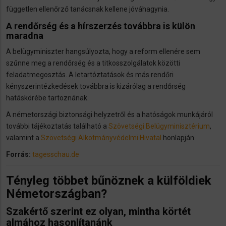
független ellenőrző tanácsnak kellene jóváhagynia.
A rendőrség és a hírszerzés továbbra is külön
maradna
A belügyminiszter hangsúlyozta, hogy a reform ellenére sem
szűnne meg a rendőrség és a titkosszolgálatok közötti
feladatmegosztás. A letartóztatások és más rendőri
kényszerintézkedések továbbra is kizárólag a rendőrség
hatáskörébe tartoznának.
A németországi biztonsági helyzetről és a hatóságok munkájáról
további tájékoztatás található a
Szövetségi Belügyminisztérium
,
valamint a
Szövetségi Alkotmányvédelmi Hivatal
honlapján.
Forrás:
tagesschau.de
Tényleg többet bűnöznek a külföldiek
Németországban?
Szakértő szerint ez olyan, mintha körtét
almához hasonlítanánk