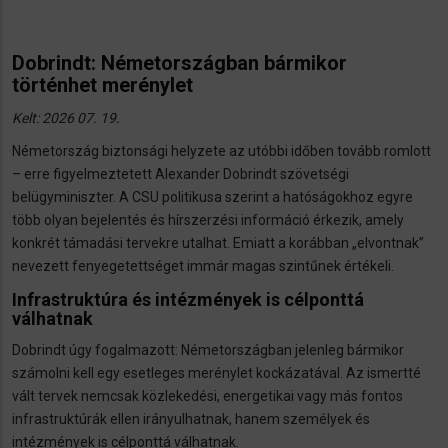
Dobrindt: Németországban bármikor
történhet merénylet
Kelt: 2026 07. 19.
Németország biztonsági helyzete az utóbbi időben tovább romlott
– erre figyelmeztetett Alexander Dobrindt szövetségi
belügyminiszter. A CSU politikusa szerint a hatóságokhoz egyre
több olyan bejelentés és hírszerzési információ érkezik, amely
konkrét támadási tervekre utalhat. Emiatt a korábban „elvontnak”
nevezett fenyegetettséget immár magas szintűnek értékeli.
Infrastruktúra és intézmények is célponttá
válhatnak
Dobrindt úgy fogalmazott: Németországban jelenleg bármikor
számolni kell egy esetleges merénylet kockázatával. Az ismertté
vált tervek nemcsak közlekedési, energetikai vagy más fontos
infrastruktúrák ellen irányulhatnak, hanem személyek és
intézmények is célponttá válhatnak.