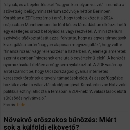
folynak, és a bejelentéseket "nagyon komolyan veszik" - mondta a
szövetségi belügyminisztérium szóvivője hétfőn Berlinben.
Korábban a ZDF beszámolt arról, hogy többek között a 2024
májusában Mannheimben történt késes támadásban elképzelhető
egy esetleges orosz befolyásolás vagy részvétel. A minisztérium
szóvivője tájékoztatását azzal folytatta, hogy az egyes támadások
kivizsgálása során "nagyon alaposan megvizsgálták", hogy volt-e
"finanszírozás" vagy "ellenőrzés" a háttérben. A jelenlegi ismeretek
szerint azonban "nincsenek erre utaló egyértelmű jelek". A konkrét
nyomozásokat illetően amúgy sem nyilatkozhat. A ZDF vasárnap
arról számolt be, hogy Oroszországból gyanús internetes
keresések történtek a tavalyi támadások előtt, és összefüggésbe
hozták ezeket a választások időpontjával. Konstantin von Notz zöld
politikus ezt nyilatkozta a témában a ZDF-nek: "A választások előtti
sűrűsödés nyilvánvaló."
Forrás:
fr.de
Növekvő erőszakos bűnözés: Miért
sok a külföldi elkövető?