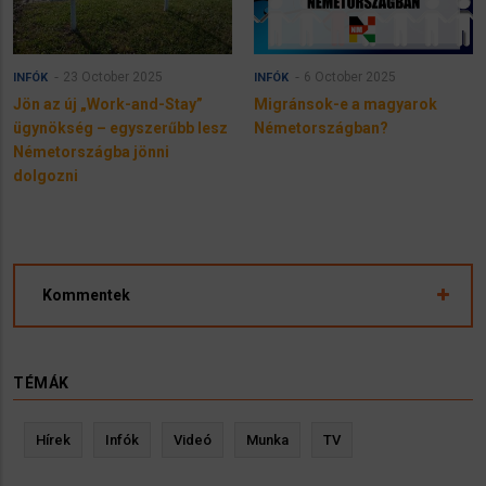
23 October 2025
6 October 2025
INFÓK
INFÓK
Jön az új „Work-and-Stay”
Migránsok-e a magyarok
ügynökség – egyszerűbb lesz
Németországban?
Németországba jönni
dolgozni
Kommentek
TÉMÁK
Hírek
Infók
Videó
Munka
TV