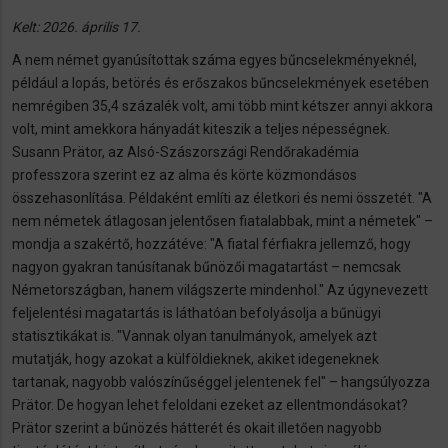
Kelt: 2026. április 17.
A nem német gyanúsítottak száma egyes bűncselekményeknél,
például a lopás, betörés és erőszakos bűncselekmények esetében
nemrégiben 35,4 százalék volt, ami több mint kétszer annyi akkora
volt, mint amekkora hányadát kiteszik a teljes népességnek.
Susann Prätor, az Alsó-Szászországi Rendőrakadémia
professzora szerint ez az alma és körte közmondásos
összehasonlítása. Példaként említi az életkori és nemi összetét. "A
nem németek átlagosan jelentősen fiatalabbak, mint a németek" –
mondja a szakértő, hozzátéve: "A fiatal férfiakra jellemző, hogy
nagyon gyakran tanúsítanak bűnözői magatartást – nemcsak
Németországban, hanem világszerte mindenhol." Az úgynevezett
feljelentési magatartás is láthatóan befolyásolja a bűnügyi
statisztikákat is. "Vannak olyan tanulmányok, amelyek azt
mutatják, hogy azokat a külföldieknek, akiket idegeneknek
tartanak, nagyobb valószínűséggel jelentenek fel" – hangsúlyozza
Prätor. De hogyan lehet feloldani ezeket az ellentmondásokat?
Prätor szerint a bűnözés hátterét és okait illetően nagyobb