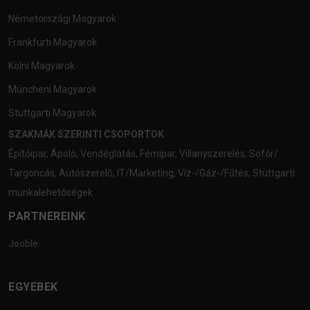
Németországi Magyarok
Frankfurti Magyarok
Kölni Magyarok
Müncheni Magyarok
Stuttgarti Magyarok
SZAKMÁK SZERINTI CSOPORTOK
Építőipar
,
Ápoló
,
Vendéglátás
,
Fémipar
,
Villanyszerelés
,
Sofőr/
Targoncás
,
Autószerelő
,
IT/Marketing
,
Víz-/Gáz-/Fűtés
,
Stuttgarti
munkalehetőségek
PARTNEREINK
Jooble
EGYEBEK