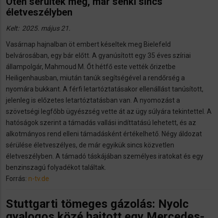
Öten sérültek meg, már senki sincs
életveszélyben
Kelt: 2025. május 21.
Vasárnap hajnalban öt embert késeltek meg Bielefeld
belvárosában, egy bár előtt. A gyanúsított egy 35 éves szíriai
állampolgár, Mahmoud M. Őt hétfő este vették őrizetbe
Heiligenhausban, miután tanúk segítségével a rendőrség a
nyomára bukkant. A férfi letartóztatásakor ellenállást tanúsított,
jelenleg is előzetes letartóztatásban van. A nyomozást a
szövetségi legfőbb ügyészség vette át az ügy súlyára tekintettel. A
hatóságok szerint a támadás vallási indíttatású lehetett, és az
alkotmányos rend elleni támadásként értékelhető. Négy áldozat
sérülése életveszélyes, de már egyikük sincs közvetlen
életveszélyben. A támadó táskájában személyes iratokat és egy
benzinszagú folyadékot találtak.
Forrás:
n-tv.de
Stuttgarti tömeges gázolás: Nyolc
gyalogos közé hajtott egy Mercedes-