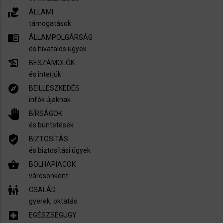
volunteer_activism
ÁLLAMI
támogatások
menu_book
ÁLLAMPOLGÁRSÁG
és hivatalos ügyek
history_edu
BESZÁMOLÓK
és interjúk
explore
BEILLESZKEDÉS
infók újaknak
pan_tool
BÍRSÁGOK
és büntetések
verified_user
BIZTOSÍTÁS
és biztosítási ügyek
shopping_basket
BOLHAPIACOK
városonként
family_restroom
CSALÁD
gyerek, oktatás
local_hospital
EGÉSZSÉGÜGY