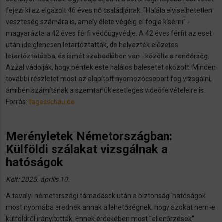
fejezi ki az elgázolt 46 éves nő családjának. "Halála elviselhetetlen
veszteség számára is, amely élete végéig el fogja kísérni" -
magyarázta a 42 éves férfi védőügyvédje. A 42 éves férfit az eset
után ideiglenesen letartóztatták, de helyezték előzetes
letartóztatásba, és ismét szabadlábon van - közölte a rendőrség.
Azzal vádolják, hogy péntek este halálos balesetet okozott. Minden
további részletet most az alapított nyomozócsoport fog vizsgálni,
amiben számítanak a szemtanúk esetleges videófelvételeire is.
Forrás:
tagesschau.de
Merényletek Németországban:
Külföldi szálakat vizsgálnak a
hatóságok
Kelt: 2025. április 10.
A tavalyi németországi támadások után a biztonsági hatóságok
most nyomába erednek annak a lehetőségnek, hogy azokat nem-e
külföldről irányították. Ennek érdekében most "ellenőrzések"