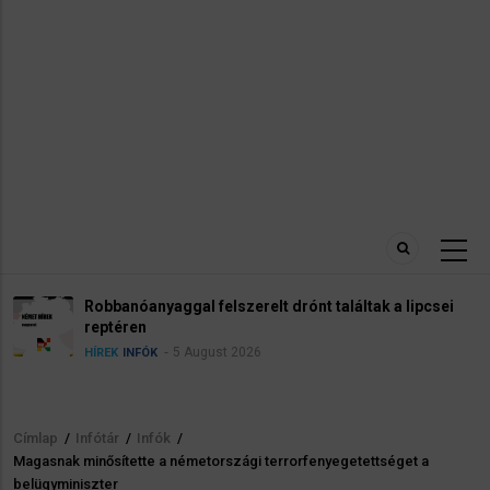
Robbanóanyaggal felszerelt drónt találtak a lipcsei
reptéren
5 August 2026
HÍREK
INFÓK
Címlap
/
Infótár
/
Infók
/
Morzsa
Magasnak minősítette a németországi terrorfenyegetettséget a
belügyminiszter