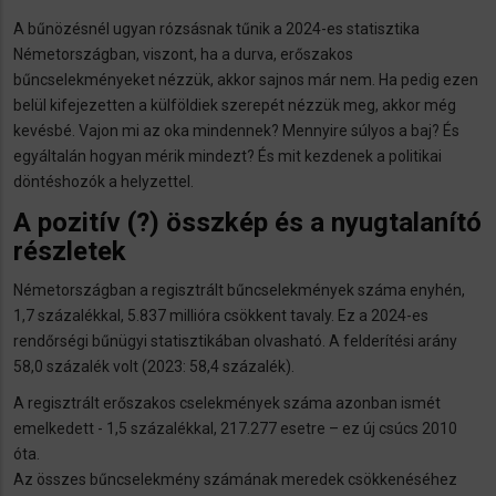
A bűnözésnél ugyan rózsásnak tűnik a 2024-es statisztika
Németországban, viszont, ha a durva, erőszakos
bűncselekményeket nézzük, akkor sajnos már nem. Ha pedig ezen
belül kifejezetten a külföldiek szerepét nézzük meg, akkor még
kevésbé. Vajon mi az oka mindennek? Mennyire súlyos a baj? És
egyáltalán hogyan mérik mindezt? És mit kezdenek a politikai
döntéshozók a helyzettel.
A pozitív (?) összkép és a nyugtalanító
részletek
Németországban a regisztrált bűncselekmények száma enyhén,
1,7 százalékkal, 5.837 millióra csökkent tavaly. Ez a 2024-es
rendőrségi bűnügyi statisztikában olvasható. A felderítési arány
58,0 százalék volt (2023: 58,4 százalék).
A regisztrált erőszakos cselekmények száma azonban ismét
emelkedett - 1,5 százalékkal, 217.277 esetre – ez új csúcs 2010
óta.
Az összes bűncselekmény számának meredek csökkenéséhez