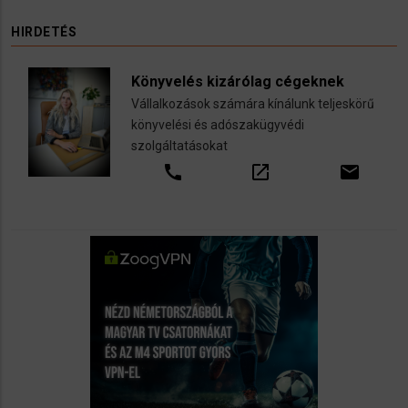
HIRDETÉS
Könyvelés kizárólag cégeknek
Vállalkozások számára kínálunk teljeskörű
könyvelési és adószakügyvédi
szolgáltatásokat
call
open_in_new
email