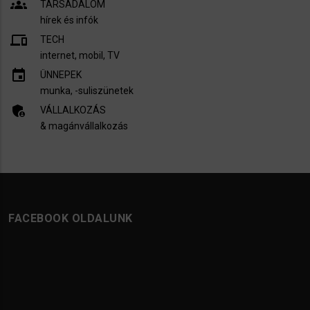
groups
TÁRSADALOM
hírek és infók
devices
TECH
internet, mobil, TV​
insert_invitation
ÜNNEPEK
munka, -suliszünetek
admin_panel_settings
VÁLLALKOZÁS
& magánvállalkozás
FACEBOOK OLDALUNK