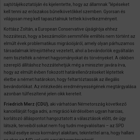
sajtótájékoztatóján és kijelentette, hogy az államnak “lépéseket
kell tenni az erőszakos bűnelkövetőkkel szemben. Gyorsan és
világosan meg kell tapasztalniuk tetteik következményeit.
Kottász Zoltán, a European Conservative újságírója ehhez
hozzáteszi, hogy a beszámolón semmiféle említés nem történt az
elmúlt évek problematikus migrációjáról, amely olyan párhuzamos
társadalmak létrejöttéhez vezetett, ahol a bevándorlók egyáltalán
nem tisztelték a német hagyományokat és törvényeket. A cikkben
szereplő állításhoz hozzátehetjük még a miniszter javára írva,
hogy az elmúlt évben fokozott határellenőrzéseket léptettek
életbe a német határokon, hogy feltartóztassák az illegális
bevándorlókat. Az intézkedés eredményességének megtárgyalása
azonban túlfeszítené jelen cikk kereteit.
Friedrich Merz (CDU)
, aki várhatóan Németország következő
kancellárját fogja adni, a migráció kérdésében ugyan harcias,
korlátozó álláspontot hangoztatott a választások előtt, de úgy
látszik, terveiből sokat nem fog tudni megvalósítani – az SPD
nélkül esélye sincs kormányt alakítani, tekintettel arra, hogy hallani