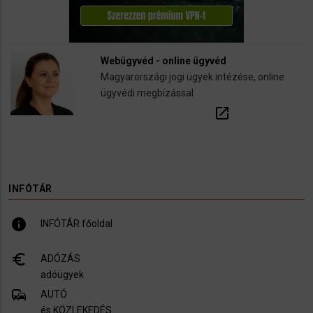
Webügyvéd - online ügyvéd
Magyarországi jogi ügyek intézése, online
ügyvédi megbízással
open_in_new
INFÓTÁR
info
INFÓTÁR főoldal
euro_symbol
ADÓZÁS
adóügyek
commute
AUTÓ
és KÖZLEKEDÉS