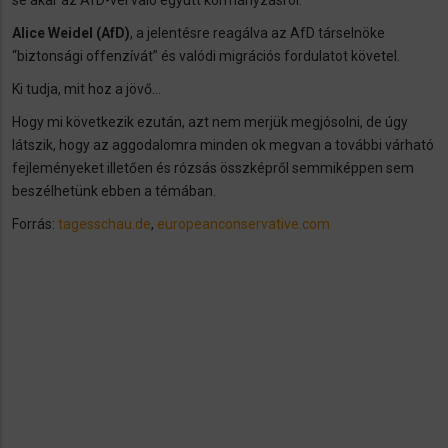
se akar az AfD-vel való együtt kormányzásról.
Alice Weidel (AfD)
, a jelentésre reagálva az AfD társelnöke
“biztonsági offenzívát” és valódi migrációs fordulatot követel.
Ki tudja, mit hoz a jövő…
Hogy mi következik ezután, azt nem merjük megjósolni, de úgy
látszik, hogy az aggodalomra minden ok megvan a további várható
fejleményeket illetően és rózsás összképről semmiképpen sem
beszélhetünk ebben a témában.
Forrás:
tagesschau.de
,
europeanconservative.com