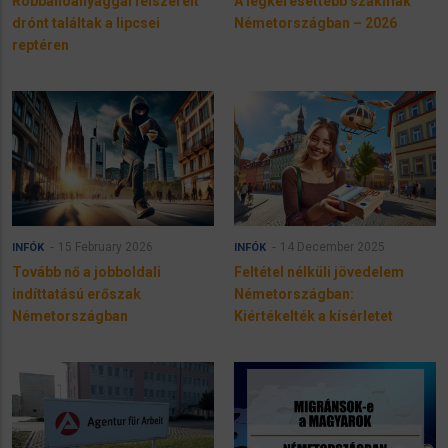
Robbanóanyaggal felszerelt
A legkeresettebb szakmák
drónt találtak a lipcsei
Németországban – 2026
reptéren
15 February 2026
14 December 2025
INFÓK
INFÓK
Tovább nő a jobboldali
Feltétel nélküli jövedelem
indíttatású erőszak
Németországban:
Németországban
Kiértékelték a kísérletet