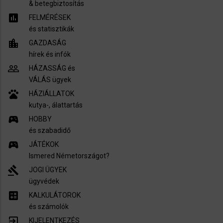
​& betegbiztosítás
assessment
FELMÉRÉSEK
és statisztikák
location_city
GAZDASÁG
hírek és infók
people_outline
HÁZASSÁG és
VÁLÁS ügyek
pets
HÁZIÁLLATOK
kutya-, álattartás
sports_esports
HOBBY
és szabadidő
sports_esports
JÁTÉKOK
Ismered Németországot?
gavel
JOGI ÜGYEK
ügyvédek
calculate
KALKULÁTOROK
és számolók
exit_to_app
KIJELENTKEZÉS