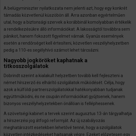
A belügyminiszter nyilatkozata nem jelenti azt, hogy egy konkrét
támadás közvetlenül küszöbön áll. Arra azonban egyértelműen
utal, hogy a biztonsági szervek a korábbinál komolyabban értékelik
a rendelkezésükre álló információkat. A lakosságtól továbbra sem
pánikot, hanem fokozott figyelmet várnak. Gyanús események
esetén a rendőrséget kell értesíteni, közvetlen veszélyhelyzetben
pedig a 110-es segélyhívó számot lehet tárcsázni.
Nagyobb jogköröket kaphatnak a
titkosszolgálatok
Dobrindt szerint a kialakult helyzetben tovább kell fejleszteni a
német hírszerző és elhárító szolgálatok működését. Célja, hogy
azok a külföldi partnerszolgálatokkal hatékonyabban tudjanak
együttműködni, és ne csupán információkat gyűjtsenek, hanem
bizonyos veszélyhelyzetekben önállóan is felléphessenek.
A szövetségi kabinet a tervek szerint augusztus 13-án tárgyalhatja
a hírszerzési jog átfogó reformját. Az új szabályozás
meghatározott esetekben lehetővé tenné, hogy a szolgálatok
közvetlen intézkedéseket hajtsanak végre. Ezeket előzetesen egy