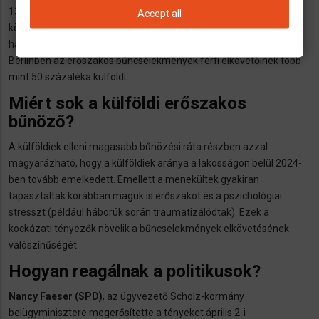
13.320 ilyen eset volt, ami 9,3%-os növekedést jelent. A külföldiek
Accept all
körében a növekedés 15,7% volt. Az új jelentés egybevág egy
hasonló, nemrégiben készült tanulmánnyal, amely szerint
Berlinben az erőszakos bűncselekmények férfi elkövetőinek több
mint 50 százaléka külföldi.
Miért sok a külföldi erőszakos
bűnöző?
A külföldiek elleni magasabb bűnözési ráta részben azzal
magyarázható, hogy a külföldiek aránya a lakosságon belül 2024-
ben tovább emelkedett. Emellett a menekültek gyakiran
tapasztaltak korábban maguk is erőszakot és a pszichológiai
stresszt (például háborúk során traumatizálódtak). Ezek a
kockázati tényezők növelik a bűncselekmények elkövetésének
valószínűségét.
Hogyan reagálnak a politikusok?
Nancy Faeser (SPD)
, az ügyvezető Scholz-kormány
belügyminisztere megerősítette a tényeket április 2-i