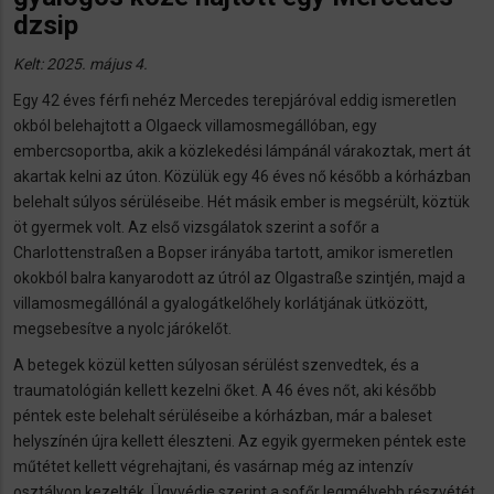
dzsip
Kelt: 2025. május 4.
Egy 42 éves férfi nehéz Mercedes terepjáróval eddig ismeretlen
okból belehajtott a Olgaeck villamosmegállóban, egy
embercsoportba, akik a közlekedési lámpánál várakoztak, mert át
akartak kelni az úton. Közülük egy 46 éves nő később a kórházban
belehalt súlyos sérüléseibe. Hét másik ember is megsérült, köztük
öt gyermek volt. Az első vizsgálatok szerint a sofőr a
Charlottenstraßen a Bopser irányába tartott, amikor ismeretlen
okokból balra kanyarodott az útról az Olgastraße szintjén, majd a
villamosmegállónál a gyalogátkelőhely korlátjának ütközött,
megsebesítve a nyolc járókelőt.
A betegek közül ketten súlyosan sérülést szenvedtek, és a
traumatológián kellett kezelni őket. A 46 éves nőt, aki később
péntek este belehalt sérüléseibe a kórházban, már a baleset
helyszínén újra kellett éleszteni. Az egyik gyermeken péntek este
műtétet kellett végrehajtani, és vasárnap még az intenzív
osztályon kezelték. Ügyvédje szerint a sofőr legmélyebb részvétét