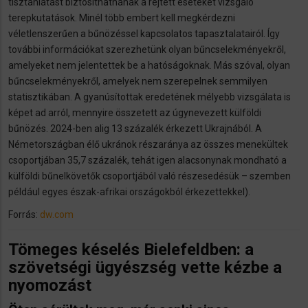
tisztánlátást biztosíthatnának a rejtett eseteket vizsgáló
terepkutatások. Minél több embert kell megkérdezni
véletlenszerűen a bűnözéssel kapcsolatos tapasztalatairól. Így
további információkat szerezhetünk olyan bűncselekményekről,
amelyeket nem jelentettek be a hatóságoknak. Más szóval, olyan
bűncselekményekről, amelyek nem szerepelnek semmilyen
statisztikában. A gyanúsítottak eredetének mélyebb vizsgálata is
képet ad arról, mennyire összetett az úgynevezett külföldi
bűnözés. 2024-ben alig 13 százalék érkezett Ukrajnából. A
Németországban élő ukránok részaránya az összes menekültek
csoportjában 35,7 százalék, tehát igen alacsonynak mondható a
külföldi bűnelkövetők csoportjából való részesedésük – szemben
például egyes észak-afrikai országokból érkezettekkel).
Forrás:
dw.com
Tömeges késelés Bielefeldben: a
szövetségi ügyészség vette kézbe a
nyomozást