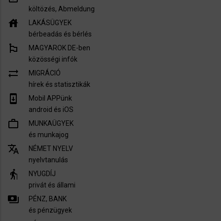
költözés, Abmeldung
house
LAKÁSÜGYEK
bérbeadás és bérlés
emoji_flags
MAGYAROK DE-ben
közösségi infók
sync_alt
MIGRÁCIÓ
hírek és statisztikák
system_update
Mobil APPünk
android és iOS
work_outline
MUNKAÜGYEK
és munkajog
translate
NÉMET NYELV
nyelvtanulás
elderly
NYUGDÍJ
privát és állami
payments
PÉNZ, BANK
és pénzügyek