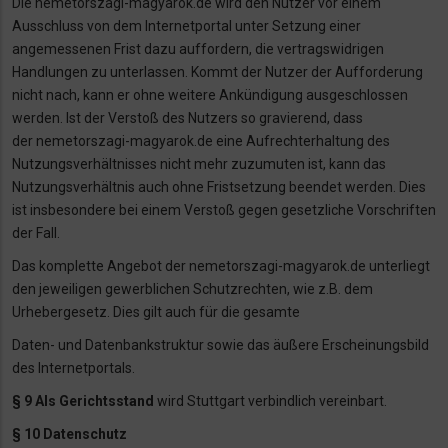
Die nemetorszagi-magyarok.de wird den Nutzer vor einem
Ausschluss von dem Internetportal
unter Setzung einer
angemessenen Frist dazu auffordern, die vertragswidrigen
Handlungen zu
unterlassen. Kommt der Nutzer der Aufforderung
nicht nach, kann er ohne weitere
Ankündigung ausgeschlossen
werden. Ist der Verstoß des Nutzers so gravierend, dass
der
nemetorszagi-magyarok.de eine Aufrechterhaltung des
Nutzungsverhältnisses nicht mehr
zuzumuten ist, kann das
Nutzungsverhältnis auch ohne Fristsetzung beendet werden. Dies
ist
insbesondere bei einem Verstoß gegen gesetzliche Vorschriften
der Fall.
Das komplette Angebot der nemetorszagi-magyarok.de unterliegt
den jeweiligen
gewerblichen Schutzrechten, wie z.B. dem
Urhebergesetz. Dies gilt auch für die gesamte
Daten- und Datenbankstruktur sowie das äußere Erscheinungsbild
des Internetportals.
§ 9 Als Gerichtsstand
wird Stuttgart verbindlich vereinbart.
§ 10 Datenschutz