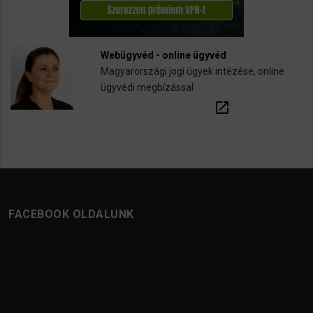
Webügyvéd - online ügyvéd
Magyarországi jogi ügyek intézése, online
ügyvédi megbízással
open_in_new
FACEBOOK OLDALUNK