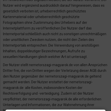
Nutzer wird ergänzend ausdrücklich darauf hingewiesen, dass es
gesetzlich verboten ist,
urheberrechtlich geschütztes
Kartenmaterial oder urheberrechtlich geschützte
Fotographien
ohne Zustimmung des Urhebers auf der
Internetplattform zu veröffentlichen.
Der Nutzer darf das
Internetportal schließlich auch nicht zu sonstigen unrechtmäßigen
oder
unsittlichen Zwecken nutzen, die nicht den Zielen des
Internetportals entsprechen. Die
Verwendung von anstößigen
Inhalten, doppeldeutiger Bezeichnungen, Aufrufe zu
sexuellen
Handlungen gleich welcher Art ist untersagt.
Der Nutzer stellt nemetorszagi-magyarok.de von allen Ansprüchen
Dritter frei, die von
Dritten wegen der Verletzung dieser AGB durch
den Nutzer gegenüber der nemetorszagi-
magyarok.de geltend
gemacht werden. Der Nutzer erstattet der nemetorszagi-
magyarok.de
alle Kosten, insbesondere Kosten der
Rechtsverfolgung und -verteidigung. Zudem ist der
Nutzer
verpflichtet, der nemetorszagi-magyarok.de alle erforderlichen
Unterlagen und
Informationen, die zur Wahrnehmung ihrer
Interessen notwendig sind, zukommen zu lassen.