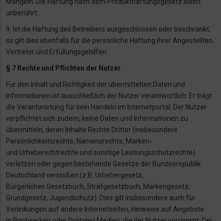
Mängeln. Die Haftung nach
dem Produkthaftungsgesetz bleibt
unberührt.
9. Ist die Haftung des Betreibers ausgeschlossen oder beschränkt,
so gilt dies ebenfalls für die
persönliche Haftung ihrer Angestellten,
Vertreter und Erfüllungsgehilfen.
§ 7 Rechte und Pflichten der Nutzer
Für den Inhalt und Richtigkeit der übermittelten Daten und
Informationen ist ausschließlich
der Nutzer verantwortlich. Er trägt
die Verantwortung für sein Handeln im Internetportal.
Der Nutzer
verpflichtet sich zudem, keine Daten und Informationen zu
übermitteln, deren
Inhalte Rechte Dritter (insbesondere
Persönlichkeitsrechte, Namensrechte, Marken-
und
Urheberechtrechte und sonstige Leistungsschutzrechte)
verletzen oder gegen bestehende
Gesetze der Bundesrepublik
Deutschland verstoßen (z.B. Urhebergesetz,
Bürgerliches
Gesetzbuch, Strafgesetzbuch, Markengesetz,
Grundgesetz, Jugendschutz). Dies gilt
insbesondere auch für
Verlinkungen auf andere Internetseiten, Hinweise auf Angebote
in
Printwerken oder Digitalen Medien, die der Nutzer vornimmt.
Der