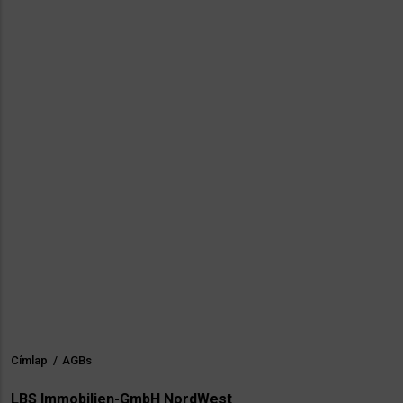
Címlap
/
AGBs
Morzsa
LBS Immobilien-GmbH NordWest