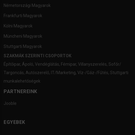
Németországi Magyarok
Frankfurti Magyarok
Kölni Magyarok
Müncheni Magyarok
Stuttgarti Magyarok
SZAKMÁK SZERINTI CSOPORTOK
Építőipar
,
Ápoló
,
Vendéglátás
,
Fémipar
,
Villanyszerelés
,
Sofőr/
Targoncás
,
Autószerelő
,
IT/Marketing
,
Víz-/Gáz-/Fűtés
,
Stuttgarti
munkalehetőségek
PARTNEREINK
Jooble
EGYEBEK