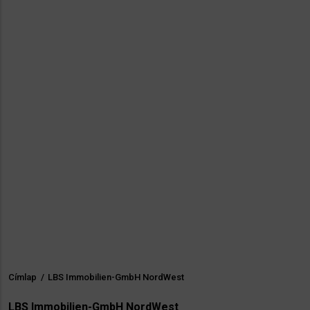
Címlap
/
LBS Immobilien-GmbH NordWest
Morzsa
LBS Immobilien-GmbH NordWest