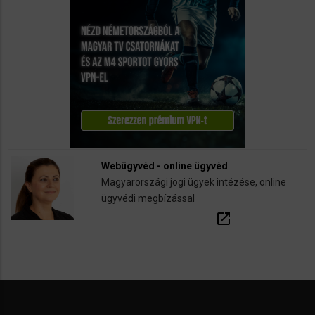
Webügyvéd - online ügyvéd
Magyarországi jogi ügyek intézése, online
ügyvédi megbízással
open_in_new