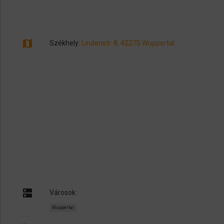
map
Székhely:
Lindenstr. 8, 42275 Wuppertal
dns
Városok:
Wuppertal