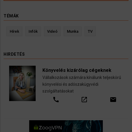
TÉMÁK
Hírek
Infók
Videó
Munka
TV
HIRDETÉS
Könyvelés kizárólag cégeknek
Vállalkozások számára kínálunk teljeskörű
könyvelési és adószakügyvédi
szolgáltatásokat
call
open_in_new
email