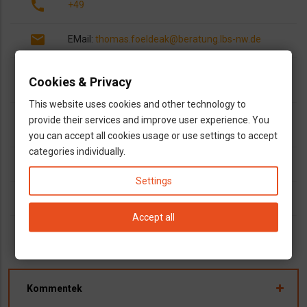
call
+49
email
EMail:
thomas.foeldeak@beratung.lbs-nw.de
open_in_new
https://www.facebook.com/LBS.Wuppertal/?
Cookies & Privacy
locale=de_
This website uses cookies and other technology to
info
https://www.lbs.de/standorte/wuppertal-barmen-
provide their services and improve user experience. You
west
you can accept all cookies usage or use settings to accept
categories individually.
dns
Ingatlanhitel ügyintézés
Pénzügyi tanácsadás
Settings
outlined_flag
Nordrhein-Westfalen
Accept all
Kommentek