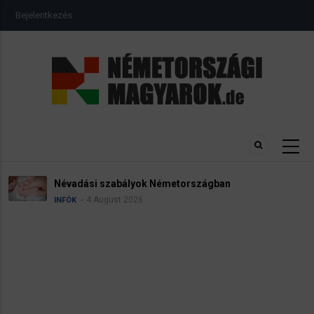
Ugrás
USER
Bejelentkezés
a
ACCOUNT
MENU
tartalomra
Névadási szabályok Németországban
4 August 2026
INFÓK