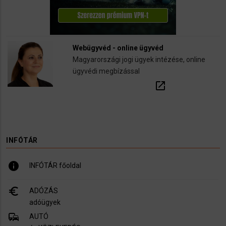
Webügyvéd - online ügyvéd
Magyarországi jogi ügyek intézése, online
ügyvédi megbízással
open_in_new
INFÓTÁR
info
INFÓTÁR főoldal
euro_symbol
ADÓZÁS
adóügyek
commute
AUTÓ