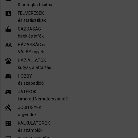
​& betegbiztosítás
assessment
FELMÉRÉSEK
és statisztikák
location_city
GAZDASÁG
hírek és infók
people_outline
HÁZASSÁG és
VÁLÁS ügyek
pets
HÁZIÁLLATOK
kutya-, álattartás
sports_esports
HOBBY
és szabadidő
sports_esports
JÁTÉKOK
Ismered Németországot?
gavel
JOGI ÜGYEK
ügyvédek
calculate
KALKULÁTOROK
és számolók