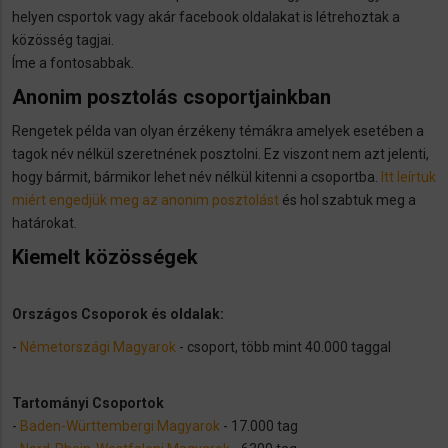
helyen csportok vagy akár facebook oldalakat is létrehoztak a
közösség tagjai.
Íme a fontosabbak.
Anonim posztolás csoportjainkban
Rengetek példa van olyan érzékeny témákra amelyek esetében a
tagok név nélkül szeretnének posztolni. Ez viszont nem azt jelenti,
hogy bármit, bármikor lehet név nélkül kitenni a csoportba.
Itt leírtuk
miért engedjük meg az anonim posztolást
és hol szabtuk meg a
határokat.
Kiemelt közösségek
Országos Csoporok és oldalak:
-
Németországi Magyarok
- csoport, több mint 40.000 taggal
Tartományi Csoportok
-
Baden-Württembergi Magyarok
- 17.000 tag