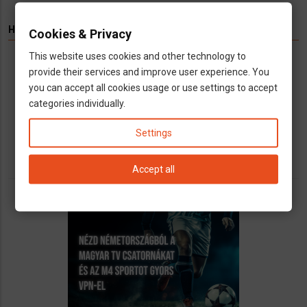
HIRDETÉS
Cookies & Privacy
This website uses cookies and other technology to
Könyvelés kizárólag cégeknek
provide their services and improve user experience. You
Vállalkozások számára kínálunk teljeskörű
you can accept all cookies usage or use settings to accept
könyvelési és adószakügyvédi
categories individually.
szolgáltatásokat
call
open_in_new
email
Settings
Accept all