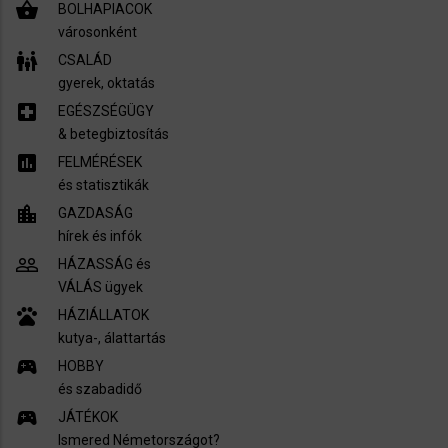
shopping_basket
BOLHAPIACOK
városonként
family_restroom
CSALÁD
gyerek, oktatás
local_hospital
EGÉSZSÉGÜGY
​& betegbiztosítás
assessment
FELMÉRÉSEK
és statisztikák
location_city
GAZDASÁG
hírek és infók
people_outline
HÁZASSÁG és
VÁLÁS ügyek
pets
HÁZIÁLLATOK
kutya-, álattartás
sports_esports
HOBBY
és szabadidő
sports_esports
JÁTÉKOK
Ismered Németországot?