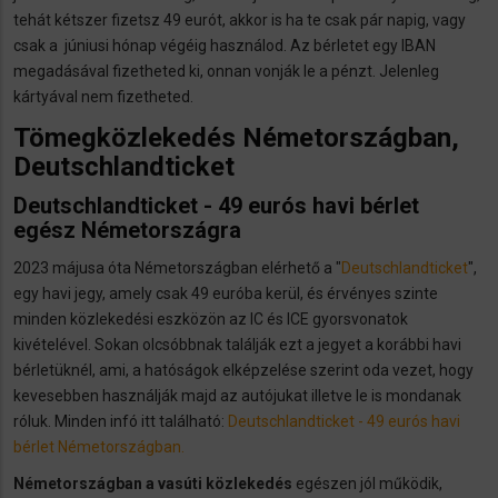
tehát kétszer fizetsz 49 eurót, akkor is ha te csak pár napig, vagy
csak a júniusi hónap végéig használod. Az bérletet egy IBAN
megadásával fizetheted ki, onnan vonják le a pénzt. Jelenleg
kártyával nem fizetheted.
​Tömegközlekedés Németországban,
Deutschlandticket
Deutschlandticket - 49 eurós havi bérlet
egész Németországra
2023 májusa óta Németországban elérhető a "
Deutschlandticket
",
egy havi jegy, amely csak 49 euróba kerül, és érvényes szinte
minden közlekedési eszközön az IC és ICE gyorsvonatok
kivételével. Sokan olcsóbbnak találják ezt a jegyet a korábbi havi
bérletüknél, ami, a hatóságok elképzelése szerint oda vezet, hogy
kevesebben használják majd az autójukat illetve le is mondanak
róluk. Minden infó itt található:
Deutschlandticket - 49 eurós havi
bérlet Németországban.
Németországban a vasúti közlekedés
egészen jól működik,