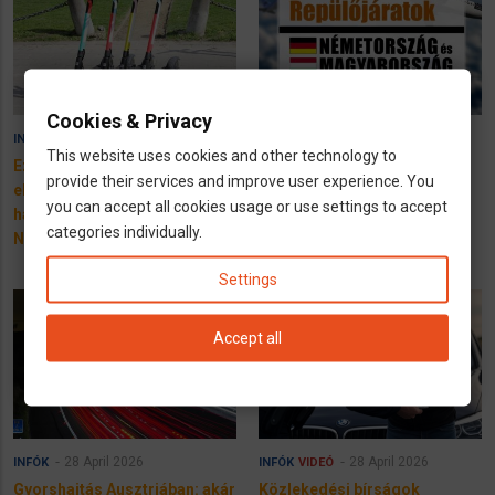
Cookies & Privacy
18 June 2026
28 April 2026
INFÓK
INFÓK
This website uses cookies and other technology to
Ezek a szabályok az
Repülőjáratok Németország
provide their services and improve user experience. You
elektromos roller
és Magyarország között -
you can accept all cookies usage or use settings to accept
használatára
2026
categories individually.
Németországban
Settings
Accept all
28 April 2026
28 April 2026
INFÓK
INFÓK
VIDEÓ
Gyorshajtás Ausztriában: akár
Közlekedési bírságok