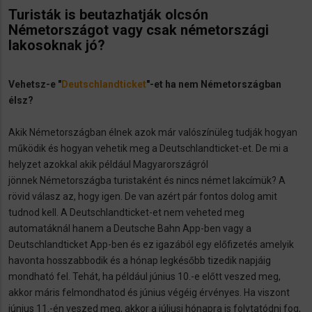
Turisták is beutazhatják olcsón
Németországot vagy csak németországi
lakosoknak jó?
Vehetsz-e "
Deutschlandticket
"​-et ha nem Németországban
élsz?
Akik Németországban élnek azok már valószínüleg tudják hogyan
működik és hogyan vehetik meg a Deutschlandticket-et. De mi a
helyzet azokkal akik például Magyarországról
jönnek Németországba turistaként és nincs német lakcímük? A
rövid válasz az, hogy igen. De van azért pár fontos dolog amit
tudnod kell. A Deutschlandticket-et nem veheted meg
automatáknál hanem a Deutsche Bahn App-ben vagy a
Deutschlandticket App-ben és ez igazából egy előfizetés amelyik
havonta hosszabbodik és a hónap legkésőbb tizedik napjáig
mondható fel. Tehát, ha például június 10.-e előtt veszed meg,
akkor máris felmondhatod és június végéig érvényes. Ha viszont
június 11.-én veszed meg, akkor a júliusi hónapra is folytatódni fog,