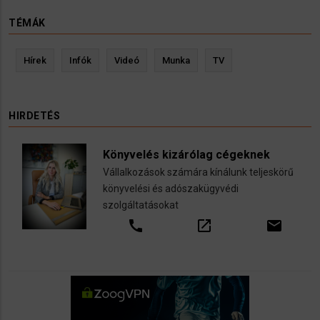
TÉMÁK
Hírek
Infók
Videó
Munka
TV
HIRDETÉS
Könyvelés kizárólag cégeknek
Vállalkozások számára kínálunk teljeskörű
könyvelési és adószakügyvédi
szolgáltatásokat
call
open_in_new
email