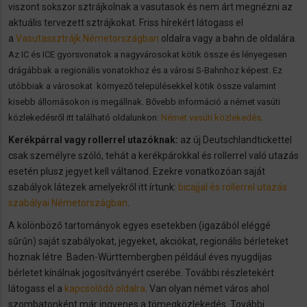
viszont sokszor sztrájkolnak a vasutasok és nem árt megnézni az
aktuális tervezett sztrájkokat.
Friss hírekért látogass el
a
Vasutassztrájk Németországban
oldalra vagy a bahn.de oldalára.
Az IC és ICE gyorsvonatok a nagyvárosokat kötik össze és lényegesen
drágábbak a regionális vonatokhoz és a városi S-Bahnhoz képest. Ez
utóbbiak a városokat környező településekkel kötik össze valamint
kisebb állomásokon is megállnak. Bővebb információ a német vasúti
.
közlekedésről itt található oldalunkon:
Német vasúti közlekedés
Kerékpárral vagy rollerrel utazóknak:
az új Deutschlandtickettel
csak személyre szóló, tehát a kerékpárokkal és rollerrel való utazás
esetén plusz jegyet kell váltanod. Ezekre vonatkozóan saját
szabályok látezek amelyekről itt írtunk:
bicajjal és rollerrel utazás
szabályai Németországban
.
A kölönböző tartományok egyes esetekben (igazából eléggé
sűrűn) saját szabályokat, jegyeket, akciókat, regionális bérleteket
hoznak létre Baden-Württembergben például éves nyugdíjas
bérletet kínálnak jogosítványért cserébe. További részletekért
látogass el a
kapcsolódó oldalra
. Van olyan német város ahol
szombatonként már ingyenes a tömegközlekedés. További