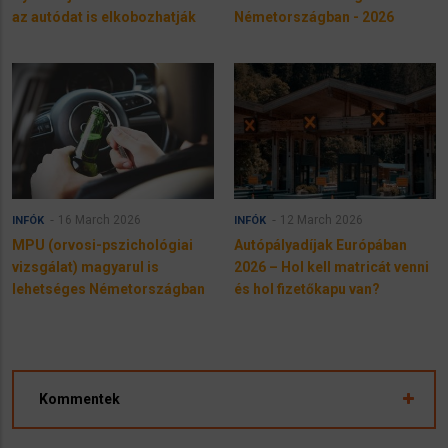
az autódat is elkobozhatják
Németországban - 2026
16 March 2026
12 March 2026
INFÓK
INFÓK
MPU (orvosi-pszichológiai
Autópályadíjak Európában
vizsgálat) magyarul is
2026 – Hol kell matricát venni
lehetséges Németországban
és hol fizetőkapu van?
Kommentek