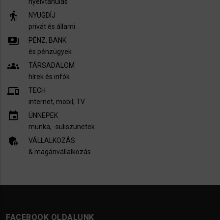
nyelvtanulás
elderly
NYUGDÍJ
privát és állami
payments
PÉNZ, BANK
és pénzügyek
groups
TÁRSADALOM
hírek és infók
devices
TECH
internet, mobil, TV​
insert_invitation
ÜNNEPEK
munka, -suliszünetek
admin_panel_settings
VÁLLALKOZÁS
& magánvállalkozás
FACEBOOK OLDALUNK