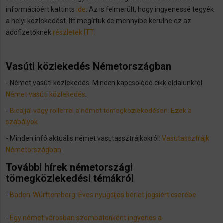
információért kattints
ide
. Az is felmerült, hogy ingyenessé tegyék
a helyi közlekedést. Itt megírtuk de mennyibe kerülne ez az
adófizetőknek
részletek ITT.
Vasúti közlekedés Németországban
​- Német vasúti közlekedés. Minden kapcsolódó cikk oldalunkról:
Német vasúti közlekedés
.
-
Bicajjal vagy rollerrel a német tömegközlekedésen: Ezek a
szabályok
- Minden infó aktuális német vasutassztrájkokról:
Vasutassztrájk
Németországban
.
További hírek németországi
tömegközlekedési témákról
-
Baden-Württemberg: Éves nyugdíjas bérlet jogsiért cserébe
-
Egy német városban szombatonként ingyenes a