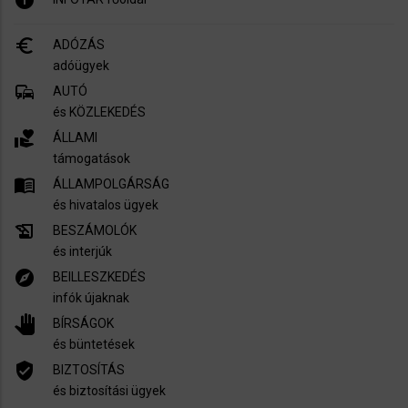
euro_symbol
ADÓZÁS
adóügyek
commute
AUTÓ
és KÖZLEKEDÉS
volunteer_activism
ÁLLAMI
támogatások
menu_book
ÁLLAMPOLGÁRSÁG
és hivatalos ügyek
history_edu
BESZÁMOLÓK
és interjúk
explore
BEILLESZKEDÉS
infók újaknak
pan_tool
BÍRSÁGOK
és büntetések
verified_user
BIZTOSÍTÁS
és biztosítási ügyek