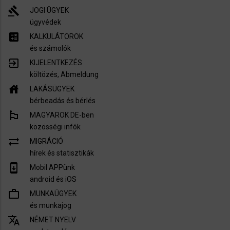
gavel
JOGI ÜGYEK
ügyvédek
calculate
KALKULÁTOROK
és számolók
exit_to_app
KIJELENTKEZÉS
költözés, Abmeldung
house
LAKÁSÜGYEK
bérbeadás és bérlés
emoji_flags
MAGYAROK DE-ben
közösségi infók
sync_alt
MIGRÁCIÓ
hírek és statisztikák
system_update
Mobil APPünk
android és iOS
work_outline
MUNKAÜGYEK
és munkajog
translate
NÉMET NYELV