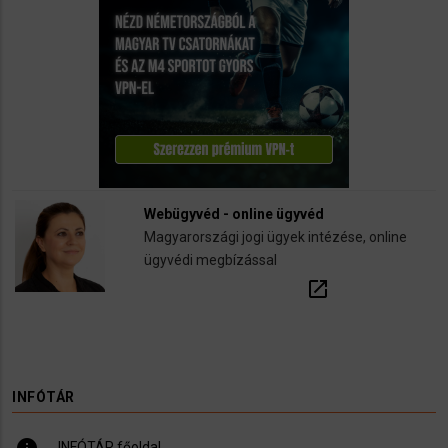
Webügyvéd - online ügyvéd
Magyarországi jogi ügyek intézése, online
ügyvédi megbízással
open_in_new
INFÓTÁR
info
INFÓTÁR főoldal