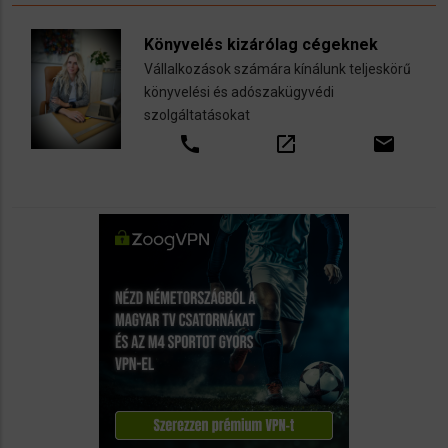
Könyvelés kizárólag cégeknek
Vállalkozások számára kínálunk teljeskörű
könyvelési és adószakügyvédi
szolgáltatásokat
call
open_in_new
email