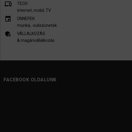
devices
TECH
internet, mobil, TV​
insert_invitation
ÜNNEPEK
munka, -suliszünetek
admin_panel_settings
VÁLLALKOZÁS
& magánvállalkozás
FACEBOOK OLDALUNK