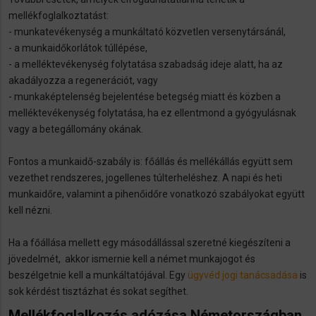
mellékfoglalkoztatást:
- munkatevékenység a munkáltató közvetlen versenytársánál,
- a munkaidőkorlátok túllépése,
- a melléktevékenység folytatása szabadság ideje alatt, ha az
akadályozza a regenerációt, vagy
- munkaképtelenség bejelentése betegség miatt és közben a
melléktevékenység folytatása, ha ez ellentmond a gyógyulásnak
vagy a betegállomány okának.
Fontos a munkaidő-szabály is: főállás és mellékállás együtt sem
vezethet rendszeres, jogellenes túlterheléshez. A napi és heti
munkaidőre, valamint a pihenőidőre vonatkozó szabályokat együtt
kell nézni.
Ha a főállása mellett egy másodállással szeretné kiegészíteni a
jövedelmét, akkor ismernie kell a német munkajogot és
beszélgetnie kell a munkáltatójával. Egy
ügyvéd jogi tanácsadása
is
sok kérdést tisztázhat és sokat segíthet.
Mellékfoglalkozás adózása Németországban