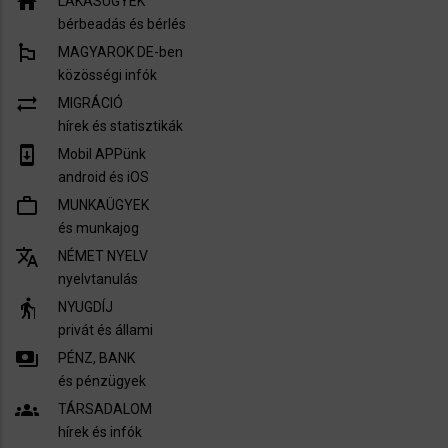
house
LAKÁSÜGYEK
bérbeadás és bérlés
emoji_flags
MAGYAROK DE-ben
közösségi infók
sync_alt
MIGRÁCIÓ
hírek és statisztikák
system_update
Mobil APPünk
android és iOS
work_outline
MUNKAÜGYEK
és munkajog
translate
NÉMET NYELV
nyelvtanulás
elderly
NYUGDÍJ
privát és állami
payments
PÉNZ, BANK
és pénzügyek
groups
TÁRSADALOM
hírek és infók