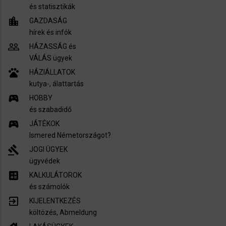
és statisztikák
location_city
GAZDASÁG
hírek és infók
people_outline
HÁZASSÁG és
VÁLÁS ügyek
pets
HÁZIÁLLATOK
kutya-, álattartás
sports_esports
HOBBY
és szabadidő
sports_esports
JÁTÉKOK
Ismered Németországot?
gavel
JOGI ÜGYEK
ügyvédek
calculate
KALKULÁTOROK
és számolók
exit_to_app
KIJELENTKEZÉS
költözés, Abmeldung