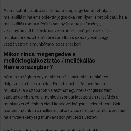
A munkáltató csak akkor tilthatja meg vagy korlátozhatja a
mellékállást, ha erre objektív, jogos oka van. Ilyen lehet például, ha a
mellékállás rontja a főállásban nyújtott teljesítményt,
versenytársnál történik, összeférhetetlenséget okoz, sérti a
munkaidőre és pihenőidőre vonatkozó szabályokat, vagy
veszélyezteti a munkáltató jogos érdekeit.
Mikor nincs megengedve a
mellékfoglalkoztatás / mellékállás
Németországban?
Németországban egyre többen vállalnak több munkát és
dolgoznak a teljes munkaidőn túl máshol. Alapvetően a
munkavállaló szabadon választhat egy mellékfoglalkozást
szabadidejében, ha a munkaviszonyát jogszerűen teljesíti és a
munkaszerződésben előírt kötelezettségeinek eleget tesz. Sok
esetben azonban a mellékfoglalkoztatás elfogadhatatlan, például
ha a főtevékenység munkaviszonyát veszélyezteti.
További esetek, amelyek elfogadhatatlanná tehetik a