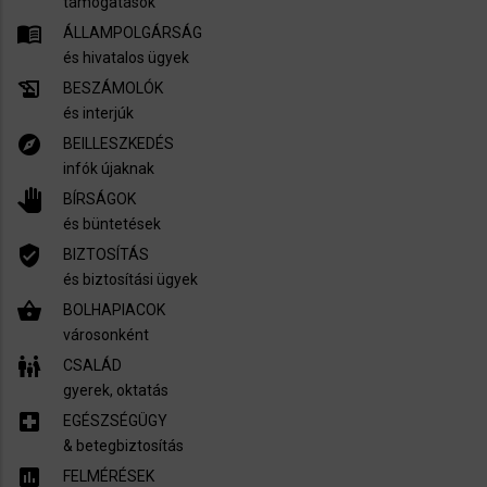
támogatások
menu_book
ÁLLAMPOLGÁRSÁG
és hivatalos ügyek
history_edu
BESZÁMOLÓK
és interjúk
explore
BEILLESZKEDÉS
infók újaknak
pan_tool
BÍRSÁGOK
és büntetések
verified_user
BIZTOSÍTÁS
és biztosítási ügyek
shopping_basket
BOLHAPIACOK
városonként
family_restroom
CSALÁD
gyerek, oktatás
local_hospital
EGÉSZSÉGÜGY
​& betegbiztosítás
assessment
FELMÉRÉSEK