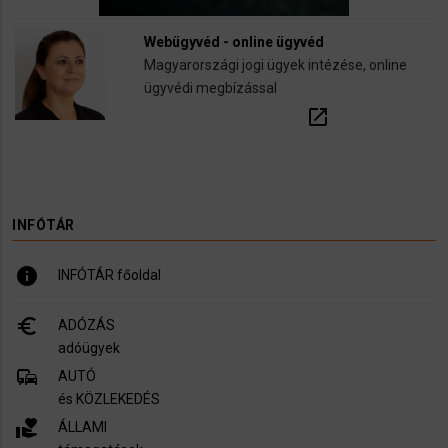
Webügyvéd - online ügyvéd
Magyarországi jogi ügyek intézése, online
ügyvédi megbízással
open_in_new
INFÓTÁR
info
INFÓTÁR főoldal
euro_symbol
ADÓZÁS
adóügyek
commute
AUTÓ
és KÖZLEKEDÉS
volunteer_activism
ÁLLAMI