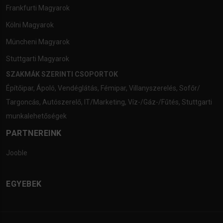
Frankfurti Magyarok
Kölni Magyarok
Müncheni Magyarok
Stuttgarti Magyarok
SZAKMÁK SZERINTI CSOPORTOK
Építőipar
,
Ápoló
,
Vendéglátás
,
Fémipar
,
Villanyszerelés
,
Sofőr/
Targoncás
,
Autószerelő
,
IT/Marketing
,
Víz-/Gáz-/Fűtés
,
Stuttgarti
munkalehetőségek
PARTNEREINK
Jooble
EGYEBEK