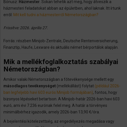
Bónusz:
Házmester
. Sokan tehetik azt meg, hogy átveszik a
házmesteri feladatokat abban az épületben, ahol laknak. Itt írtunk
erről:
Mit kell tudni a házmesterről Németországban?
Frissítve: 2026. április 27.
Forrás: részben Minijob-Zentrale, Deutsche Rentenversicherung,
Finanztip, Haufe, Lexware és aktuális német bérportálok alapján.
Mik a mellékfoglalkoztatás szabályai
Németországban?
Amikor valaki Németországban a főtevékenysége mellett egy
másodlagos tevékenységet
(mellékállást) folytat
(például 2026-
ban legfeljebb havi 603 eurós Minijob formájában)
, fontos, hogy
bizonyos lépéseket betartson. A Minijob-határ 2026-ban havi 603
euró, ami évi 7.236 eurónak felel meg. A határ a törvényes
minimálbérhez igazodik, amely 2026-ban 13,90 €/óra.
A bejelentési kötelezettség, az engedélyezés megadása vagy