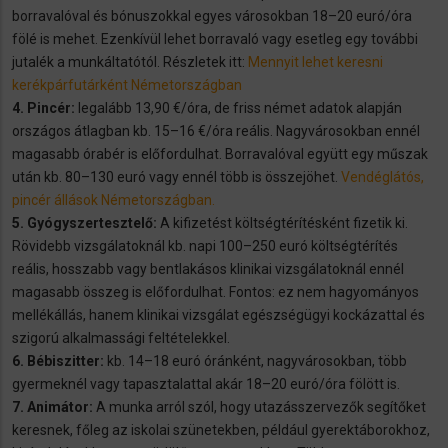
borravalóval és bónuszokkal egyes városokban 18–20 euró/óra
fölé is mehet. Ezenkívül lehet borravaló vagy esetleg egy további
jutalék a munkáltatótól. Részletek itt:
Mennyit lehet keresni
kerékpárfutárként Németországban
4. Pincér:
legalább 13,90 €/óra, de friss német adatok alapján
országos átlagban kb. 15–16 €/óra reális. Nagyvárosokban ennél
magasabb órabér is előfordulhat. Borravalóval együtt egy műszak
után kb. 80–130 euró vagy ennél több is összejöhet.
Vendéglátós,
pincér állások Németországban.
5. Gyógyszertesztelő:
A kifizetést költségtérítésként fizetik ki.
Rövidebb vizsgálatoknál kb. napi 100–250 euró költségtérítés
reális, hosszabb vagy bentlakásos klinikai vizsgálatoknál ennél
magasabb összeg is előfordulhat. Fontos: ez nem hagyományos
mellékállás, hanem klinikai vizsgálat egészségügyi kockázattal és
szigorú alkalmassági feltételekkel.
6. Bébiszitter:
kb. 14–18 euró óránként, nagyvárosokban, több
gyermeknél vagy tapasztalattal akár 18–20 euró/óra fölött is.
7. Animátor:
A munka arról szól, hogy utazásszervezők segítőket
keresnek, főleg az iskolai szünetekben, például gyerektáborokhoz,