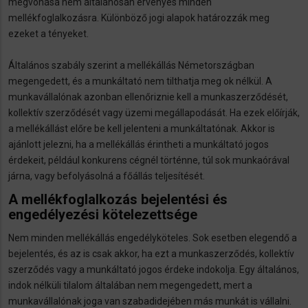
megvonása nem általánosan érvényes minden
mellékfoglalkozásra. Különböző jogi alapok határozzák meg
ezeket a tényeket.
Általános szabály szerint a mellékállás Németországban
megengedett, és a munkáltató nem tilthatja meg ok nélkül. A
munkavállalónak azonban ellenőriznie kell a munkaszerződését,
kollektív szerződését vagy üzemi megállapodását. Ha ezek előírják,
a mellékállást előre be kell jelenteni a munkáltatónak. Akkor is
ajánlott jelezni, ha a mellékállás érintheti a munkáltató jogos
érdekeit, például konkurens cégnél történne, túl sok munkaórával
járna, vagy befolyásolná a főállás teljesítését.
A mellékfoglalkozás bejelentési és
engedélyezési kötelezettsége
Nem minden mellékállás engedélyköteles. Sok esetben elegendő a
bejelentés, és az is csak akkor, ha ezt a munkaszerződés, kollektív
szerződés vagy a munkáltató jogos érdeke indokolja. Egy általános,
indok nélküli tilalom általában nem megengedett, mert a
munkavállalónak joga van szabadidejében más munkát is vállalni.