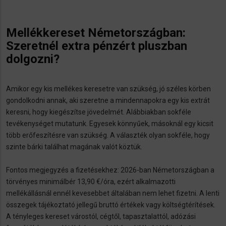
Mellékkereset Németországban:
Szeretnél extra pénzért pluszban
dolgozni?
Amikor egy kis mellékes keresetre van szükség, jó széles körben
gondolkodni annak, aki szeretne a mindennapokra egy kis extrát
keresni, hogy kiegészítse jövedelmét. Alábbiakban sokféle
tevékenységet mutatunk. Egyesek könnyűek, másoknál egy kicsit
több erőfeszítésre van szükség. A választék olyan sokféle, hogy
szinte bárki találhat magának valót köztük.
Fontos megjegyzés a fizetésekhez: 2026-ban Németországban a
törvényes minimálbér 13,90 €/óra, ezért alkalmazotti
mellékállásnál ennél kevesebbet általában nem lehet fizetni. A lenti
összegek tájékoztató jellegű bruttó értékek vagy költségtérítések.
A tényleges kereset várostól, cégtől, tapasztalattól, adózási