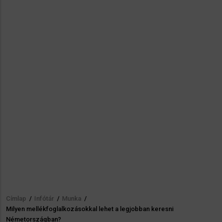
Címlap
/
Infótár
/
Munka
/
Morzsa
Milyen mellékfoglalkozásokkal lehet a legjobban keresni
Németországban?