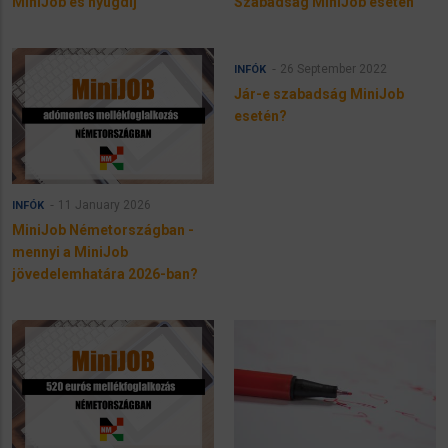
MiniJob és nyugdíj
Szabadság MiniJob esetén
26 September 2022
INFÓK
Jár-e szabadság MiniJob
esetén?
11 January 2026
INFÓK
MiniJob Németországban -
mennyi a MiniJob
jövedelemhatára 2026-ban?