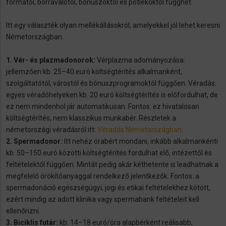
formától, borravalótól, bónuszoktól és pótlékoktól függhet.
Itt egy választék olyan mellékállásokról, amelyekkel jól lehet keresni
Németországban:
1. Vér- és plazmadonorok:
Vérplazma adományozása:
jellemzően kb. 25–40 euró költségtérítés alkalmanként,
szolgáltatótól, várostól és bónuszprogramoktól függően. Véradás:
egyes véradóhelyeken kb. 20 euró költségtérítés is előfordulhat, de
ez nem mindenhol jár automatikusan. Fontos: ez hivatalosan
költségtérítés, nem klasszikus munkabér. Részletek a
németországi véradásról itt:
Véradás Németországban
.
2. Spermadonor:
Itt nehéz órabért mondani, inkább alkalmankénti
kb. 50–150 euró közötti költségtérítés fordulhat elő, intézettől és
feltételektől függően. Mintát pedig akár kéthetente is leadhatnak a
megfelelő örökítőanyaggal rendelkező jelentkezők. Fontos: a
spermadonáció egészségügyi, jogi és etikai feltételekhez kötött,
ezért mindig az adott klinika vagy spermabank feltételeit kell
ellenőrizni.
3. Biciklis futár:
kb. 14–18 euró/óra alapbérként reálisabb,