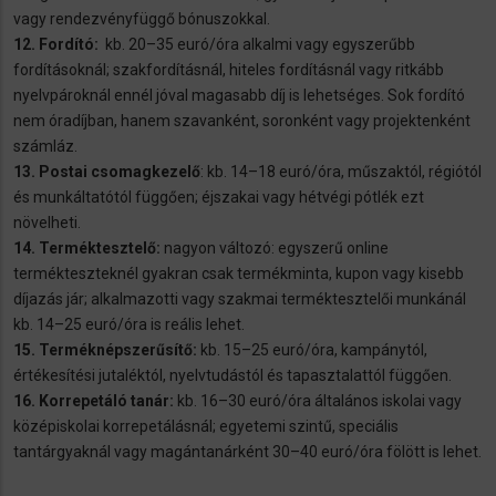
vagy rendezvényfüggő bónuszokkal.
12. Fordító:
kb. 20–35 euró/óra alkalmi vagy egyszerűbb
fordításoknál; szakfordításnál, hiteles fordításnál vagy ritkább
nyelvpároknál ennél jóval magasabb díj is lehetséges. Sok fordító
nem óradíjban, hanem szavanként, soronként vagy projektenként
számláz.
13. Postai csomagkezelő
: kb. 14–18 euró/óra, műszaktól, régiótól
és munkáltatótól függően; éjszakai vagy hétvégi pótlék ezt
növelheti.
14. Terméktesztelő:
nagyon változó: egyszerű online
termékteszteknél gyakran csak termékminta, kupon vagy kisebb
díjazás jár; alkalmazotti vagy szakmai terméktesztelői munkánál
kb. 14–25 euró/óra is reális lehet.
15.
Terméknépszerűsítő:
kb. 15–25 euró/óra, kampánytól,
értékesítési jutaléktól, nyelvtudástól és tapasztalattól függően.
16.
Korrepetáló tanár:
kb. 16–30 euró/óra általános iskolai vagy
középiskolai korrepetálásnál; egyetemi szintű, speciális
tantárgyaknál vagy magántanárként 30–40 euró/óra fölött is lehet.