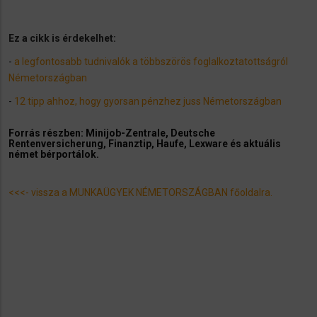
​Ez a cikk is érdekelhet:
-
a legfontosabb tudnivalók a többszörös foglalkoztatottságról
Németországban
-
12 tipp ahhoz, hogy gyorsan pénzhez juss Németországban
Forrás részben: Minijob-Zentrale, Deutsche
Rentenversicherung, Finanztip, Haufe, Lexware és aktuális
német bérportálok.
<<<- vissza a MUNKAÜGYEK NÉMETORSZÁGBAN főoldalra.