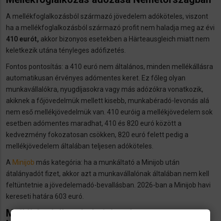
A mellékfoglalkozásból származó jövedelem adóköteles, viszont
ha a mellékfoglalkozásból származó profit nem haladja meg az évi
410 eurót,
akkor bizonyos esetekben a Härteausgleich miatt nem
keletkezik utána tényleges adófizetés.
Fontos pontosítás: a 410 euró nem általános, minden mellékállásra
automatikusan érvényes adómentes keret. Ez főleg olyan
munkavállalókra, nyugdíjasokra vagy más adózókra vonatkozik,
akiknek a főjövedelmük mellett kisebb, munkabéradó-levonás alá
nem eső mellékjövedelmük van. 410 euróig a mellékjövedelem sok
esetben adómentes maradhat, 410 és 820 euró között a
kedvezmény fokozatosan csökken, 820 euró felett pedig a
mellékjövedelem általában teljesen adóköteles.
A
Minijob
más kategória: ha a munkáltató a Minijob után
átalányadót fizet, akkor azt a munkavállalónak általában nem kell
feltüntetnie a jövedelemadó-bevallásban. 2026-ban a Minijob havi
kereseti határa 603 euró.
Mellékfoglalkozás bejelentése