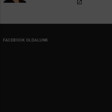
open_in_new
FACEBOOK OLDALUNK