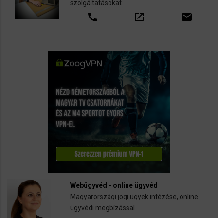
szolgáltatásokat
call
open_in_new
email
Webügyvéd - online ügyvéd
Magyarországi jogi ügyek intézése, online
ügyvédi megbízással