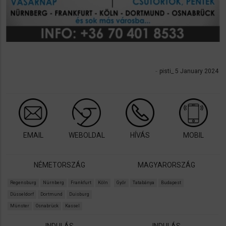
pisti_ 5 January 2024
EMAIL
WEBOLDAL
HÍVÁS
MOBIL
NÉMETORSZÁG
MAGYARORSZÁG
Regensburg
Nürnberg
Frankfurt
Köln
Győr
Tatabánya
Budapest
Düsseldorf
Dortmund
Duisburg
Münster
Osnabrück
Kassel