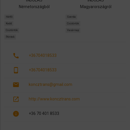
INDULÁS
INDULÁS
Németországból
Magyarországról
Hétfő
Szerda
Kedd
Csütörtök
Csütörtök
Vasárnap
Péntek
call
+36704018533
phone_android
+36704018533
email
koncztrans@gmail.com
open_in_new
http://www.koncztrans.com
info
+36 70 401 8533