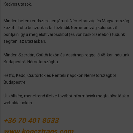
Kedves utasok,
Minden héten rendszeresen járunk Németország és Magyarország
között. Több buszunk is tartózkodik Németország különböző
pontjain így a megjelölt városokból (és vonzáskörzetéből) tudunk
segíteni az utazásban.
Minden Szerdán, Csütörtökön és Vasárnap reggel 8.45-kor indulunk
Budapestről Németországba.
Hétfő, Kedd, Csütörtök és Pénteki napokon Németországból
Budapestre.
Útiköltség, menetrend illetve további információk megtalálhatóak a
weboldalunkon.
+36 70 401 8533
www.koncztrans.com