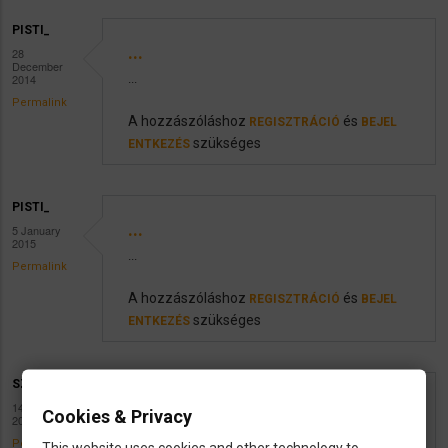
PISTI_
...
28
December
2014
...
Permalink
A hozzászóláshoz
és
REGISZTRÁCIÓ
BEJEL
szükséges
ENTKEZÉS
PISTI_
...
5 January
2015
...
Permalink
A hozzászóláshoz
és
REGISZTRÁCIÓ
BEJEL
szükséges
ENTKEZÉS
SZILI1234
utazás
14 January
Cookies & Privacy
2015
Érdeklődni szeretnék,hogy tudja-e valaki,hogy Bu
Permalink
This website uses cookies and other technology to