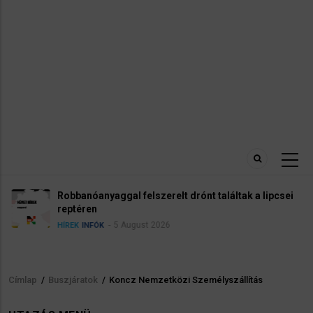
Robbanóanyaggal felszerelt drónt találtak a lipcsei
reptéren
5 August 2026
HÍREK
INFÓK
Címlap
/
Buszjáratok
/
Koncz Nemzetközi Személyszállítás
Morzsa