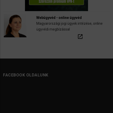
Webügyvéd - online ügyvéd
Magyarországi jogi ügyek intézése, online
ügyvédi megbízással
open_in_new
FACEBOOK OLDALUNK