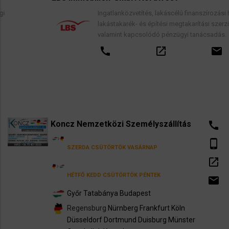
Ingatlanközvetítés, lakáscélú finanszírozási hitelek,
lakástakarék- és építési megtakarítási szerződések,
valamint kapcsolódó pénzügyi tanácsadás.
call
open_in_new
email
Koncz Nemzetközi Személyszállítás
call
phone_android
SZERDA
CSÜTÖRTÖK
VASÁRNAP
open_in_new
HÉTFŐ
KEDD
CSÜTÖRTÖK
PÉNTEK
email
Győr
Tatabánya
Budapest
Regensburg
Nürnberg
Frankfurt
Köln
Düsseldorf
Dortmund
Duisburg
Münster