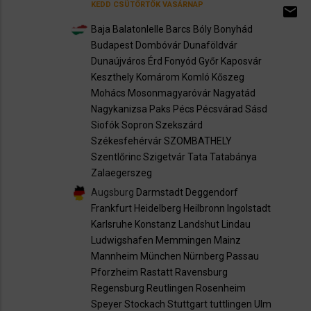
KEDD
CSÜTÖRTÖK
VASÁRNAP
email
Baja
Balatonlelle
Barcs
Bóly
Bonyhád
Budapest
Dombóvár
Dunaföldvár
Dunaújváros
Érd
Fonyód
Győr
Kaposvár
Keszthely
Komárom
Komló
Kőszeg
Mohács
Mosonmagyaróvár
Nagyatád
Nagykanizsa
Paks
Pécs
Pécsvárad
Sásd
Siofók
Sopron
Szekszárd
Székesfehérvár
SZOMBATHELY
Szentlőrinc
Szigetvár
Tata
Tatabánya
Zalaegerszeg
Augsburg
Darmstadt
Deggendorf
Frankfurt
Heidelberg
Heilbronn
Ingolstadt
Karlsruhe
Konstanz Landshut
Lindau
Ludwigshafen Memmingen
Mainz
Mannheim
München
Nürnberg
Passau
Pforzheim
Rastatt
Ravensburg
Regensburg
Reutlingen
Rosenheim
Speyer
Stockach
Stuttgart
tuttlingen
Ulm