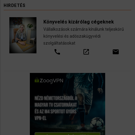
HIRDETÉS
Könyvelés kizárólag cégeknek
Vállalkozások számára kínálunk teljeskörű
könyvelési és adószakügyvédi
szolgáltatásokat
call
open_in_new
email