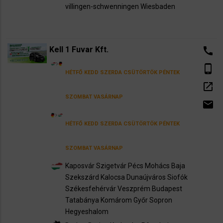
villingen-schwenningen
Wiesbaden
Kell 1 Fuvar Kft.
call
phone_android
HÉTFŐ
KEDD
SZERDA
CSÜTÖRTÖK
PÉNTEK
open_in_new
SZOMBAT
VASÁRNAP
email
HÉTFŐ
KEDD
SZERDA
CSÜTÖRTÖK
PÉNTEK
SZOMBAT
VASÁRNAP
Kaposvár
Szigetvár
Pécs
Mohács
Baja
Szekszárd
Kalocsa
Dunaújváros
Siofók
Székesfehérvár
Veszprém
Budapest
Tatabánya
Komárom
Győr
Sopron
Hegyeshalom