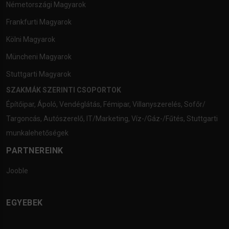
Németországi Magyarok
Frankfurti Magyarok
Kölni Magyarok
Müncheni Magyarok
Stuttgarti Magyarok
SZAKMÁK SZERINTI CSOPORTOK
Építőipar
,
Ápoló
,
Vendéglátás
,
Fémipar
,
Villanyszerelés
,
Sofőr/
Targoncás
,
Autószerelő
,
IT/Marketing
,
Víz-/Gáz-/Fűtés
,
Stuttgarti
munkalehetőségek
PARTNEREINK
Jooble
EGYEBEK