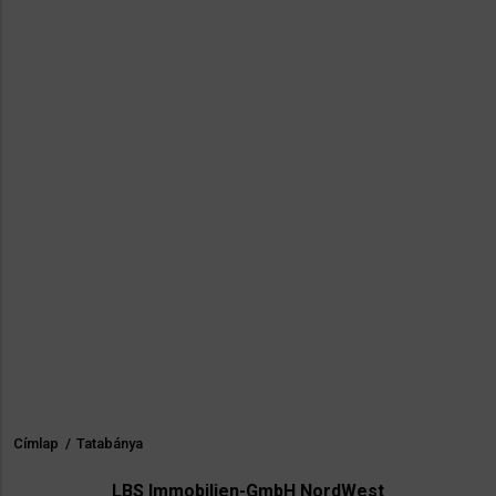
Címlap
/
Tatabánya
Morzsa
LBS Immobilien-GmbH NordWest