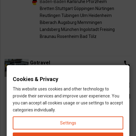
Baden-Baden
Karlsruhe
Pforzheim
Bretten
Stuttgart
Göppingen
Nürtingen
Reutlingen
Tübingen
Ulm
Heidenheim
Biberach
Augsburg
Memmingen
Landsberg
München
Ingolstadt
Freising
Braunau
Rosenheim
Bad Tölz
Gotravel
call
phone_android
CSÜTÖRTÖK
VASÁRNAP
Cookies & Privacy
open_in_new
This website uses cookies and other technology to
HÉTFŐ
PÉNTEK
email
provide their services and improve user experience. You
you can accept all cookies usage or use settings to accept
Kalocsa
Dunaújváros
Budapest
categories individually.
Tatabánya
Győr
München
Settings