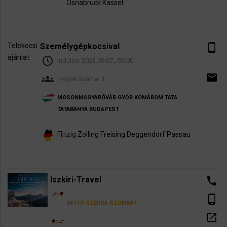
Osnabrück
Kassel
Telekocsi
Személygépkocsival
phone_android
ajánlat
schedule
Indulás:
2023.09.07., 06:00
email
groups
Helyek száma: 1
MOSONMAGYARÓVÁR
GYŐR
KOMÁROM
TATA
TATABÁNYA
BUDAPEST
Flitzig
Zolling
Freising
Deggendorf
Passau
Iszkiri-Travel
call
phone_android
HÉTFŐ
SZERDA
SZOMBAT
open_in_new