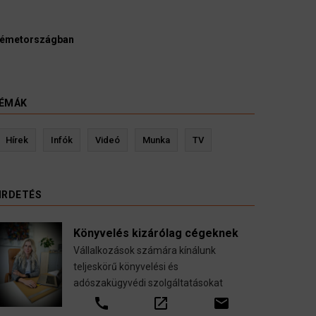
Ügyvédek, bírák és ügyészek szerint a német politikának miel
kellene vizsgálnia egy pártbetiltási eljárás elindítását.
3 August 2026
HÍREK
ÉMÁK
Kevin Ressler biztosítási szakértő
Lang
Hírek
Infók
Videó
Munka
TV
Gépjármű-, jogvédelmi-, felelősség-, baleset-,
nyugdíj-, fogászati biztosítások.
IRDETÉS
call
open_in_new
email
Könyvelés kizárólag cégeknek
Vállalkozások számára kínálunk
teljeskörű könyvelési és
adószakügyvédi szolgáltatásokat
call
open_in_new
email