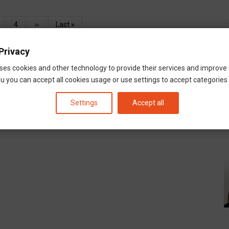
dal
Oldal
4
Következő
››
Utolsó
Last »
oldal
oldal
Privacy
ses cookies and other technology to provide their services and improve
u you can accept all cookies usage or use settings to accept categories i
Settings
Accept all