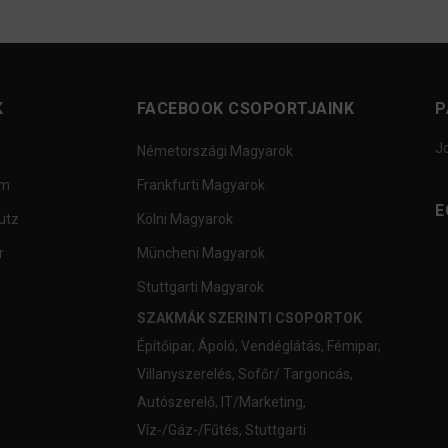
K
FACEBOOK CSOPORTJAINK
P
J
Németországi Magyarok
um
Frankfurti Magyarok
E
utz
Kölni Magyarok
r
Müncheni Magyarok
Stuttgarti Magyarok
SZAKMÁK SZERINTI CSOPORTOK
Építőipar
,
Ápoló
,
Vendéglátás
,
Fémipar
,
Villanyszerelés
,
Sofőr/ Targoncás
,
Autószerelő
,
IT/Marketing
,
Víz-/Gáz-/Fűtés
,
Stuttgarti