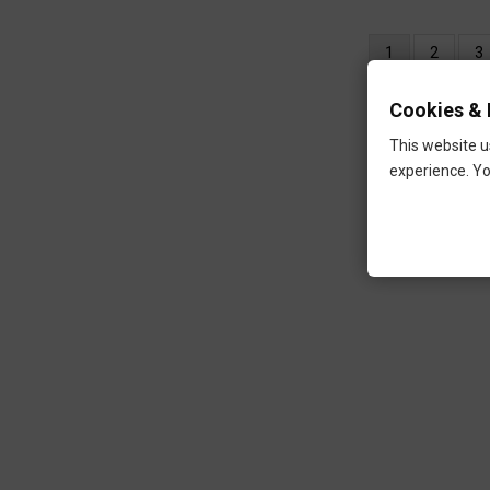
Oldalszámozás
Jelenlegi
1
Oldal
2
Ol
3
oldal
Cookies & 
This website u
experience. Yo