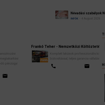
yok Németországban
26
T
Frankó Teher - Nemzetközi Költöztetés
Komplett lakások professzionális költöztetése
si
biztosítással, teljes garancia vállalással.
i
H
call
email