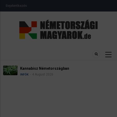
Ugrás
USER
Bejelentkezés
a
ACCOUNT
MENU
tartalomra
Kannabisz Németországban
4 August 2026
INFÓK