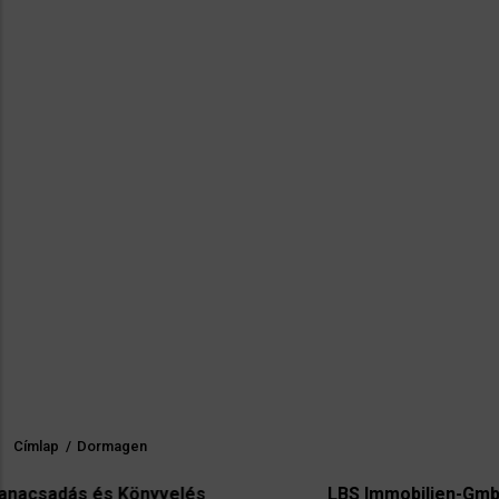
Címlap
/
Dormagen
Morzsa
s Könyvelés
LBS Immobilien-GmbH NordWes