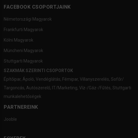
FACEBOOK CSOPORTJAINK
Németországi Magyarok
Frankfurti Magyarok
Kölni Magyarok
Müncheni Magyarok
Stuttgarti Magyarok
SZAKMÁK SZERINTI CSOPORTOK
Építőipar
,
Ápoló
,
Vendéglátás
,
Fémipar
,
Villanyszerelés
,
Sofőr/
Targoncás
,
Autószerelő
,
IT/Marketing
,
Víz-/Gáz-/Fűtés
,
Stuttgarti
munkalehetőségek
PARTNEREINK
Jooble