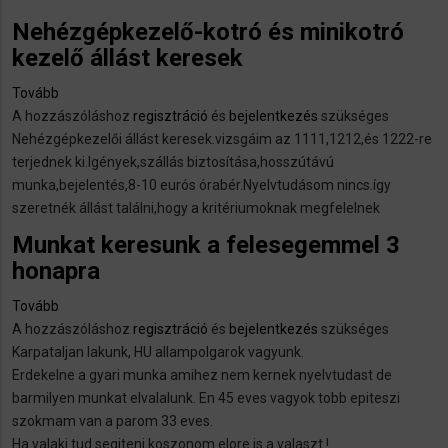
Nehézgépkezelő-kotró és minikotró
kezelő állást keresek
Tovább
(Nehézgépkezelő-
A hozzászóláshoz
kotró
regisztráció
és
bejelentkezés
szükséges
Nehézgépkezelői állást keresek.vizsgáim az 1111,1212,és 1222-re
és
terjednek ki.Igények,szállás biztosítása,hosszútávú
minikotró
munka,bejelentés,8-10 eurós órabér.Nyelvtudásom nincs.így
kezelő
szeretnék állást találni,hogy a kritériumoknak megfelelnek
állást
keresek)
Мunkat keresunk a felesegemmel 3
honapra
Tovább
(Мunkat
A hozzászóláshoz
keresunk
regisztráció
és
bejelentkezés
szükséges
Karpataljan lakunk, HU allampolgarok vagyunk.
a
Erdekelne a gyari munka amihez nem kernek nyelvtudast de
felesegemmel
barmilyen munkat elvalalunk. En 45 eves vagyok tobb epiteszi
3
szokmam van a parom 33 eves.
honapra
Ha valaki tud segiteni koszonom elore is a valaszt !
)