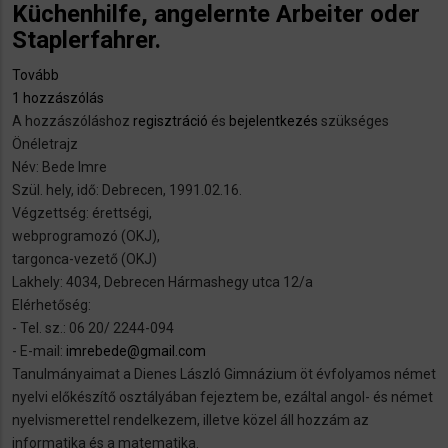
Küchenhilfe, angelernte Arbeiter oder
Staplerfahrer.
Tovább
(Ich
1 hozzászólás
suche
A hozzászóláshoz
eine
regisztráció
és
bejelentkezés
szükséges
Önéletrajz
Stelle
Név: Bede Imre
als
Szül. hely, idő: Debrecen, 1991.02.16.
Abwascher,
Végzettség: érettségi,
Küchenhilfe,
webprogramozó (OKJ),
angelernte
targonca-vezető (OKJ)
Arbeiter
Lakhely: 4034, Debrecen Hármashegy utca 12/a
oder
Elérhetőség:
Staplerfahrer.)
- Tel. sz.: 06 20/ 2244-094
- E-mail:
imrebede@gmail.com
Tanulmányaimat a Dienes László Gimnázium öt évfolyamos német
nyelvi előkészítő osztályában fejeztem be, ezáltal angol- és német
nyelvismerettel rendelkezem, illetve közel áll hozzám az
informatika és a matematika.