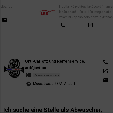
Ingatlanközvetítés, lakáscélú finanszírozási hitele
lakástakarék- és építési megtakarítási szerződése
valamint kapcsolódó pénzügyi tanácsadás.
call
open_in_new
email
Orti-Car Kfz und Reifenservice,
call
autójavítás
open_in_new
dns
Autószerelő műhelyek
email
directions
Moosstrasse 28/A, Altdorf
Ich suche eine Stelle als Abwascher,