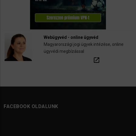
Webügyvéd - online ügyvéd
Magyarországi jogi ügyek intézése, online
ügyvédi megbízással
open_in_new
FACEBOOK OLDALUNK