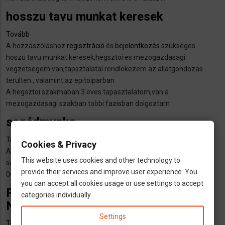
hosszu tavu munkat keresek
Tovább
(hosszu
A hozzászóláshoz
tavu
regisztráció
és
bejelentkezés
szükséges
hoszu tavu munkat keresek,hegsztoi es mezogazdasagi
munkat
vegzetsegem van,tapsztalatal rendlekezem az allatgondozas
keresek)
terulten , valamint az epitoiparban
A hegsztoi szakmaban 3 eves tapasztalatom,van a
mezogazdasagi szakban tobbi fazisban dolgoztam
segédmunka
Tovább
(segédmunka)
Cookies & Privacy
A hozzászóláshoz
regisztráció
és
bejelentkezés
szükséges
This website uses cookies and other technology to
segédmunkát keresünk külföldön(ha lehet építőipar)
provide their services and improve user experience. You
06308611421 sági krisztián
you can accept all cookies usage or use settings to accept
Párommal munkát vállalnánk
categories individually.
Németországban.
Settings
Tovább
(Párommal