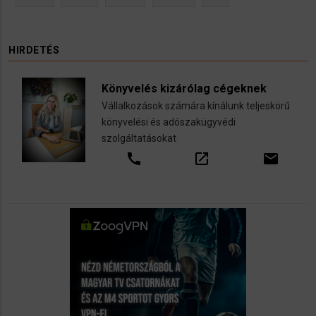
HIRDETÉS
Könyvelés kizárólag cégeknek
Vállalkozások számára kínálunk teljeskörű
könyvelési és adószakügyvédi
szolgáltatásokat
call
open_in_new
email