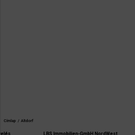
Címlap
/
Altdorf
Morzsa
LBS Immobilien-GmbH NordWest