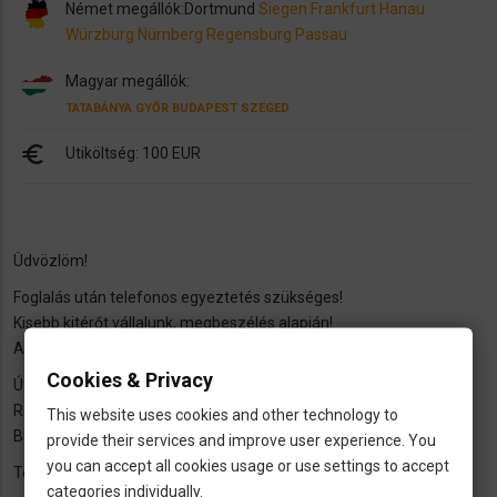
Német megállók:
Dortmund
Siegen
Frankfurt
Hanau
Würzburg
Nürnberg
Regensburg
Passau
Magyar megállók:
TATABÁNYA
GYŐR
BUDAPEST
SZEGED
euro
Utiköltség: 100 EUR
Üdvözlöm!
Foglalás után telefonos egyeztetés szükséges!
Kisebb kitérőt vállalunk, megbeszélés alapján!
Az érkezési idő a forgalmi viszonyok függvényében változhat!
Cookies & Privacy
Útvonal: Dortmund-Siegen-Frankfurt-Hanau-Würzburg-Nürnberg-
Regensburg-Passau-Linz-Sankt Pölten-Bécs-Győr-Tatabánya-
This website uses cookies and other technology to
Budapest-Kecskemét-Szeged
provide their services and improve user experience. You
you can accept all cookies usage or use settings to accept
Tel.: 30/3835477
categories individually.