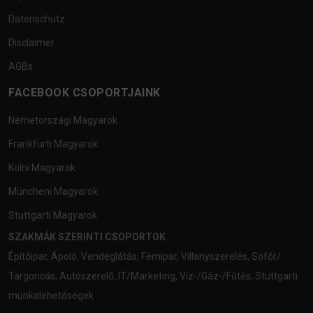
Datenschutz
Disclaimer
AGBs
FACEBOOK CSOPORTJAINK
Németországi Magyarok
Frankfurti Magyarok
Kölni Magyarok
Müncheni Magyarok
Stuttgarti Magyarok
SZAKMÁK SZERINTI CSOPORTOK
Építőipar
,
Ápoló
,
Vendéglátás
,
Fémipar
,
Villanyszerelés
,
Sofőr/
Targoncás
,
Autószerelő
,
IT/Marketing
,
Víz-/Gáz-/Fűtés
,
Stuttgarti
munkalehetőségek