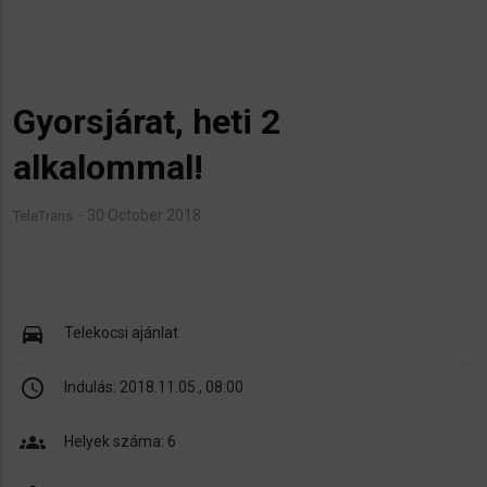
Gyorsjárat, heti 2
alkalommal!
30 October 2018
TeleTrans
directions_car
Telekocsi ajánlat
schedule
Indulás:
2018.11.05., 08:00
groups
Helyek száma: 6