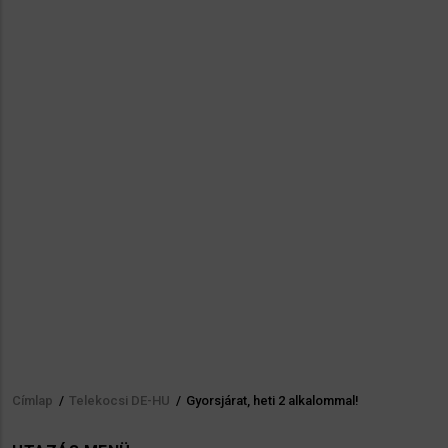
Címlap
/
Telekocsi DE-HU
/
Gyorsjárat, heti 2 alkalommal!
Morzsa