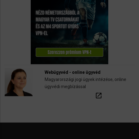
Webügyvéd - online ügyvéd
Magyarországi jogi ügyek intézése, online
ügyvédi megbízással
open_in_new