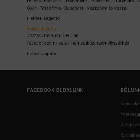
Útvonal: Frankfurt - Mannheim - Karlsruhe - Pforzheim - 
Győr - Tatabánya - Budapest - Veszprém és vissza.
Elérhetőségeink:
www.eutaxi.hu
70/369-1093; 88/788-100
facebook.com/ eutaxi nemzetközi személyszállítás
Eutaxi csapata
FACEBOOK OLDALUNK
RÓLUN
Kapcsolat
Impress
Datensch
Disclaime