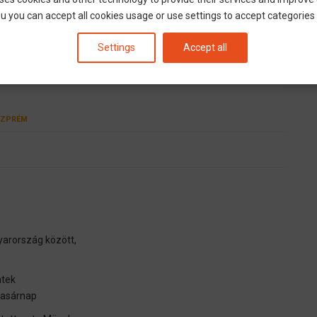
u you can accept all cookies usage or use settings to accept categories i
Settings
Accept all
ruhe
Pforzheim
Stuttgart
Ulm
München
Rosenheim
SZPRÉM
arország között,
ntek
Vasárnap