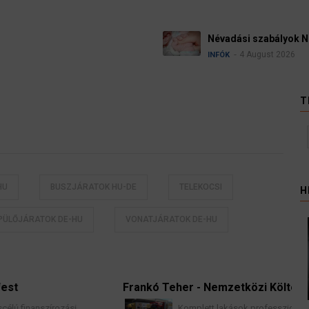
Névadási szabályok Németországban
4 August 2026
INFÓK
T
HU
BUSZJÁRATOK HU-DE
TELEKOCSI
H
PÜLŐJÁRATOK DE-HU
VONATJÁRATOK DE-HU
Frankó Teher - Nemzetközi Költöztetés
si
Komplett lakások professzionális költöztetése