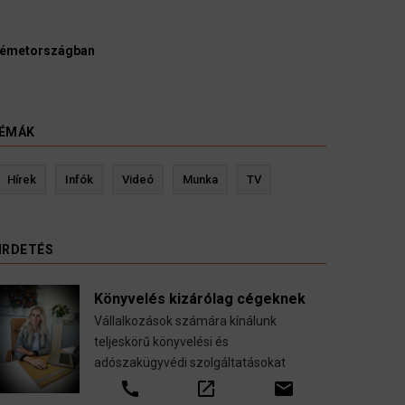
Ügyvédek, bírák és ügyészek szerint a német
kellene vizsgálnia egy pártbetiltási eljárás eli
3 August 2026
HÍREK
ÉMÁK
Hírek
Infók
Videó
Munka
TV
IRDETÉS
Könyvelés kizárólag cégeknek
Vállalkozások számára kínálunk
teljeskörű könyvelési és
adószakügyvédi szolgáltatásokat
Kevin Ressler biztosítási szakértő
Lan
call
open_in_new
email
Gépjármű-, jogvédelmi-, felelősség-, baleset-,