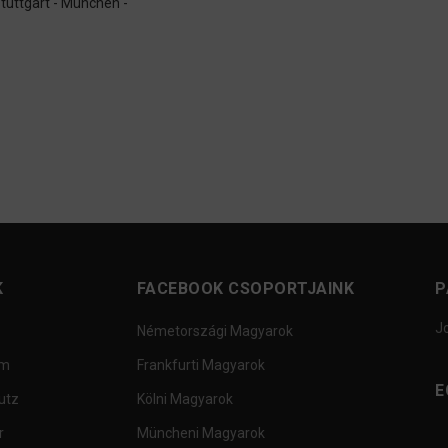
Stuttgart - München -
K
FACEBOOK CSOPORTJAINK
P
J
Németországi Magyarok
um
Frankfurti Magyarok
E
utz
Kölni Magyarok
r
Müncheni Magyarok