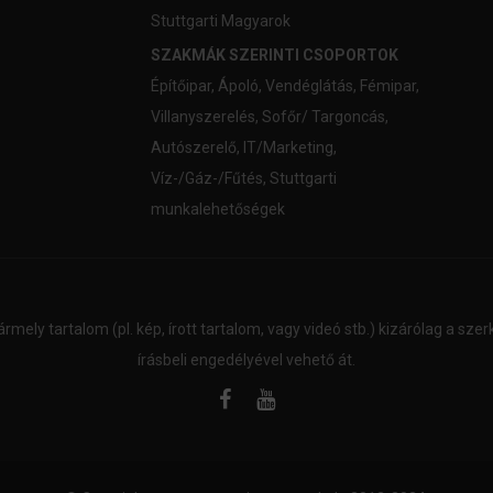
Stuttgarti Magyarok
SZAKMÁK SZERINTI CSOPORTOK
Építőipar
,
Ápoló
,
Vendéglátás
,
Fémipar
,
Villanyszerelés
,
Sofőr/ Targoncás
,
Autószerelő
,
IT/Marketing
,
Víz-/Gáz-/Fűtés
,
Stuttgarti
munkalehetőségek
ármely tartalom (pl. kép, írott tartalom, vagy videó stb.) kizárólag a sz
írásbeli engedélyével vehető át.