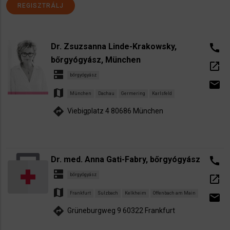
REGISZTRÁLJ
Dr. Zsuzsanna Linde-Krakowsky,
call
bőrgyógyász, München
open_in_new
dns
bőrgyógyász
email
map
München
Dachau
Germering
Karlsfeld
directions
Viebigplatz 4 80686 München
Dr. med. Anna Gati-Fabry, bőrgyógyász
call
dns
bőrgyógyász
open_in_new
map
Frankfurt
Sulzbach
Kelkheim
Offenbach am Main
email
directions
Grüneburgweg 9 60322 Frankfurt