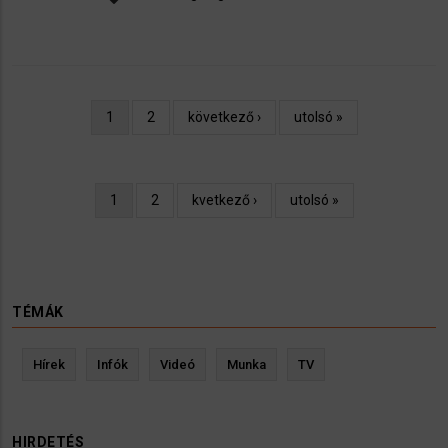
Oldalszámozás
Jelenlegi
1
Oldal
2
Következő
következő ›
Utolsó
utolsó »
oldal
oldal
oldal
Oldalszámozás
Jelenlegi
1
Oldal
2
Következő
kvetkező ›
Utolsó
utolsó »
oldal
oldal
oldal
TÉMÁK
Hírek
Infók
Videó
Munka
TV
HIRDETÉS