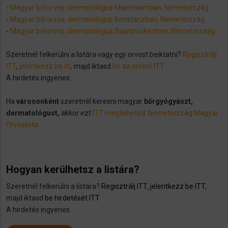
-
Magyar bőrorvos, dermatológus Mannheimban, Németország
-
Magyar bőrorvos, dermatológus Konstanzban, Németország
-
Magyar bőrorvos, dermatológus Saarbrückenben, Németország
Szeretnél felkerülni a listára vagy egy orvost beiktatni?
Regisztrálj
ITT
,
jelentkezz be itt
, majd iktasd
be az orvost ITT.
A hirdetés ingyenes.
Ha
városonként
szeretnél keresni magyar
bőrgyógyászt,
dermatológus​t,
akkor ezt
ITT megteheted: Németország Magyar
Orvoslista
Hogyan kerülhetsz a listára?
Szeretnél felkerülni a listára?
Regisztrálj ITT
,
jelentkezz be ITT
,
majd iktasd
be hirdetését ITT
A hirdetés ingyenes.