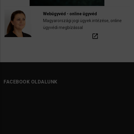
Webügyvéd - online ügyvéd
Magyarországi jogi ügyek intézése, online
ügyvédi megbízással
open_in_new
FACEBOOK OLDALUNK