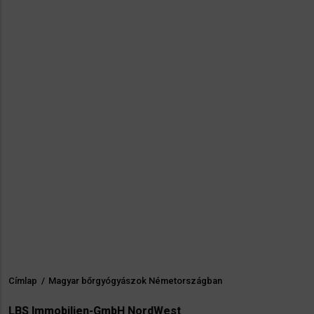
Címlap
/
Magyar bőrgyógyászok Németországban
Morzsa
LBS Immobilien-GmbH NordWest