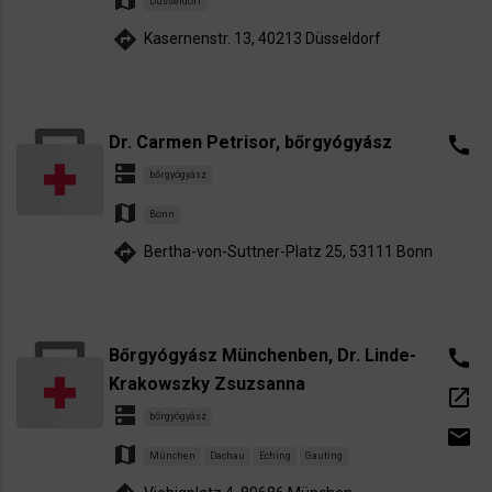
map
Düsseldorf
directions
Kasernenstr. 13, 40213 Düsseldorf
Dr. Carmen Petrisor, bőrgyógyász
call
dns
bőrgyógyász
map
Bonn
directions
Bertha-von-Suttner-Platz 25, 53111 Bonn
Bőrgyógyász Münchenben, Dr. Linde-
call
Krakowszky Zsuzsanna
open_in_new
dns
bőrgyógyász
email
map
München
Dachau
Eching
Gauting