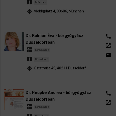
map
München
directions
Viebigplatz 4, 80686, München
Dr. Kálmán Éva - bőrgyógyász
call
Düsseldorfban
open_in_new
dns
bőrgyógyász
email
map
Düsseldorf
directions
Oststraße 49, 40211 Düsseldorf
Dr. Reupke Andrea - bőrgyógyász
call
Düsseldorfban
open_in_new
dns
bőrgyógyász