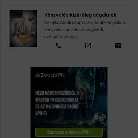
Könyvelés kizárólag cégeknek
Vállalkozások számára kínálunk teljeskörű
könyvelési és adószakügyvédi
szolgáltatásokat
call
open_in_new
email