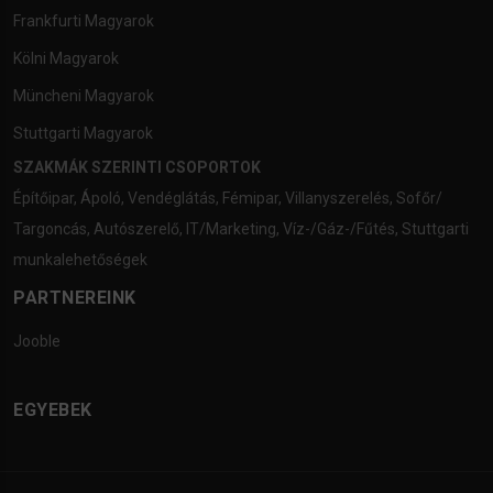
Frankfurti Magyarok
Kölni Magyarok
Müncheni Magyarok
Stuttgarti Magyarok
SZAKMÁK SZERINTI CSOPORTOK
Építőipar
,
Ápoló
,
Vendéglátás
,
Fémipar
,
Villanyszerelés
,
Sofőr/
Targoncás
,
Autószerelő
,
IT/Marketing
,
Víz-/Gáz-/Fűtés
,
Stuttgarti
munkalehetőségek
PARTNEREINK
Jooble
EGYEBEK