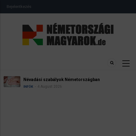
Ugrás
USER
Bejelentkezés
a
ACCOUNT
MENU
tartalomra
Névadási szabályok Németországban
4 August 2026
INFÓK