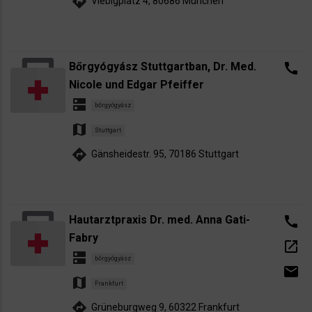
directions
Viebigplatz 4, 80686 München
Bőrgyógyász Stuttgartban, Dr. Med.
call
Nicole und Edgar Pfeiffer
dns
bőrgyógyász
map
Stuttgart
directions
Gänsheidestr. 95, 70186 Stuttgart
Hautarztpraxis Dr. med. Anna Gati-
call
Fabry
open_in_new
dns
bőrgyógyász
email
map
Frankfurt
directions
Grüneburgweg 9, 60322 Frankfurt