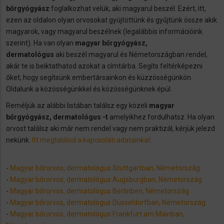
bőrgyógyász
foglalkozhat velük, aki magyarul beszél. Ezért, itt,
ezen az oldalon olyan orvosokat gyüjtöttünk és gyűjtünk össze akik
magyarok, vagy magyarul beszélnek (legalábbis információink
szerint). Ha van olyan
magyar bőrgyógyász,
dermatológus
aki beszél magyarul és Németországban rendel,
akár te is beiktathatod azokat a címtárba. Segíts feltérképezni
őket, hogy segítsünk embertársainkon és küzzösségünkön.
Oldalunk a közösségünkkel és közösségünknek épül.
Reméljük az alábbi listában találsz egy közeli
magyar
bőrgyógyász, dermatológus
-t
amelyikhez fordulhatsz. Ha olyan
orvost találsz aki már nem rendel vagy nem praktizál, kérjük jelezd
nekünk.
Itt megtalálod a kapcsolati adatainkat.
-
Magyar bőrorvos, dermatológus Stuttgartban, Németország
-
Magyar bőrorvos, dermatológus Augsburgban, Németország
-
Magyar bőrorvos, dermatológus Berlinben, Németország
-
Magyar bőrorvos, dermatológus Düsseldorfban, Németország
-
Magyar bőrorvos, dermatológus Frankfurt am Mainban,