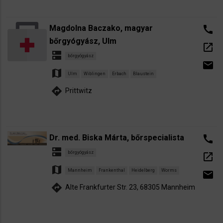
Magdolna Baczako, magyar
call
bőrgyógyász, Ulm
open_in_new
dns
bőrgyógyász
email
map
Ulm
Wiblingen
Erbach
Blaustein
directions
Prittwitz
Dr. med. Biska Márta, bőrspecialista
call
dns
bőrgyógyász
open_in_new
map
Mannheim
Frankenthal
Heidelberg
Worms
email
directions
Alte Frankfurter Str. 23, 68305 Mannheim