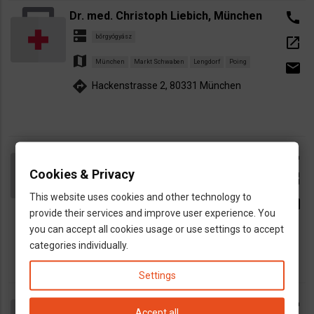
Dr. med. Christoph Liebich, München
call
dns
bőrgyógyász
open_in_new
map
München
Markt Schwaben
Lengdorf
Poing
email
directions
Hackenstrasse 2, 80331 München
Dr. Agneta-Reca Lecca, München
call
dns
Cookies & Privacy
bőrgyógyász
open_in_new
map
This website uses cookies and other technology to
Markt Schwaben
Lengdorf
München
Poing
email
provide their services and improve user experience. You
directions
Am Fischergries 3, 85570 Markt
you can accept all cookies usage or use settings to accept
Schwaben
categories individually.
Settings
DR. Wildi, Bőrgyógyászati ​​gyakorlat,
call
Accept all