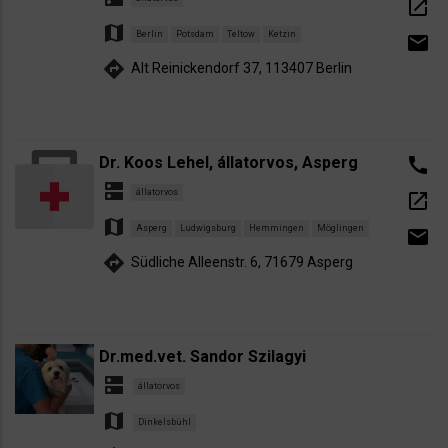
open_in_new
map
Berlin
Potsdam
Teltow
Ketzin
email
directions
Alt Reinickendorf 37, 113407 Berlin
Dr. Koos Lehel, állatorvos, Asperg
call
dns
állatorvos
open_in_new
map
Asperg
Ludwigsburg
Hemmingen
Möglingen
email
directions
Südliche Alleenstr. 6, 71679 Asperg
Dr.med.vet. Sandor Szilagyi
dns
állatorvos
map
Dinkelsbühl