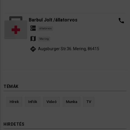
Barbul Jolt /állatorvos
call
dns
állatorvos
map
Mering
directions
Augsburger Str.36. Mering, 86415
TÉMÁK
Hírek
Infók
Videó
Munka
TV
HIRDETÉS