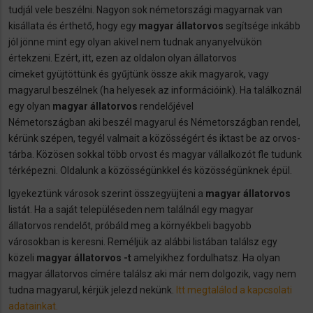
tudjál vele beszélni. Nagyon sok németországi magyarnak van
kisállata és érthető, hogy egy
magyar állatorvos
segítsége inkább
jól jönne mint egy olyan akivel nem tudnak anyanyelvükön
értekzeni. Ezért, itt, ezen az oldalon olyan állatorvos
címeket gyüjtöttünk és gyűjtünk össze akik magyarok, vagy
magyarul beszélnek (ha helyesek az információink). Ha találkoznál
egy olyan
magyar állatorvos
rendelőjével
Németországban
aki beszél magyarul és Németországban rendel,
kérünk szépen, tegyél valmait a közösségért és iktast be az orvos-
tárba. Közösen sokkal több orvost és magyar vállalkozót fle tudunk
térképezni. Oldalunk a közösségünkkel és közösségünknek épül.
Igyekeztünk városok szerint összegyüjteni a
magyar állatorvos
listát. Ha a saját településeden nem találnál egy magyar
állatorvos rendelőt, próbáld meg a környékbeli bagyobb
városokban is keresni. Reméljük az alábbi listában találsz egy
közeli
magyar állatorvos -t
amelyikhez fordulhatsz. Ha olyan
magyar állatorvos címére találsz aki már nem dolgozik, vagy nem
tudna magyarul, kérjük jelezd nekünk.
Itt megtalálod a kapcsolati
adatainkat.