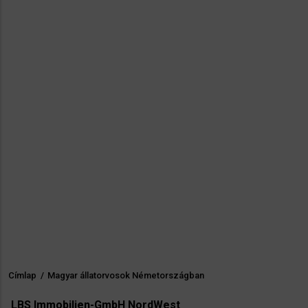
Címlap
/
Magyar állatorvosok Németországban
Morzsa
LBS Immobilien-GmbH NordWest