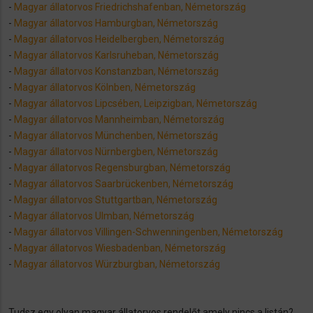
-
Magyar állatorvos Friedrichshafenban, Németország
-
Magyar állatorvos Hamburgban, Németország
-
Magyar állatorvos Heidelbergben, Németország
-
Magyar állatorvos Karlsruheban, Németország
-
Magyar állatorvos Konstanzban, Németország
-
Magyar állatorvos Kölnben, Németország
-
Magyar állatorvos Lipcsében, Leipzigban, Németország
-
Magyar állatorvos Mannheimban, Németország
-
Magyar állatorvos Münchenben, Németország
-
Magyar állatorvos Nürnbergben, Németország
-
Magyar állatorvos Regensburgban, Németország
-
Magyar állatorvos Saarbrückenben, Németország
-
Magyar állatorvos Stuttgartban, Németország
-
Magyar állatorvos Ulmban, Németország
-
Magyar állatorvos Villingen-Schwenningenben, Németország
-
Magyar állatorvos Wiesbadenban, Németország
-
Magyar állatorvos Würzburgban, Németország
Tudsz egy olyan magyar állatorvos rendelőt amely nincs a listán?