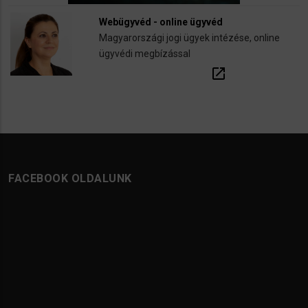
Webügyvéd - online ügyvéd
Magyarországi jogi ügyek intézése, online
ügyvédi megbízással
open_in_new
FACEBOOK OLDALUNK