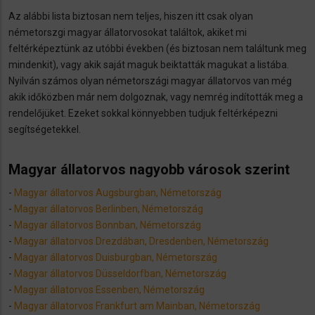
Az alábbi lista biztosan nem teljes, hiszen itt csak olyan
németorszgi magyar állatorvosokat találtok, akiket mi
feltérképeztünk az utóbbi években (és biztosan nem találtunk meg
mindenkit), vagy akik saját maguk beiktatták magukat a listába.
Nyilván számos olyan németországi magyar állatorvos van még
akik időközben már nem dolgoznak, vagy nemrég indították meg a
rendelőjüket. Ezeket sokkal könnyebben tudjuk feltérképezni
segítségetekkel.
Magyar állatorvos nagyobb városok szerint
-
Magyar állatorvos Augsburgban, Németország
-
Magyar állatorvos Berlinben, Németország
-
Magyar állatorvos Bonnban, Németország
-
Magyar állatorvos Drezdában, Dresdenben, Németország
-
Magyar állatorvos Duisburgban, Németország
-
Magyar állatorvos Düsseldorfban, Németország
-
Magyar állatorvos Essenben, Németország
-
Magyar állatorvos Frankfurt am Mainban, Németország