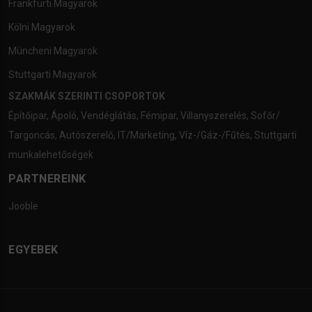
Frankfurti Magyarok
Kölni Magyarok
Müncheni Magyarok
Stuttgarti Magyarok
SZAKMÁK SZERINTI CSOPORTOK
Építőipar
,
Ápoló
,
Vendéglátás
,
Fémipar
,
Villanyszerelés
,
Sofőr/
Targoncás
,
Autószerelő
,
IT/Marketing
,
Víz-/Gáz-/Fűtés
,
Stuttgarti
munkalehetőségek
PARTNEREINK
Jooble
EGYEBEK