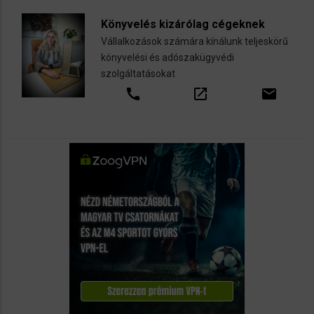
Könyvelés kizárólag cégeknek
Vállalkozások számára kínálunk teljeskörű
könyvelési és adószakügyvédi
szolgáltatásokat
call
open_in_new
email