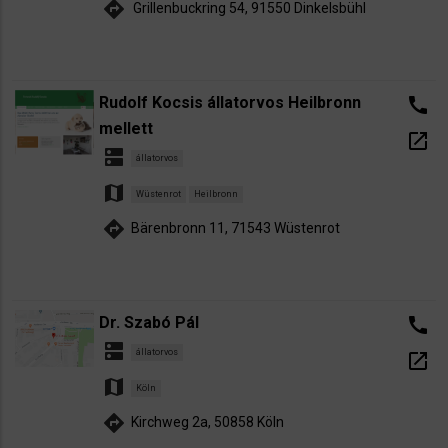
directions
Grillenbuckring 54, 91550 Dinkelsbühl
Rudolf Kocsis állatorvos Heilbronn
call
mellett
open_in_new
dns
állatorvos
map
Wüstenrot
Heilbronn
directions
Bärenbronn 11, 71543 Wüstenrot
Dr. Szabó Pál
call
dns
állatorvos
open_in_new
map
Köln
directions
Kirchweg 2a, 50858 Köln