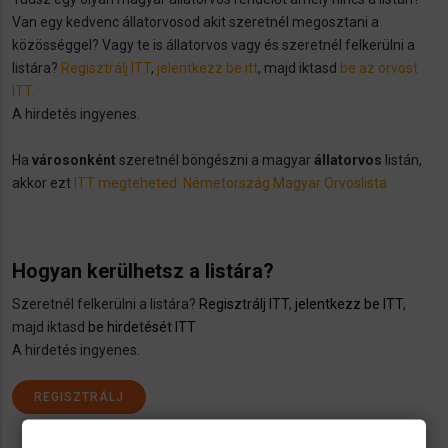
Van egy kedvenc állatorvosod akit szeretnél megosztani a
közösséggel? Vagy te is állatorvos vagy és szeretnél felkerülni a
listára?
Regisztrálj ITT
,
jelentkezz be itt
, majd iktasd
be az orvost
ITT.
A hirdetés ingyenes.
Ha
városonként
szeretnél böngészni a magyar
állatorvos
listán,
akkor ezt
ITT megteheted: Németország Magyar Orvoslista
Hogyan kerülhetsz a listára?
Szeretnél felkerülni a listára?
Regisztrálj ITT
,
jelentkezz be ITT
,
majd iktasd
be hirdetését ITT
A hirdetés ingyenes.
REGISZTRÁLJ