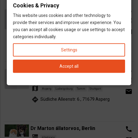
Cookies & Privacy
Váradi István állatorvos, Nürnberg
call
This website uses cookies and other technology to
dns
állatorvos
open_in_new
provide their services and improve user experience. You
map
you can accept all cookies usage or use settings to accept
Nürnberg
Stein
Fürth
Rohr
email
categories individually.
directions
Ulmenstraße 18, 90443 Nürnberg
Settings
Accept all
Dr. med. vet. Lehel Koós, Asperg
call
dns
állatorvos
open_in_new
map
Asperg
Ludwigsburg
Tamm
Stuttgart
email
directions
Südliche Alleenstr. 6., 71679 Asperg
Dr Marton állatorvos, Berlin
call
dns
állatorvos