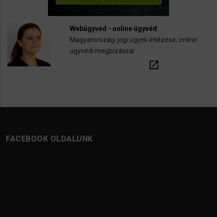
Webügyvéd - online ügyvéd
Magyarországi jogi ügyek intézése, online
ügyvédi megbízással
open_in_new
FACEBOOK OLDALUNK