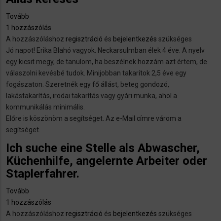
Tovább
(Állás
1 hozzászólás
keresés)
A hozzászóláshoz
regisztráció
és
bejelentkezés
szükséges
Jó napot! Erika Blahó vagyok. Neckarsulmban élek 4 éve. A nyelv
egy kicsit megy, de tanulom, ha beszélnek hozzám azt értem, de
válaszolni kevésbé tudok. Minijobban takarítok 2,5 éve egy
fogászaton. Szeretnék egy fő állást, beteg gondozó,
lakástakarítás, irodai takarítás vagy gyári munka, ahol a
kommunikálás minimális.
Előre is köszönöm a segítséget. Az e-Mail címre várom a
segítséget.
Ich suche eine Stelle als Abwascher,
Küchenhilfe, angelernte Arbeiter oder
Staplerfahrer.
Tovább
(Ich
1 hozzászólás
suche
A hozzászóláshoz
eine
regisztráció
és
bejelentkezés
szükséges