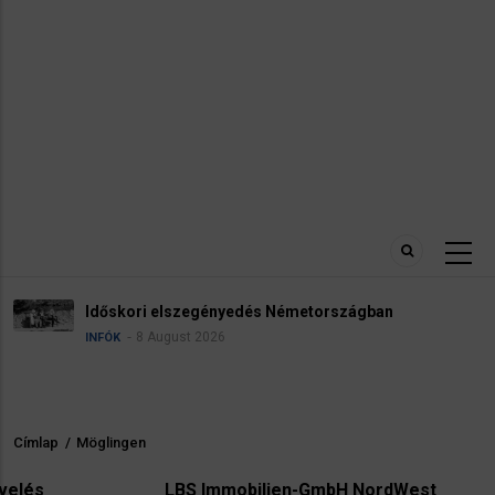
Robbanóany
elszegényedés Németországban
reptéren
gust 2026
HÍREK
INFÓK
Címlap
/
Möglingen
Morzsa
LBS Immobilien-GmbH NordWest