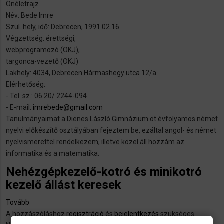
Önéletrajz
Stelle
Név: Bede Imre
als
Szül. hely, idő: Debrecen, 1991.02.16.
Abwascher,
Végzettség: érettségi,
Küchenhilfe,
webprogramozó (OKJ),
angelernte
targonca-vezető (OKJ)
Arbeiter
Lakhely: 4034, Debrecen Hármashegy utca 12/a
oder
Elérhetőség:
Staplerfahrer.)
- Tel. sz.: 06 20/ 2244-094
- E-mail:
imrebede@gmail.com
Tanulmányaimat a Dienes László Gimnázium öt évfolyamos német
nyelvi előkészítő osztályában fejeztem be, ezáltal angol- és német
nyelvismerettel rendelkezem, illetve közel áll hozzám az
informatika és a matematika.
Nehézgépkezelő-kotró és minikotró
kezelő állást keresek
Tovább
(Nehézgépkezelő-
A hozzászóláshoz
kotró
regisztráció
és
bejelentkezés
szükséges