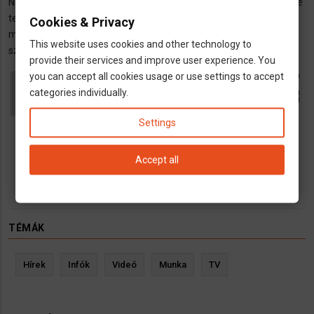
Nehézgépkezelői állást keresek.vizsgáim az 1111,1212,és 1222-re
és
terjednek ki.Igények,szállás biztosítása,hosszútávú
minikotró
Cookies & Privacy
munka,bejelentés,8-10 eurós órabér.Nyelvtudásom nincs.így
kezelő
This website uses cookies and other technology to
szeretnék állást találni,hogy a kritériumoknak megfelelnek
állást
provide their services and improve user experience. You
keresek)
Funkenhauser Maria-Henriette, Dr.
call
you can accept all cookies usage or use settings to accept
med. dent.
categories individually.
open_in_new
dns
fogorvos
Settings
map
Möglingen
directions
Rathausplatz 7. 71696 Möglingen
Accept all
TÉMÁK
Hírek
Infók
Videó
Munka
TV