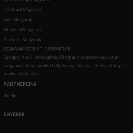
Frankfurti Magyarok
Kölni Magyarok
Müncheni Magyarok
Stuttgarti Magyarok
SZAKMÁK SZERINTI CSOPORTOK
Építőipar
,
Ápoló
,
Vendéglátás
,
Fémipar
,
Villanyszerelés
,
Sofőr/
Targoncás
,
Autószerelő
,
IT/Marketing
,
Víz-/Gáz-/Fűtés
,
Stuttgarti
munkalehetőségek
PARTNEREINK
Jooble
EGYEBEK