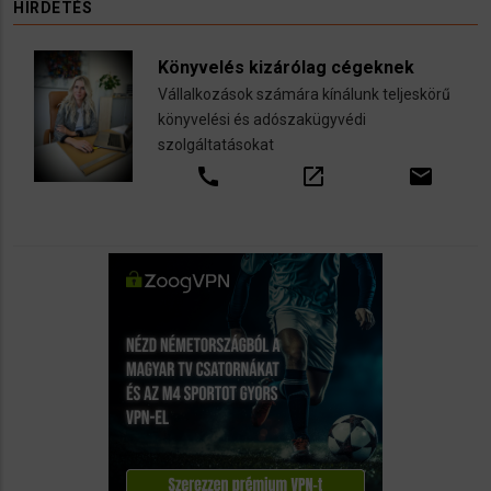
HIRDETÉS
Könyvelés kizárólag cégeknek
Vállalkozások számára kínálunk teljeskörű
könyvelési és adószakügyvédi
szolgáltatásokat
call
open_in_new
email