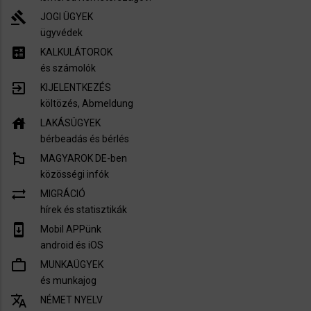
gavel
JOGI ÜGYEK
ügyvédek
calculate
KALKULÁTOROK
és számolók
exit_to_app
KIJELENTKEZÉS
költözés, Abmeldung
house
LAKÁSÜGYEK
bérbeadás és bérlés
emoji_flags
MAGYAROK DE-ben
közösségi infók
sync_alt
MIGRÁCIÓ
hírek és statisztikák
system_update
Mobil APPünk
android és iOS
work_outline
MUNKAÜGYEK
és munkajog
translate
NÉMET NYELV