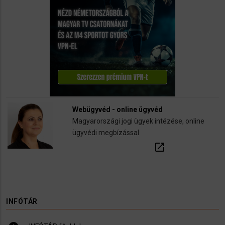
Webügyvéd - online ügyvéd
Magyarországi jogi ügyek intézése, online
ügyvédi megbízással
open_in_new
INFÓTÁR