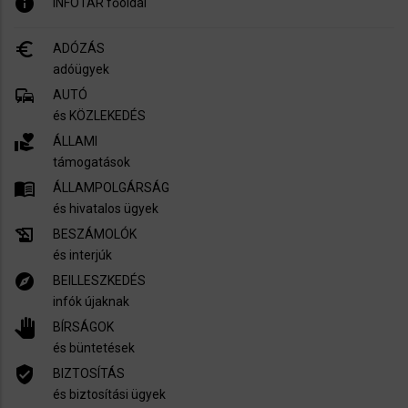
info
INFÓTÁR főoldal
euro_symbol
ADÓZÁS
adóügyek
commute
AUTÓ
és KÖZLEKEDÉS
volunteer_activism
ÁLLAMI
támogatások
menu_book
ÁLLAMPOLGÁRSÁG
és hivatalos ügyek
history_edu
BESZÁMOLÓK
és interjúk
explore
BEILLESZKEDÉS
infók újaknak
pan_tool
BÍRSÁGOK
és büntetések
verified_user
BIZTOSÍTÁS
és biztosítási ügyek