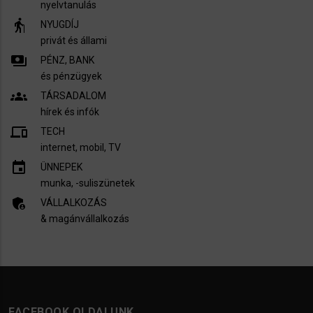
nyelvtanulás
elderly
NYUGDÍJ
privát és állami
payments
PÉNZ, BANK
és pénzügyek
groups
TÁRSADALOM
hírek és infók
devices
TECH
internet, mobil, TV​
insert_invitation
ÜNNEPEK
munka, -suliszünetek
admin_panel_settings
VÁLLALKOZÁS
& magánvállalkozás
FACEBOOK OLDALUNK