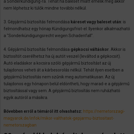
a Sonderkündigung-ra. Tehát ha baleset miatt emelik meg akkor
nem léphetsz ki tülők mindne további nélkül.
3. Gépjármű biztosítás felmondása
káreset vagy baleset után
: is
felmondhatsz egy hónap Kündigungsfrist-el: Ilyenkor alkalmazható
a "Sonderkündigungsrecht wegen Schadenfall".
4. Gépjármű biztosítás felmondása
gépkocsi váltáskor
. Akkor is
biztosítót cserélhetsz ha új autót veszel (leváltod a gépkocsit).
Autó eladáskor a kocsira szóló gépjármű biztosítást az új
tulajdonos veheti át a kárbesorolás nélkül. Tehát ilyen esetben a
gépjármű biztosítás nem szűnik meg automatikusan. Az új
tulajdonos egy hónapon belül eldöntheti, hogy marad-e a gépjármű
biztosítással vagy sem. A gépjármű biztosítás nem ruházható
egyik autóról a másikra.
Bővebben erről a témáról itt olvashatsz:
https://nemetorszagi-
magyarok.de/infok/mikor-valthatok-gepjarmu-biztositast-
nemetorszagban