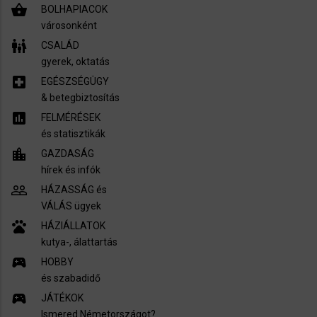
shopping_basket
BOLHAPIACOK
városonként
family_restroom
CSALÁD
gyerek, oktatás
local_hospital
EGÉSZSÉGÜGY
​& betegbiztosítás
assessment
FELMÉRÉSEK
és statisztikák
location_city
GAZDASÁG
hírek és infók
people_outline
HÁZASSÁG és
VÁLÁS ügyek
pets
HÁZIÁLLATOK
kutya-, álattartás
sports_esports
HOBBY
és szabadidő
sports_esports
JÁTÉKOK
Ismered Németországot?