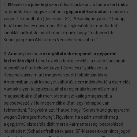
1.
szerződés lejártakor. Jó tudni ezért mik a
Először is a jelenlegi
határidők. hisz leggyakrabban a
gépjármű-biztosítás
mindne év
végén felmondható (december 31). A Kündigungsfrist 1 hónap,
tehát mindne év november 30.-ig legkésőbb felmondhatod
indoklás nélkül, de odaírhatod címnek, hogy "fristgerechte
Kündigung zum Ablauf des Versicherungsjahres".
2. Amennyiben ha
a szolgáltatónk megemeli a gépjármű
biztosítás díját
. Lehet az ok a tarifa emelés, az autó típusának
átsorolása által bekövetkezett ármelés (Typklasse), a
Regionalklasse miatt megemelkedett többletkiadás is.
Amennyiban csak lakhelyet váltottál, nem indokolható a díjemelés.
Vannak olyan települések, ahol a regionális besorolás miatt
magasabbak a díjak mert ott statisztikailag magasabb a
balesetveszély. Ha megemelik a díjat, egy hónapod van
felmondani. Tárgyként azt írhatod, hogy "Sonderkündigungsrecht
wegen Beitragserhöhung". Figyelem: ha azért emelték meg
a gépjármű biztosítás díját mert a kármentességi besorolásod
növekedett (Schadenfreiheitsklasse, SF-Klasse) akkor nincs jogod