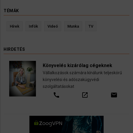
TÉMÁK
Hírek
Infók
Videó
Munka
TV
HIRDETÉS
Könyvelés kizárólag cégeknek
Vállalkozások számára kínálunk teljeskörű
könyvelési és adószakügyvédi
szolgáltatásokat
call
open_in_new
email