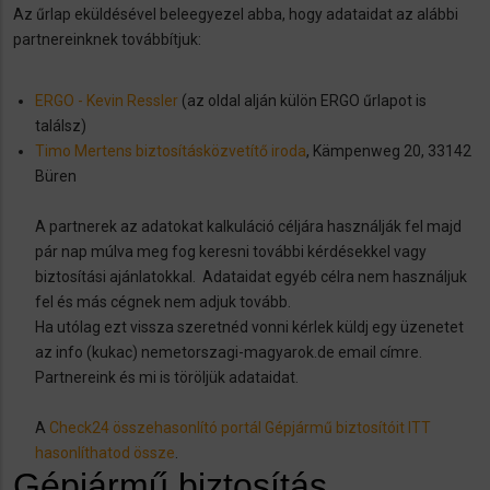
Az űrlap eküldésével beleegyezel abba, hogy adataidat az alábbi
partnereinknek továbbítjuk:
ERGO - Kevin Ressler
(az oldal alján külön ERGO űrlapot is
találsz)
Timo Mertens biztosításközvetítő iroda
, Kämpenweg 20, 33142
Büren
A partnerek az adatokat kalkuláció céljára használják fel majd
pár nap múlva meg fog keresni további kérdésekkel vagy
biztosítási ajánlatokkal. Adataidat egyéb célra nem használjuk
fel és más cégnek nem adjuk tovább.
Ha utólag ezt vissza szeretnéd vonni kérlek küldj egy üzenetet
az info (kukac) nemetorszagi-magyarok.de email címre.
Partnereink és mi is töröljük adataidat.
A
Check24 összehasonlító portál Gépjármű biztosítóit ITT
hasonlíthatod össze
.