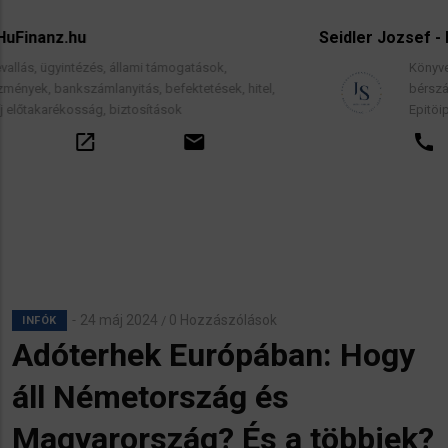
Seidler Jozsef - könyvelő
Könyvelés, adótanácsadás, adóvisszaigeénylés,
l,
bérszámfejtés Németországban, magyarul.
Epitöiparosok Herzlich Willkommen!
call
open_in_new
email
24 máj 2024
0 Hozzászólások
/
INFÓK
Adóterhek Európában: Hogy
áll Németország és
Magyarország? És a többiek?