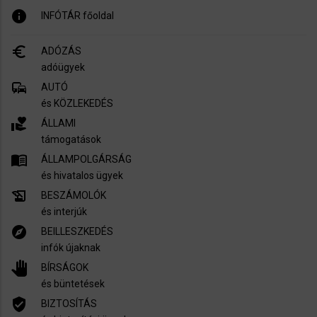
info
INFÓTÁR főoldal
euro_symbol
ADÓZÁS
adóügyek
commute
AUTÓ
és KÖZLEKEDÉS
volunteer_activism
ÁLLAMI
támogatások
menu_book
ÁLLAMPOLGÁRSÁG
és hivatalos ügyek
history_edu
BESZÁMOLÓK
és interjúk
explore
BEILLESZKEDÉS
infók újaknak
pan_tool
BÍRSÁGOK
és büntetések
verified_user
BIZTOSÍTÁS