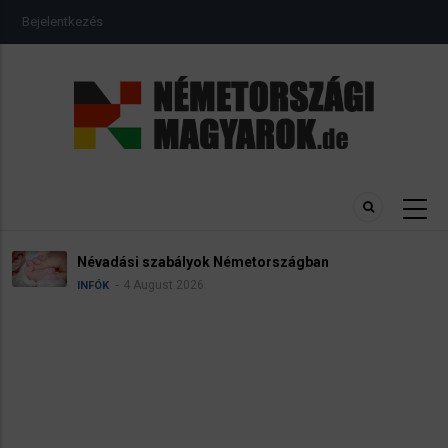
Ugrás
USER
Bejelentkezés
a
ACCOUNT
MENU
tartalomra
Névadási szabályok Németországban
4 August 2026
INFÓK