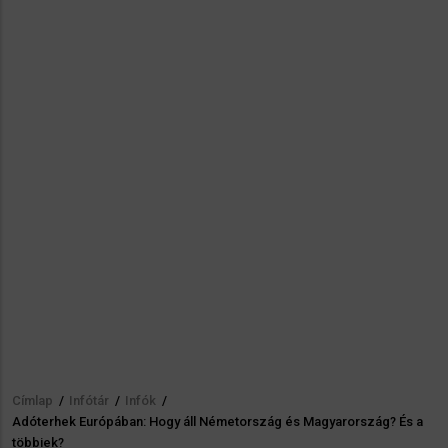
Címlap
/
Infótár
/
Infók
/
Morzsa
Adóterhek Európában: Hogy áll Németország és Magyarország? És a
többiek?