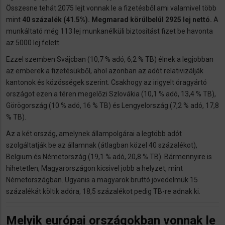
Összesne tehát 2075 lejt vonnak le a fizetésből ami valamivel több
mint
40 százalék (41.5%). Megmarad körülbelül 2925 lej nettó.
A
munkáltató még 113 lej munkanélküli biztosítást fizet be havonta
az 5000 lej felett.
Ezzel szemben Svájcban (10,7 % adó, 6,2 % TB) élnek a legjobban
az emberek a fizetésükből, ahol azonban az adót relativizálják
kantonok és közösségek szerint. Csakhogy az irigyelt óragyártó
országot ezen a téren megelőzi Szlovákia (10,1 % adó, 13,4 % TB),
Görögország (10 % adó, 16 % TB) és Lengyelország (7,2 % adó, 17,8
% TB).
Az a két ország, amelynek állampolgárai a legtöbb adót
szolgáltatják be az államnak (átlagban közel 40 százalékot),
Belgium és Németország (19,1 % adó, 20,8 % TB). Bármennyire is
hihetetlen, Magyarországon kicsivel jobb a helyzet, mint
Németországban. Ugyanis a magyarok bruttó jövedelmük 15
százalékát költik adóra, 18,5 százalékot pedig TB-re adnak ki.
Melyik európai országokban vonnak le