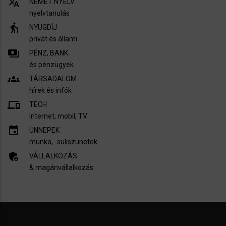
translate
NÉMET NYELV
nyelvtanulás
elderly
NYUGDÍJ
privát és állami
payments
PÉNZ, BANK
és pénzügyek
groups
TÁRSADALOM
hírek és infók
devices
TECH
internet, mobil, TV​
insert_invitation
ÜNNEPEK
munka, -suliszünetek
admin_panel_settings
VÁLLALKOZÁS
& magánvállalkozás