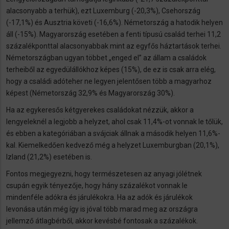
alacsonyabb a terhük), ezt Luxemburg (-20,3%), Csehország
(-17,1%) és Ausztria követi (-16,6%). Németország a hatodik helyen
áll (-15%). Magyarország esetében a fenti típusú család terhei 11,2
százalékponttal alacsonyabbak mint az egyfős háztartások terhei.
Németországban ugyan többet „enged el” az állam a családok
terheiből az egyedülállókhoz képes (15%), de ez is csak arra elég,
hogy a családi adóteher ne legyen jelentősen több a magyarhoz
képest (Németország 32,9% és Magyarország 30%).
Ha az egykeresős kétgyerekes családokat nézzük, akkor a
lengyeleknél a legjobb a helyzet, ahol csak 11,4%-ot vonnak le tőlük,
és ebben a kategóriában a svájciak állnak a második helyen 11,6%-
kal. Kiemelkedően kedvező még a helyzet Luxemburgban (20,1%),
Izland (21,2%) esetében is.
Fontos megjegyezni, hogy természetesen az anyagi jólétnek
csupán egyik tényezője, hogy hány százalékot vonnak le
mindenféle adókra és járulékokra. Ha az adók és járulékok
levonása után még így is jóval több marad meg az országra
jellemző átlagbérből, akkor kevésbé fontosak a százalékok.