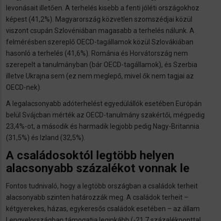
levonásait illetően. A terhelés kisebb a fenti jóléti országokhoz
képest (41,2%). Magyarország közvetlen szomszédjai közül
viszont csupán Szlovéniában magasabb a terhelés nálunk. A
felmérésben szereplő OECD-tagállamok közül Szlovákiában
hasonló a terhelés (41,6%). Románia és Horvátország nem
szerepelt a tanulmányban (bár OECD-tagállamok), és Szerbia
illetve Ukrajna sem (ez nem meglepő, mivel ők nem tagjai az
OECD-nek).
A legalacsonyabb adóterhelést egyedülállók esetében Európán
belül Svájcban mérték az OECD-tanulmány szakértői, mégpedig
23,4%-ot, a második és harmadik legjobb pedig Nagy-Britannia
(31,5%) és Izland (32,5%).
A családosoktól legtöbb helyen
alacsonyabb százalékot vonnak le
Fontos tudnivaló, hogy a legtöbb országban a családok terheit
alacsonyabb szinten határozzák meg. A családok terheit –
kétgyerekes, házas, egykeresős családok esetében – az állam
Lengyelországban támogatja leginkább (-21,7 százalékponttal