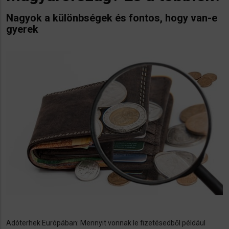
Nagyok a különbségek és fontos, hogy van-e
gyerek
Adóterhek Európában: Mennyit vonnak le fizetésedből például