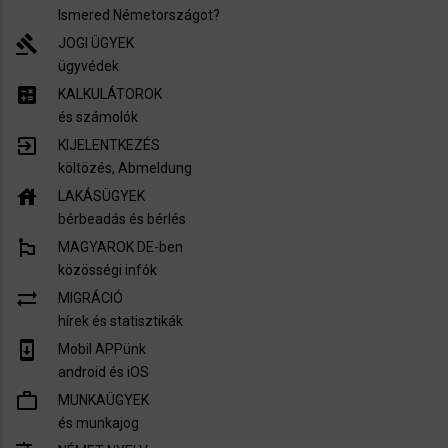
Ismered Németországot?
gavel
JOGI ÜGYEK
ügyvédek
calculate
KALKULÁTOROK
és számolók
exit_to_app
KIJELENTKEZÉS
költözés, Abmeldung
house
LAKÁSÜGYEK
bérbeadás és bérlés
emoji_flags
MAGYAROK DE-ben
közösségi infók
sync_alt
MIGRÁCIÓ
hírek és statisztikák
system_update
Mobil APPünk
android és iOS
work_outline
MUNKAÜGYEK
és munkajog