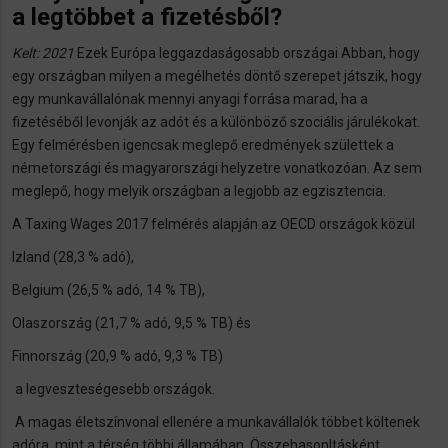
a legtöbbet a fizetésből?
Kelt: 2021
Ezek Európa leggazdaságosabb országai Abban, hogy
egy országban milyen a megélhetés döntő szerepet játszik, hogy
egy munkavállalónak mennyi anyagi forrása marad, ha a
fizetéséből levonják az adót és a különböző szociális járulékokat.
Egy felmérésben igencsak meglepő eredmények születtek a
németországi és magyarországi helyzetre vonatkozóan. Az sem
meglepő, hogy melyik országban a legjobb az egzisztencia.
A Taxing Wages 2017 felmérés alapján az OECD országok közül
Izland (28,3 % adó),
Belgium (26,5 % adó, 14 % TB),
Olaszország (21,7 % adó, 9,5 % TB) és
Finnország (20,9 % adó, 9,3 % TB)
a legveszteségesebb országok.
A magas életszínvonal ellenére a munkavállalók többet költenek
adóra, mint a térség többi államában. Összehasonltásként