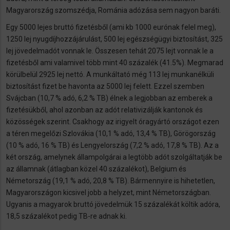
Magyarország szomszédja, Románia adózása sem nagyon baráti.
Egy 5000 lejes bruttó fizetésből (ami kb 1000 eurónak felel meg),
1250 lej nyugdíjhozzájárulást, 500 lej egészségügyi biztosítást, 325
lej jövedelmadót vonnak le. Összesen tehát 2075 lejt vonnak le a
fizetésből ami valamivel több mint 40 százalék (41.5%). Megmarad
körülbelül 2925 lej nettó. A munkáltató még 113 lej munkanélküli
biztosítást fizet be havonta az 5000 lej felett. Ezzel szemben
Svájcban (10,7 % adó, 6,2 % TB) élnek a legjobban az emberek a
fizetésükből, ahol azonban az adót relativizálják kantonok és
közösségek szerint. Csakhogy az irigyelt óragyártó országot ezen
a téren megelőzi Szlovákia (10,1 % adó, 13,4 % TB), Görögország
(10 % adó, 16 % TB) és Lengyelország (7,2 % adó, 17,8 % TB). Az a
két ország, amelynek állampolgárai a legtöbb adót szolgáltatják be
az államnak (átlagban közel 40 százalékot), Belgium és
Németország (19,1 % adó, 20,8 % TB). Bármennyire is hihetetlen,
Magyarországon kicsivel jobb a helyzet, mint Németországban.
Ugyanis a magyarok bruttó jövedelmük 15 százalékát költik adóra,
18,5 százalékot pedig TB-re adnak ki.