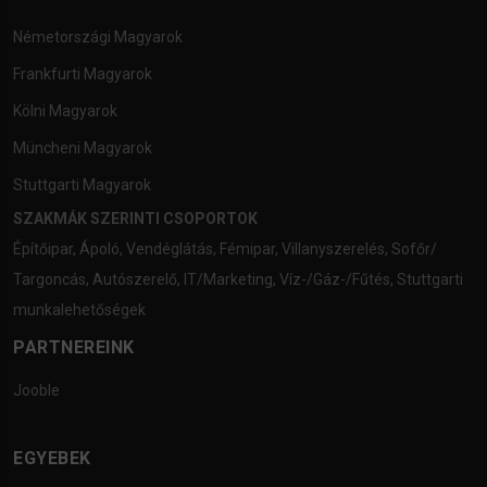
Németországi Magyarok
Frankfurti Magyarok
Kölni Magyarok
Müncheni Magyarok
Stuttgarti Magyarok
SZAKMÁK SZERINTI CSOPORTOK
Építőipar
,
Ápoló
,
Vendéglátás
,
Fémipar
,
Villanyszerelés
,
Sofőr/
Targoncás
,
Autószerelő
,
IT/Marketing
,
Víz-/Gáz-/Fűtés
,
Stuttgarti
munkalehetőségek
PARTNEREINK
Jooble
EGYEBEK