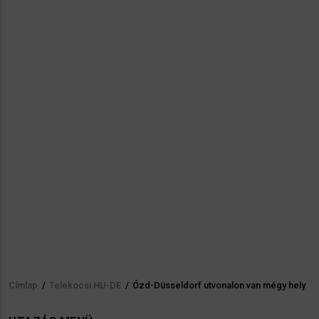
Címlap
/
Telekocsi HU-DE
/
Ózd-Düsseldorf utvonalon van mégy hely
Morzsa