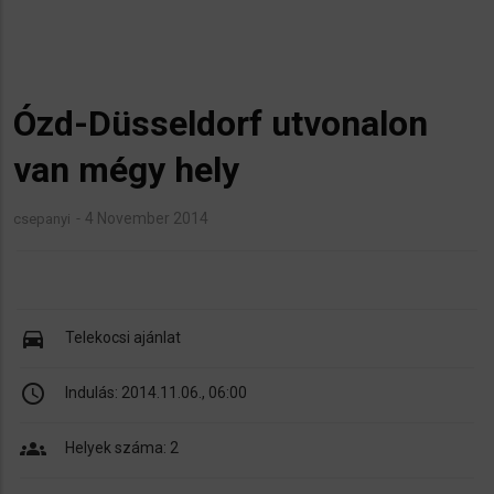
Ózd-Düsseldorf utvonalon
van mégy hely
4 November 2014
csepanyi
directions_car
Telekocsi ajánlat
schedule
Indulás:
2014.11.06., 06:00
groups
Helyek száma: 2