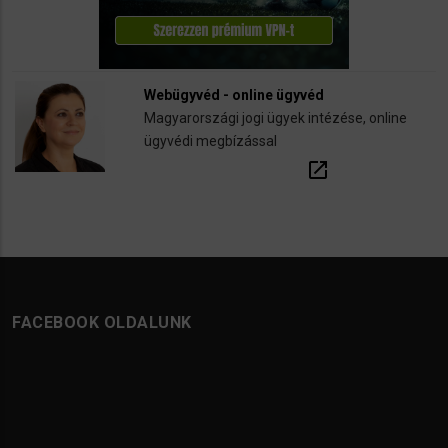
Webügyvéd - online ügyvéd
Magyarországi jogi ügyek intézése, online
ügyvédi megbízással
open_in_new
FACEBOOK OLDALUNK