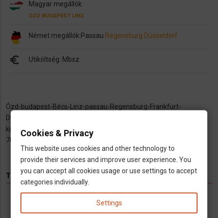
Magyar megállók:
ÓZD
BUDAPEST
LINZ
Német megállók:
Passau
Regensburg
Düsseldorf
euro
Utiköltség: Mbsz.
Ózd-budapest-Bécs-Linz-passau-Regensburg-Frankfurt-
Düsseldorf,
kitérő lehetséges,másnap jövök visszafelé,
Cookies & Privacy
702223879,
munka66666@gmail.com
This website uses cookies and other technology to
provide their services and improve user experience. You
you can accept all cookies usage or use settings to accept
TÉMÁK
categories individually.
Hírek
Infók
Videó
Munka
TV
Settings