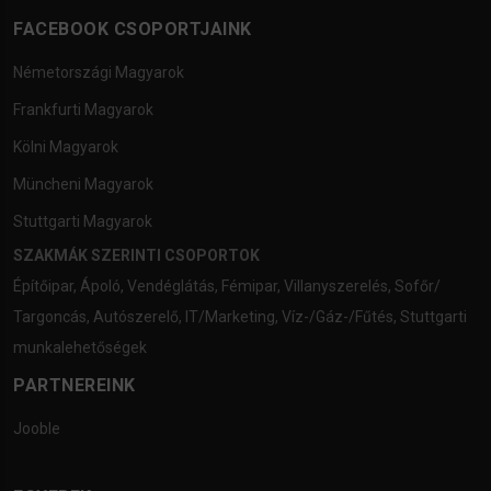
FACEBOOK CSOPORTJAINK
Németországi Magyarok
Frankfurti Magyarok
Kölni Magyarok
Müncheni Magyarok
Stuttgarti Magyarok
SZAKMÁK SZERINTI CSOPORTOK
Építőipar
,
Ápoló
,
Vendéglátás
,
Fémipar
,
Villanyszerelés
,
Sofőr/
Targoncás
,
Autószerelő
,
IT/Marketing
,
Víz-/Gáz-/Fűtés
,
Stuttgarti
munkalehetőségek
PARTNEREINK
Jooble