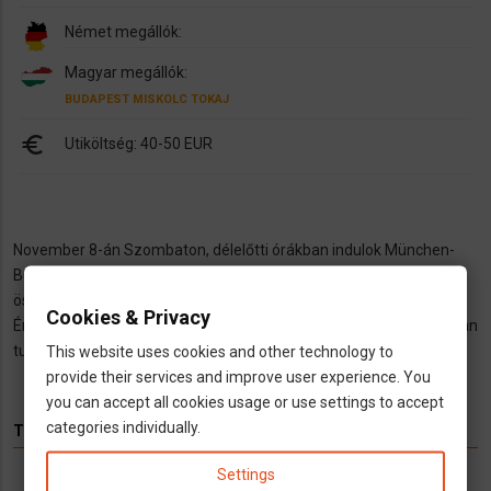
Német megállók:
Magyar megállók:
BUDAPEST
MISKOLC
TOKAJ
euro
Utiköltség: 40-50 EUR
November 8-án Szombaton, délelőtti órákban indulok München-
Budapest- Miskolc-Tokaj útvonalon, 1 fő jelentkezést várom,
összesen 3-an utaznánk !
Cookies & Privacy
Érdeklődni itt üzenetben, érdeklődőknek mobilszámomat privátban
tudom majd később megadni.
This website uses cookies and other technology to
provide their services and improve user experience. You
you can accept all cookies usage or use settings to accept
categories individually.
TÉMÁK
Settings
Hírek
Infók
Videó
Munka
TV