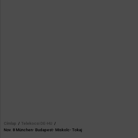
Címlap
/
Telekocsi DE-HU
/
Morzsa
Nov. 8 München- Budapest- Miskolc- Tokaj