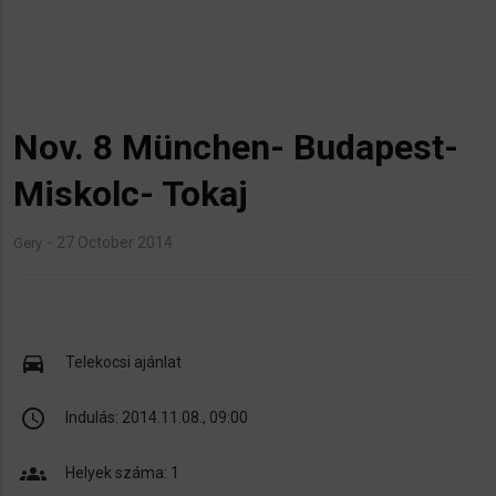
Nov. 8 München- Budapest-
Miskolc- Tokaj
27 October 2014
Gery
directions_car
Telekocsi ajánlat
schedule
Indulás:
2014.11.08., 09:00
groups
Helyek száma: 1