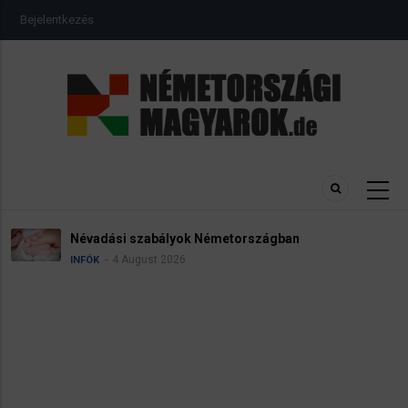
Ugrás
USER
Bejelentkezés
a
ACCOUNT
MENU
tartalomra
Névadási szabályok Németországban
4 August 2026
INFÓK