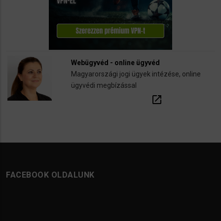
Webügyvéd - online ügyvéd
Magyarországi jogi ügyek intézése, online
ügyvédi megbízással
open_in_new
FACEBOOK OLDALUNK