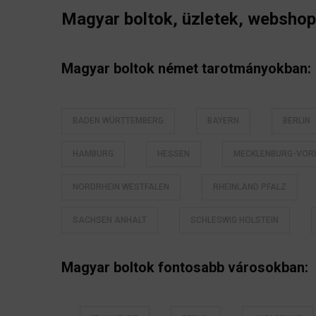
Magyar boltok, üzletek, websh
Magyar boltok német tarotmányokban:
BADEN WÜRTTEMBERG
BAYERN
BERLIN
HAMBURG
HESSEN
MECKLENBURG-VO
NORDRHEIN WESTFALEN
RHEINLAND PFALZ
SACHSEN ANHALT
SCHLESWIG HOLSTEIN
Magyar boltok fontosabb városokban: