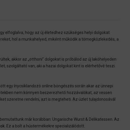
agy elfoglalva, hogy az új életedhez szükséges helyi dolgokat
gyereket, hol a munkahelyed, miként működik a tömegközlekedés, a
ltek, akkor az „otthoni” dolgokat is próbálod az új lakóhelyeden
 szolgáltató van, aki a hazai dolgokat kint is elérhetővé teszi.
zött egy ínycsiklandozó online böngészés során akar az ünnepi
etekben nem könnyen beszerezhető hozzávalókat, az vessen
eket szeretne rendelni, azt is megteheti. Az üzlet tulajdonosávál
is bemutattunk már korábban: Ungarische Wurst & Delikatessen. Az
tok
. Ez a bolt a hústermékekre specializálódott.