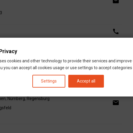
email
43
call
open_in_new
,
Frankfurt am Main
,
Köln
,
Berlin
Privacy
email
ses cookies and other technology to provide their services and improve
u you can accept all cookies usage or use settings to accept categories i
call
Settings
Accept all
open_in_new
hen
,
Nürnberg
,
Regensburg
email
gsfeld