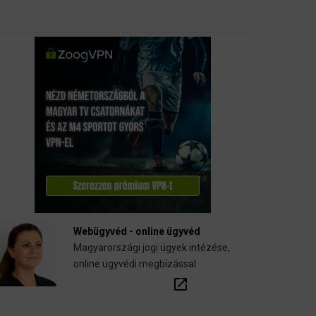
Webügyvéd - online ügyvéd
Magyarországi jogi ügyek intézése,
online ügyvédi megbízással
open_in_new