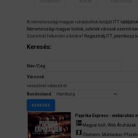
FRANKFURT
BERLIN
KARLSRUHE
A németországi magyar ruhásboltok listáját
ITT találjáto
Németországi magyar boltok, üzletek városok szerinti ke
Szeretnél felkerülni a listára?
Regisztrálj ITT
,
jelentkezz b
Keresés:
Név /Cég
Városok
vesszővel válaszd el
Bundesland
Paprika Express - webáruház 
dns
Magyar bolt
,
Web Áruházak
map
Ötisheim
,
Mühlacker
,
Pforzh