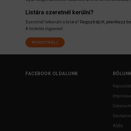
Listára szeretnél kerülni?
Szeretnél felkerülni a listára?
Regisztrálj itt
,
jelentkezz be 
A hirdetés ingyenes!
REGISZTRÁLJ
FACEBOOK OLDALUNK
RÓLUN
Kapcsolat
Impress
Datensch
Disclaime
AGBs