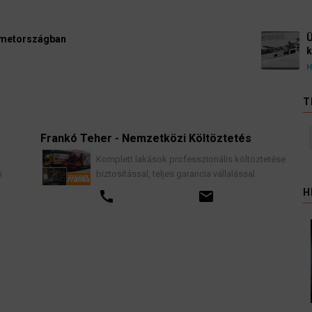
Ügyvédek, bírák és üg
kellene vizsgálnia egy 
3 August 2026
HÍREK
T
Frankó Teher - Nemzetközi Költöztetés
K
Komplett lakások professzionális költöztetése
biztosítással, teljes garancia vállalással.
H
call
email