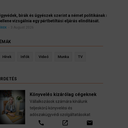
yészek szerint a német politikának mielőbb meg
pártbetiltási eljárás elindítását.
ÉMÁK
evin Ressler biztosítási szakértő
Langó S
Hírek
Infók
Videó
Munka
TV
Gépjármű-, jogvédelmi-, felelősség-, baleset-,
nyugdíj-, fogászati biztosítások.
IRDETÉS
call
open_in_new
email
Könyvelés kizárólag cégeknek
Vállalkozások számára kínálunk
teljeskörű könyvelési és
adószakügyvédi szolgáltatásokat
call
open_in_new
email