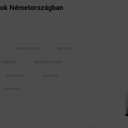
opok Németországban
BRANDENBURG
BREMEN
RPOMMERN
NIEDERSACHSEN
SAARLAND
SACHSEN
THÜRINGEN