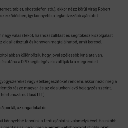
rnet, tablet, okostelefon stb.), akkor nézz körül Virág Róbert
n szerződésben, így könnyebb a legkedvezőbb ajánlatot
 nagy választékot, házhozszállítást és segítőkész kiszolgálást
Az oldal letisztult és könnyen megtalálhatod, amit keresel.
tótól abban különbözik, hogy jóval szélesebb kínálata van.
és utána a DPD segítségével szállítják ki a megrendelt
ógyszereket vagy ételkiegészítőket rendelni, akkor nézd meg a
elentős része magyar, és az oldalunkon levő bejegyzés szerint,
 telefonszámot lásd
ITT
).
 portál, az ungarlokal.de
.
sit könnyebbé tennünk a fenti ajánlatok valamelyikével. Ha inkább
 is megtalálsz, nézd meg a
német webshopokról írt cikkünket
.