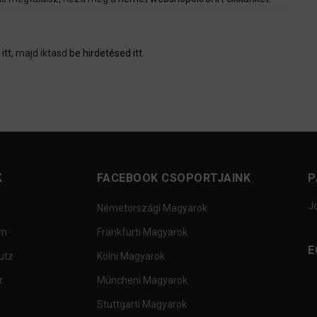
itt
, majd iktasd
be hirdetésed itt
.
K
FACEBOOK CSOPORTJAINK
P
J
Németországi Magyarok
um
Frankfurti Magyarok
E
utz
Kölni Magyarok
r
Müncheni Magyarok
Stuttgarti Magyarok