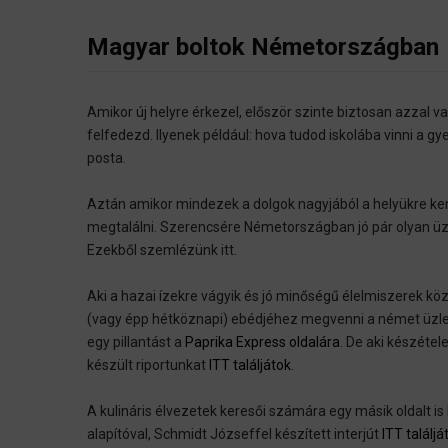
Magyar boltok Németországban
Amikor új helyre érkezel, először szinte biztosan azzal v
felfedezd. Ilyenek például: hova tudod iskolába vinni a 
posta.
Aztán amikor mindezek a dolgok nagyjából a helyükre kerü
megtalálni. Szerencsére Németországban jó pár olyan üzlet,
Ezekből szemlézünk itt.
Aki a hazai ízekre vágyik és jó minőségű élelmiszerek kö
(vagy épp hétköznapi) ebédjéhez megvenni a német üzl
egy pillantást a
Paprika Express oldalára
. De aki készétel
készült riportunkat
ITT találjátok
.
A kulináris élvezetek keresői számára egy másik oldalt 
alapítóval, Schmidt Józseffel készített interjút
ITT találjá