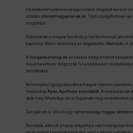
Ha telekommunikációval kapcsolatos dolgokat keresel (inte
oldalán:
intenetmagyaroknak.de
. Több szolgáltatóval va
megtalálni.
Hiányzanak a magyar borok és jó forrást keresel, ahonnan
kaphatsz. Akkor nézd meg az
Ungarischer Weinclub
-ot. 
A
Hungarikumshop.de
az összes eddig említett szolgálta
Havonta kétszer dolgozzák fel a beérkezett rendeléseket 
termékeket.
Amennyiben gyógyulásodhoz magyar nyelven szeretnél gy
freilassingi
Alpen Apotheke weboldalát
. A munkatársak j
akár még WhatsApp-on is fogadnak meg rendeléseket (a
Szingliknek is létezik egy
németországi magyar társkereső
Reméljük, sikerült a hazai dolgokhoz való hozzájutást kic
olyan dolgot szeretnél vásárolni, amit a német boltokban