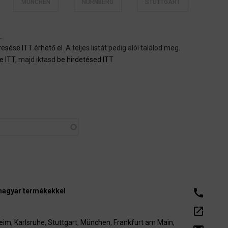
MÜNCHEN
NÜRNBERG
STUTTGART
k
.
resése ITT érhető el
. A teljes listát pedig alól találod meg.
e ITT
, majd iktasd
be hirdetésed ITT
magyar termékekkel
call
open_in_new
eim
,
Karlsruhe
,
Stuttgart
,
München
,
Frankfurt am Main
,