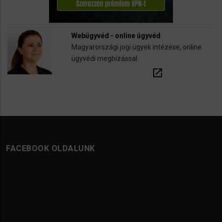
Webügyvéd - online ügyvéd
Magyarországi jogi ügyek intézése, online
ügyvédi megbízással
open_in_new
FACEBOOK OLDALUNK