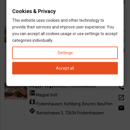
email
directions
Hechingen
Cookies & Privacy
This website uses cookies and other technology to
provide their services and improve user experience. You
„A Kisbolt", magyar üzlet Rothenburg ob der
call
you can accept all cookies usage or use settings to accept
Tauber-ban
open_in_new
categories individually.
dns
Magyar bolt
email
map
Settings
Rothenburg ob der Tauber
directions
Paradeisgasse. 5, 91541 Rothenburg ob
Accept all
der Tauber, Germany
Magyar vegyesbolt, Frickenhausen
call
dns
Magyar bolt
open_in_new
map
Frickenhausen
,
Kohlberg
,
Beuren
,
Neuffen
email
directions
Benzstrasse 3, 72636 Frickenhausen