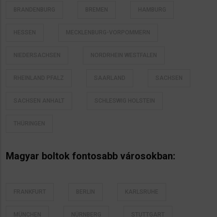
BRANDENBURG
BREMEN
HAMBURG
HESSEN
MECKLENBURG-VORPOMMERN
NIEDERSACHSEN
NORDRHEIN WESTFALEN
RHEINLAND PFALZ
SAARLAND
SACHSEN
SACHSEN ANHALT
SCHLESWIG HOLSTEIN
THÜRINGEN
Magyar boltok fontosabb városokban:
FRANKFURT
BERLIN
KARLSRUHE
MÜNCHEN
NÜRNBERG
STUTTGART