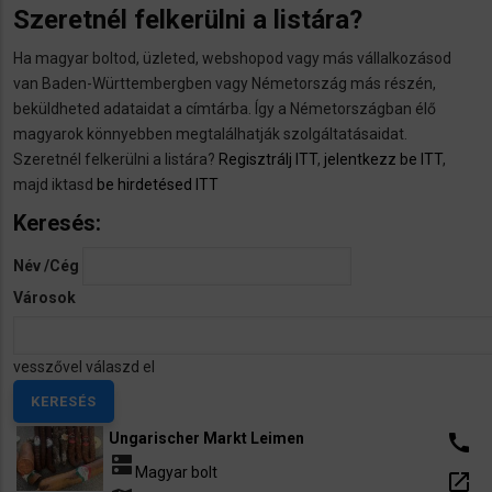
Szeretnél felkerülni a listára?
Ha magyar boltod, üzleted, webshopod vagy más vállalkozásod
van Baden-Württembergben vagy Németország más részén,
beküldheted adataidat a címtárba. Így a Németországban élő
magyarok könnyebben megtalálhatják szolgáltatásaidat.
Szeretnél felkerülni a listára?
Regisztrálj ITT
,
jelentkezz be ITT
,
majd iktasd
be hirdetésed ITT
Keresés:
Név /Cég
Városok
vesszővel válaszd el
Ungarischer Markt Leimen
call
dns
Magyar bolt
open_in_new