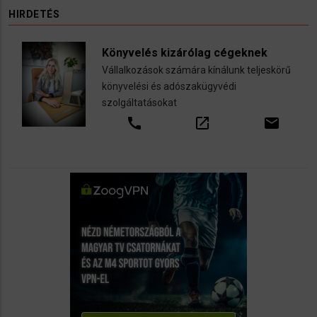
HIRDETÉS
Könyvelés kizárólag cégeknek
Vállalkozások számára kínálunk teljeskörű
könyvelési és adószakügyvédi
szolgáltatásokat
call
open_in_new
email