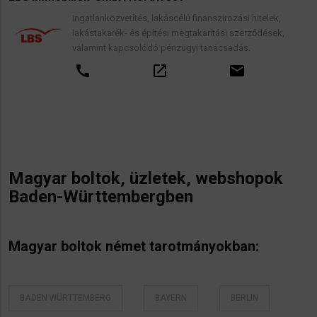
Ingatlanközvetítés, lakáscélú finanszírozási hitelek,
lakástakarék- és építési megtakarítási szerződések,
valamint kapcsolódó pénzügyi tanácsadás.
call
open_in_new
email
Magyar boltok, üzletek, webshopok
Baden-Württembergben
Magyar boltok német tarotmányokban:
BADEN WÜRTTEMBERG
BAYERN
BERLIN