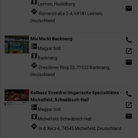
map
Leimen
,
Heidelberg
email
directions
Römerstraße 2-4, 69181 Leimen,
Deutschland
Mix Markt Backnang
call
dns
Magyar bolt
open_in_new
map
Backnang
email
directions
Dresdener Ring 23, 71522 Backnang,
Deutschland
Kolbasz Szendrei Ungarische Spezialitäten -
call
Michelfeld, Schwäbisch-Hall
open_in_new
dns
Magyar bolt
email
map
Michelfeld
,
Schwäbisch Hall
directions
In d. Kerz 4, 74545 Michelfeld, Deutschland