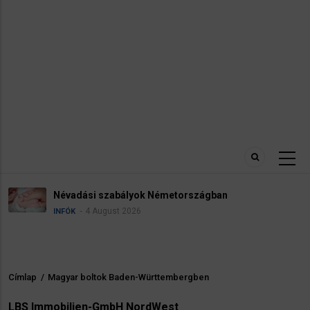
Névadási szabályok Németországban
4 August 2026
INFÓK
Címlap
/
Magyar boltok Baden-Württembergben
Morzsa
LBS Immobilien-GmbH NordWest