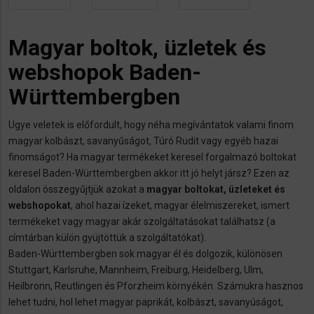
Magyar boltok, üzletek és
webshopok Baden-
Württembergben
Ugye veletek is előfordult, hogy néha megívántatok valami finom
magyar kolbászt, savanyűságot, Túró Rudit vagy egyéb hazai
finomságot? Ha magyar termékeket keresel forgalmazó boltokat
keresel Baden-Württembergben akkor itt jó helyt jársz? Ezen az
oldalon összegyűjtjük azokat a
magyar boltokat, üzleteket és
webshopokat
, ahol hazai ízeket, magyar élelmiszereket, ismert
termékeket vagy magyar akár szolgáltatásokat találhatsz (a
címtárban külön gyüjtöttük a szolgáltatókat).
Baden-Württembergben sok magyar él és dolgozik, különösen
Stuttgart, Karlsruhe, Mannheim, Freiburg, Heidelberg, Ulm,
Heilbronn, Reutlingen és Pforzheim környékén. Számukra hasznos
lehet tudni, hol lehet magyar paprikát, kolbászt, savanyúságot,