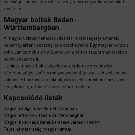
édességet, ünnepi termékeket vagy más magyar finomságokat
vásárolni.
Magyar boltok Baden-
Württembergben
A magyar üzletek nemcsak vásárlási lehetőséget jelentenek,
hanem gyakran közösségi találkozóhelyek is. Egy magyar boltban
sok olyan termék elérhető, amelyet a német szupermarketekben
nehéz beszerezni.
Ha nincs magyar bolt a közeledben, érdemes megnézni a
Németországba szállító magyar webáruházakat is. A webshopok
különösen hasznosak azoknak, akik kisebb városban élnek, vagy
kényelmesen, otthonról szeretnének rendelni.
Kapcsolódó listák
Magyar szolgáltatók Németországban
Magyar éttermek Baden-Württembergban
Magyar boltok és üzletek keresése városok szerint
Teljes németországi magyar címtár