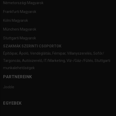
Németországi Magyarok
Frankfurti Magyarok
Kölni Magyarok
Müncheni Magyarok
Stuttgarti Magyarok
SZAKMÁK SZERINTI CSOPORTOK
Építőipar
,
Ápoló
,
Vendéglátás
,
Fémipar
,
Villanyszerelés
,
Sofőr/
Targoncás
,
Autószerelő
,
IT/Marketing
,
Víz-/Gáz-/Fűtés
,
Stuttgarti
munkalehetőségek
PARTNEREINK
Jooble
EGYEBEK