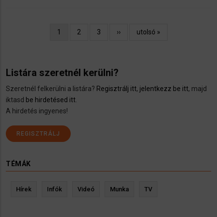
Oldalszámozás
Jelenlegi
1
Oldal
2
Oldal
3
Következő
››
Utolsó
utolsó »
oldal
oldal
oldal
Listára szeretnél kerülni?
Szeretnél felkerülni a listára?
Regisztrálj itt
,
jelentkezz be itt
, majd
iktasd
be hirdetésed itt
.
A hirdetés ingyenes!
REGISZTRÁLJ
TÉMÁK
Hírek
Infók
Videó
Munka
TV