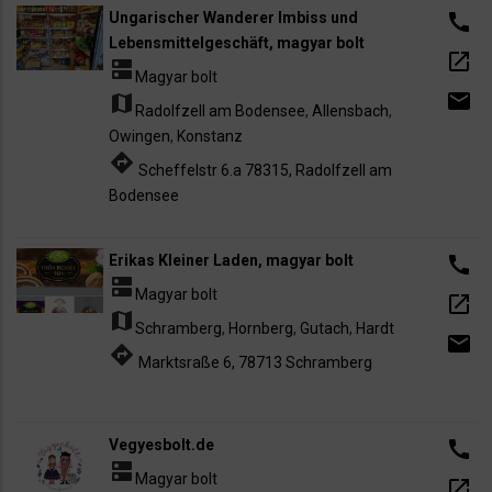
Ungarischer Wanderer Imbiss und
call
Lebensmittelgeschäft, magyar bolt
open_in_new
dns
Magyar bolt
email
map
Radolfzell am Bodensee
,
Allensbach
,
Owingen
,
Konstanz
directions
Scheffelstr 6.a 78315, Radolfzell am
Bodensee
Erikas Kleiner Laden, magyar bolt
call
dns
Magyar bolt
open_in_new
map
Schramberg
,
Hornberg
,
Gutach
,
Hardt
email
directions
Marktsraße 6, 78713 Schramberg
Vegyesbolt.de
call
dns
Magyar bolt
open_in_new