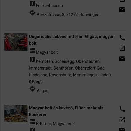
map
Frickenhausen
email
directions
Benzstrasse, 3, 71272, Renningen
Ungarische Lebensmittel im Allgäu, magyar
call
bolt
open_in_new
dns
Magyar bolt
email
map
Kempten
,
Scheidegg
,
Oberstaufen
,
Immenstadt
,
Sonthofen
,
Oberstdorf
,
Bad
Hindelang
,
Ravensburg
,
Memmingen
,
Lindau
,
Kißlegg
directions
Allgäu
Magyar bolt és kavézó, ElBen mehr als
call
Bäckerei
open_in_new
dns
Étterem
,
Magyar bolt
email
map