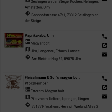
Geislingen an der Steige
,
Kuchen
,
Nellingen
,
Amstetten
,
Ulm
directions
Bahnhofstrasse 47/1, 73312 Geislingen an
der Steige
Paprika-abc, Ulm
call
dns
Magyar bolt
open_in_new
map
Ulm
,
Langenau
,
Erbach
,
Lonsee
email
directions
Am Bleicher Hag 54, 89075 Ulm
Fleischmann & Son‘s magyar bolt
call
Pforzheimban
open_in_new
dns
Étterem
,
Magyar bolt
email
map
Pforzheim
,
Keltern
,
Ispringen
,
Illingen
directions
75177 Pforzheim, Heinrich Wieland Allee 2