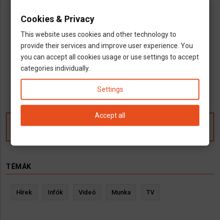
dns
Magyar bolt
Web Áruházak
Cookies & Privacy
outlined_flag
Baden-Württemberg
Bayern
Berlin
Brandenburg
Bremen
This website uses cookies and other technology to
Hamburg
Hessen
Mecklenburg-Vorpommern
Niedersachsen
provide their services and improve user experience. You
Nordrhein-Westfalen
Rheinland-Pfalz
Saarland
Sachsen
you can accept all cookies usage or use settings to accept
Sachsen-Anhalt
Schleswig-Holstein
Thüringen
categories individually.
Settings
Accept all
Kommentek
TÉMÁK
Hírek
Infók
Videó
Munka
TV