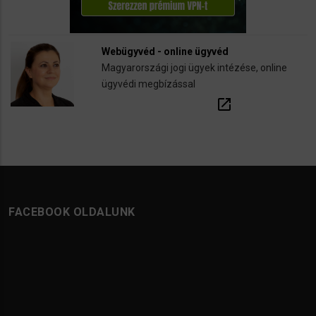
Webügyvéd - online ügyvéd
Magyarországi jogi ügyek intézése, online
ügyvédi megbízással
open_in_new
FACEBOOK OLDALUNK