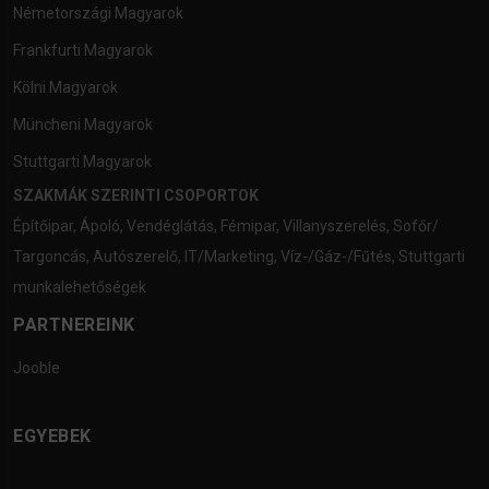
Németországi Magyarok
Frankfurti Magyarok
Kölni Magyarok
Müncheni Magyarok
Stuttgarti Magyarok
SZAKMÁK SZERINTI CSOPORTOK
Építőipar
,
Ápoló
,
Vendéglátás
,
Fémipar
,
Villanyszerelés
,
Sofőr/
Targoncás
,
Autószerelő
,
IT/Marketing
,
Víz-/Gáz-/Fűtés
,
Stuttgarti
munkalehetőségek
PARTNEREINK
Jooble
EGYEBEK