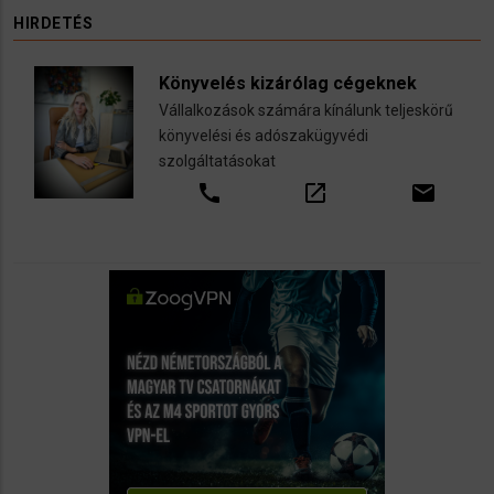
HIRDETÉS
Könyvelés kizárólag cégeknek
Vállalkozások számára kínálunk teljeskörű
könyvelési és adószakügyvédi
szolgáltatásokat
call
open_in_new
email