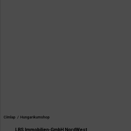
Címlap
/
Hungarikumshop
Morzsa
LBS Immobilien-GmbH NordWest