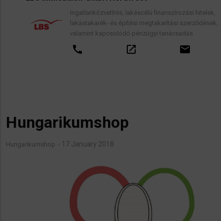
Ingatlanközvetítés, lakáscélú finanszírozási hitelek,
lakástakarék- és építési megtakarítási szerződések,
valamint kapcsolódó pénzügyi tanácsadás.
call
open_in_new
email
Hungarikumshop
17 January 2018
Hungarikumshop