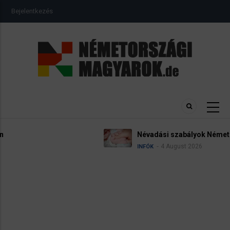
Ugrás
USER
Bejelentkezés
a
ACCOUNT
MENU
tartalomra
Névadási szabályok Németországban
4 August 2026
INFÓK