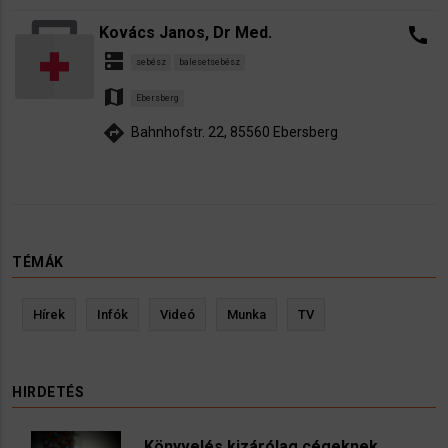
Kovács Janos, Dr Med.
call
dns
sebész
balesetsebész
map
Ebersberg
directions
Bahnhofstr. 22, 85560 Ebersberg
TÉMÁK
Hírek
Infók
Videó
Munka
TV
HIRDETÉS
Könyvelés kizárólag cégeknek