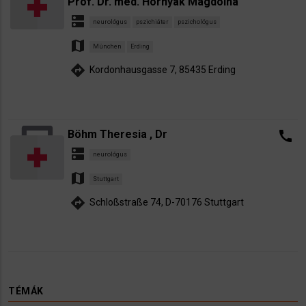
Prof. Dr. med. Hornyak Magdolna
dns
neurológus
pszichiáter
pszichológus
map
München
Erding
directions
Kordonhausgasse 7, 85435 Erding
Böhm Theresia , Dr
call
dns
neurológus
map
Stuttgart
directions
Schloßstraße 74, D-70176 Stuttgart
TÉMÁK