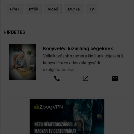
Hírek
Infók
Videó
Munka
TV
HIRDETÉS
Könyvelés kizárólag cégeknek
Vállalkozások számára kínálunk teljeskörű
könyvelési és adószakügyvédi
szolgáltatásokat
call
open_in_new
email