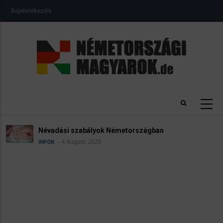
Ugrás
USER
Bejelentkezés
a
ACCOUNT
MENU
tartalomra
Névadási szabályok Németországban
4 August 2026
INFÓK