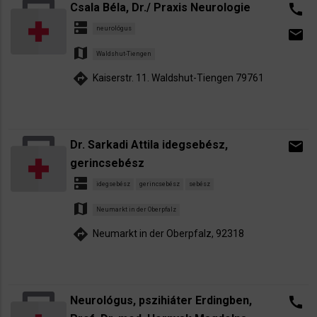
Csala Béla, Dr./ Praxis Neurologie
call
dns
neurológus
email
map
Waldshut-Tiengen
directions
Kaiserstr. 11. Waldshut-Tiengen 79761
Dr. Sarkadi Attila idegsebész,
email
gerincsebész
dns
idegsebész
gerincsebész
sebész
map
Neumarkt in der Oberpfalz
directions
Neumarkt in der Oberpfalz, 92318
Neurológus, pszihiáter Erdingben,
call