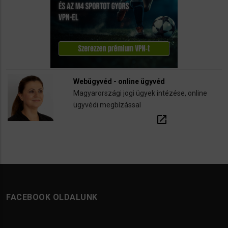
Webügyvéd - online ügyvéd
Magyarországi jogi ügyek intézése, online
ügyvédi megbízással
open_in_new
FACEBOOK OLDALUNK