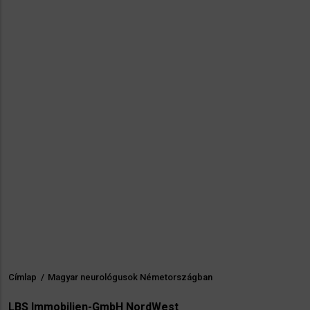
Címlap
/
Magyar neurológusok Németországban
Morzsa
LBS Immobilien-GmbH NordWest