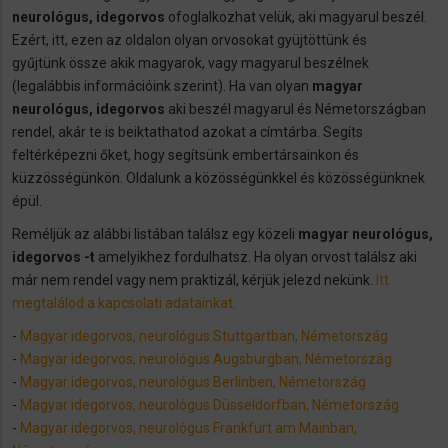
neurológus, idegorvos
ofoglalkozhat velük, aki magyarul beszél.
Ezért, itt, ezen az oldalon olyan orvosokat gyüjtöttünk és
gyűjtünk össze akik magyarok, vagy magyarul beszélnek
(legalábbis információink szerint). Ha van olyan
magyar
neurológus, idegorvos
aki beszél magyarul és Németországban
rendel, akár te is beiktathatod azokat a címtárba. Segíts
feltérképezni őket, hogy segítsünk embertársainkon és
küzzösségünkön. Oldalunk a közösségünkkel és közösségünknek
épül.
Reméljük az alábbi listában találsz egy közeli
magyar neurológus,
idegorvos -t
amelyikhez fordulhatsz. Ha olyan orvost találsz aki
már nem rendel vagy nem praktizál, kérjük jelezd nekünk.
Itt
megtalálod a kapcsolati adatainkat.
-
Magyar idegorvos, neurológus Stuttgartban, Németország
-
Magyar idegorvos, neurológus Augsburgban, Németország
-
Magyar idegorvos, neurológus Berlinben, Németország
-
Magyar idegorvos, neurológus Düsseldorfban, Németország
-
Magyar idegorvos, neurológus Frankfurt am Mainban,