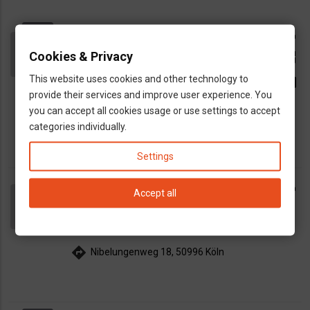
Dr. Madarassy Gábor idegsebész,
call
gerincsebész
Cookies & Privacy
open_in_new
dns
gerincsebész
idegsebész
sebész
This website uses cookies and other technology to
email
map
provide their services and improve user experience. You
Bad Aibling
München
Rosenheim
Bruckmühl
you can accept all cookies usage or use settings to accept
directions
Kolbermoorer Str. 72, Bad AIbling
categories individually.
Settings
Dr. med. Peter Tethi, Köln
call
Accept all
dns
neurológus
map
Köln
Leverkusen
Langenfeld
Hurth
directions
Nibelungenweg 18, 50996 Köln