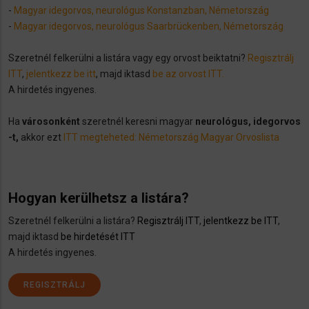
-
Magyar idegorvos, neurológus Konstanzban, Németország
-
Magyar idegorvos, neurológus Saarbrückenben, Németország
Szeretnél felkerülni a listára vagy egy orvost beiktatni?
Regisztrálj
ITT
,
jelentkezz be itt
, majd iktasd
be az orvost ITT.
A hirdetés ingyenes.
Ha
városonként
szeretnél keresni magyar
neurológus, idegorvos
-t,
akkor ezt
ITT megteheted: Németország Magyar Orvoslista
Hogyan kerülhetsz a listára?
Szeretnél felkerülni a listára?
Regisztrálj ITT
,
jelentkezz be ITT
,
majd iktasd
be hirdetését ITT
A hirdetés ingyenes.
REGISZTRÁLJ