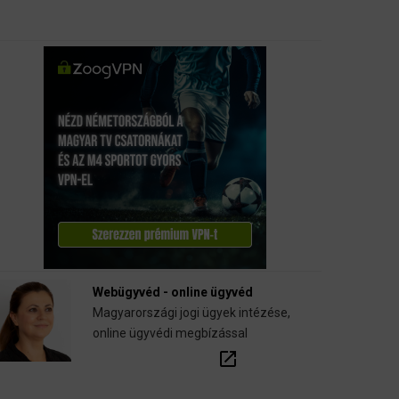
Webügyvéd - online ügyvéd
Magyarországi jogi ügyek intézése,
online ügyvédi megbízással
open_in_new