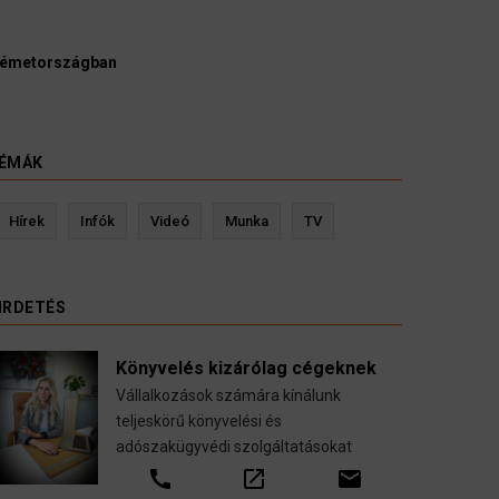
Ügyvédek, bírák és ügyészek szerint a német politikának mielőbb 
kellene vizsgálnia egy pártbetiltási eljárás elindítását.
3 August 2026
HÍREK
ÉMÁK
Kevin Ressler biztosítási szakértő
Lang
Hírek
Infók
Videó
Munka
TV
Gépjármű-, jogvédelmi-, felelősség-, baleset-,
nyugdíj-, fogászati biztosítások.
IRDETÉS
call
open_in_new
email
Könyvelés kizárólag cégeknek
Vállalkozások számára kínálunk
teljeskörű könyvelési és
adószakügyvédi szolgáltatásokat
call
open_in_new
email