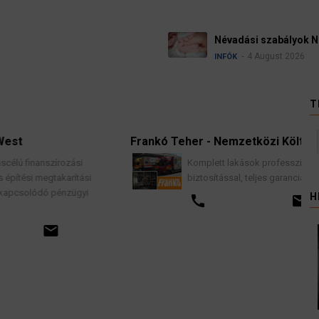
Németországban
T
Frankó Teher - Nemzetközi Költöztetés
Komplett lakások professzionális költöztetése
si
biztosítással, teljes garancia vállalással.
i
H
call
email