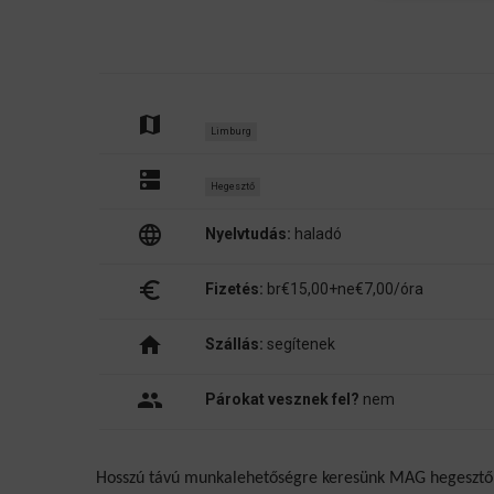
map
Limburg
dns
Hegesztő
language
Nyelvtudás:
haladó
euro_symbol
Fizetés:
br€15,00+ne€7,00/óra
home
Szállás:
segítenek
people
Párokat vesznek fel?
nem
Hosszú távú munkalehetőségre keresünk MAG hegesztő 