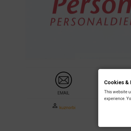
Cookies & 
This website u
EMAIL
experience. Yo
perm_identity
kuznorbi