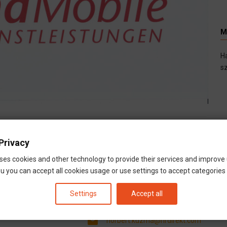
M
H
sz
Privacy
ses cookies and other technology to provide their services and improve
HÍVÁS
MOBIL
u you can accept all cookies usage or use settings to accept categories i
phone_android
+36703818397
Settings
Accept all
call
+36703818397
email
norbert.kuzma@hrdirekt.com