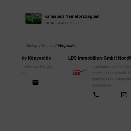
Névadási szabályok 
4 August 2026
INFÓK
Címlap
/
Munka
/
Hegesztő
Morzsa
nyvelés
LBS Immobilien-GmbH NordWest
velés, jogi
Ingatlanközvetítés, lakáscélú finanszírozási
hitelek, lakástakarék- és építési megtakarítá
szerződések, valamint kapcsolódó pénzügy
ail
tanácsadás.
call
open_in_new
email