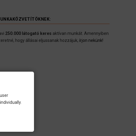
UNKAKÖZVETÍTÖKNEK:
avi
250.000 látogató keres
aktívan munkát. Amennyiben
eretné, hogy állásai eljussanak hozzájuk,
írjon nekünk!
 user
ndividually.