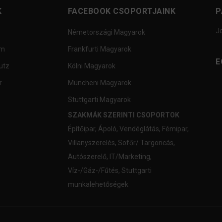
K
FACEBOOK CSOPORTJAINK
P
J
Németországi Magyarok
um
Frankfurti Magyarok
E
utz
Kölni Magyarok
r
Müncheni Magyarok
Stuttgarti Magyarok
SZAKMÁK SZERINTI CSOPORTOK
Építőipar
,
Ápoló
,
Vendéglátás
,
Fémipar
,
Villanyszerelés
,
Sofőr/ Targoncás
,
Autószerelő
,
IT/Marketing
,
Víz-/Gáz-/Fűtés
,
Stuttgarti
munkalehetőségek