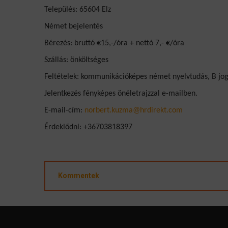
Település: 65604 Elz
Német bejelentés
Bérezés: bruttó €15,-/óra + nettó 7,- €/óra
Szállás: önköltséges
Feltételek: kommunikációképes német nyelvtudás, B jogo
Jelentkezés fényképes önéletrajzzal e-mailben.
E-mail-cím:
norbert.kuzma@hrdirekt.com
Érdeklődni: +36703818397
Kommentek