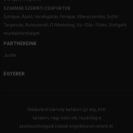
SZAKMÁK SZERINTI CSOPORTOK
Építőipar
,
Ápoló
,
Vendéglátás
,
Fémipar
,
Villanyszerelés
,
Sofőr/
Targoncás
,
Autószerelő
,
IT/Marketing
,
Víz-/Gáz-/Fűtés
,
Stuttgarti
munkalehetőségek
PARTNEREINK
Jooble
EGYEBEK
Oldalunkról bármely tartalom (pl. kép, írott
tartalom, vagy videó stb.) kizárólag a
szerkesztőségünk írásbeli engedélyével vehető át.