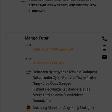
BÉKÉSCSABA
GYULA
SZEGED
KISKUNFÉLEGYHÁZA
KECSKEMÉT
Mangó Futár
call
phone_android
KEDD
CSÜTÖRTÖK
VASÁRNAP
email
HÉTFŐ
SZERDA
PÉNTEK
Debrecen
Nyíregyháza
Miskolc
Budapest
Békéscsaba
Gyula
Szarvas
Tiszakécske
Nagykőrös
Ócsa
Szeged
Kiskunfélegyháza
Kecskemét
Dabas
Szekszárd
Kalocsa
Dunaföldvár
Dunaújváros
Salzburg
München
Augsburg
Stuttgart