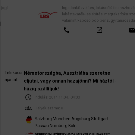
Ingatlanközvetítés, lakáscélú finanszírozási hitelek,
lakástakarék- és építési megtakarítási szerződések,
valamint kapcsolódó pénzügyi tanácsadás.
call
open_in_new
email
Telekocsi
Németországba, Ausztriába szeretne
ajánlat
eljutni, vagy onnan hazajönni? Mi háztól -
házig szállítjuk!
schedule
Indulás:
2014.11.04., 04:00
groups
Helyek száma: 8
Salzburg
München
Augsburg
Stuttgart
Passau
Nürnberg
Köln
DEBRECEN
NYÍREGYHÁZA
MISKOLC
BUDAPEST