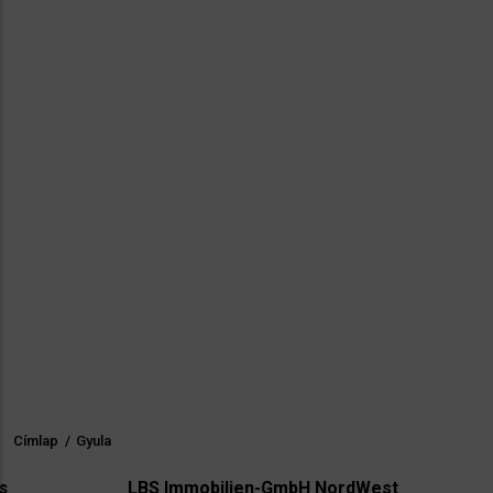
Címlap
/
Gyula
Morzsa
LBS Immobilien-GmbH NordWest