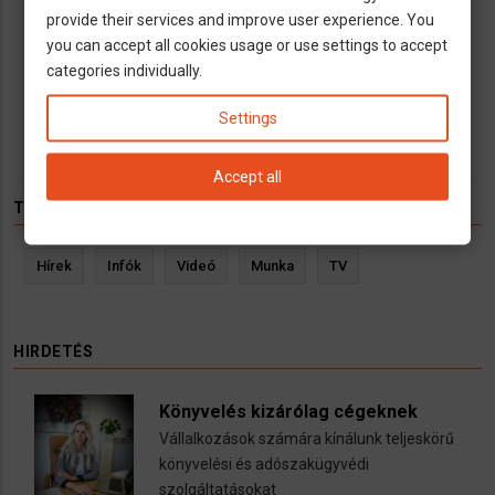
provide their services and improve user experience. You
Gyula
Szeged
Pécs
Budapest
Tatabánya
you can accept all cookies usage or use settings to accept
Győr
Kaposvár
Zalaegerszeg
Körmend
categories individually.
Rosenheim
München
Augsburg
Stuttgart
Karlsruhe
Köln
Essen
Dortmund
Settings
Accept all
TÉMÁK
Hírek
Infók
Videó
Munka
TV
HIRDETÉS
Könyvelés kizárólag cégeknek
Vállalkozások számára kínálunk teljeskörű
könyvelési és adószakügyvédi
szolgáltatásokat