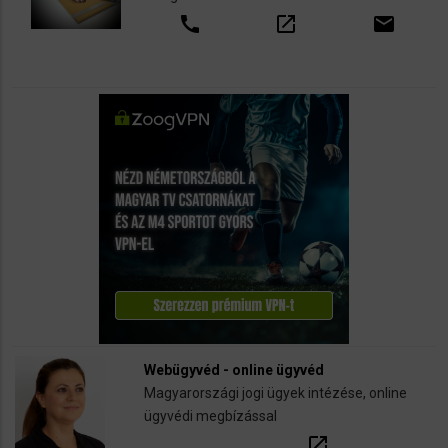
call
open_in_new
email
Webügyvéd - online ügyvéd
Magyarországi jogi ügyek intézése, online
ügyvédi megbízással
open_in_new