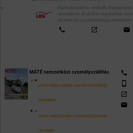
Ingatlanközvetítés, lakáscélú finanszírozási hitelek,
lakástakarék- és építési megtakarítási szerződések,
valamint kapcsolódó pénzügyi tanácsadás.
call
open_in_new
email
MÁTÉ nemzetközi személyszállítás
call
phone_android
HÉTFŐ
KEDD
SZERDA
CSÜTÖRTÖK
PÉNTEK
open_in_new
VASÁRNAP
email
HÉTFŐ
KEDD
SZERDA
CSÜTÖRTÖK
PÉNTEK
SZOMBAT