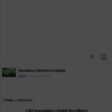
Névadási szabályok Németországba
4 August 2026
INFÓK
Címlap
/
Debrecen
Morzsa
LBS Immobilien-GmbH NordWest