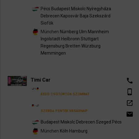
Pécs
Budapest
Miskolc
Nyíregyháza
Debrecen
Kaposvár
Baja
Szekszárd
Siofók
München
Nürnberg
Ulm
Mannheim
Ingolstadt
Heilbronn
Stuttgart
Regensburg
Bretten
Würzburg
Memmingen
Timi Car
call
phone_android
KEDD
CSÜTÖRTÖK
SZOMBAT
open_in_new
SZERDA
PÉNTEK
VASÁRNAP
email
Budapest
Miskolc
Debrecen
Szeged
Pécs
München
Köln
Hamburg