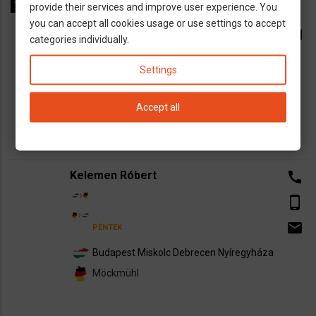
phone_android
provide their services and improve user experience. You
PÉNTEK
you can accept all cookies usage or use settings to accept
email
categories individually.
VASÁRNAP
Settings
Debrecen
Nyíregyháza
Budapest
München
Heidelberg
Frankfurt
Limburg
Accept all
Köln
Düsseldorf
Dortmund
Kelemen Róbert
call
phone_android
email
PÉNTEK
Budapest
Miskolc
Debrecen
Nyíregyháza
Möckmühl