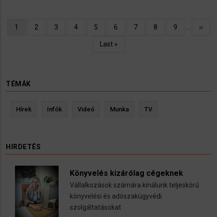
Oldalszámozás
Jelenlegi
1
Oldal
2
Oldal
3
Oldal
4
Oldal
5
Oldal
6
Oldal
7
Oldal
8
Oldal
9
…
Követ
››
oldal
oldal
Utolsó
Last »
oldal
TÉMÁK
Hírek
Infók
Videó
Munka
TV
HIRDETÉS
Könyvelés kizárólag cégeknek
Vállalkozások számára kínálunk teljeskörű
könyvelési és adószakügyvédi
szolgáltatásokat