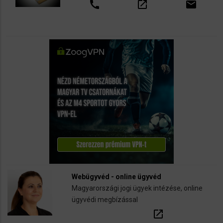
call
open_in_new
email
Webügyvéd - online ügyvéd
Magyarországi jogi ügyek intézése, online
ügyvédi megbízással
open_in_new