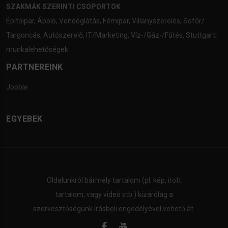
SZAKMÁK SZERINTI CSOPORTOK
Építőipar
,
Ápoló
,
Vendéglátás
,
Fémipar
,
Villanyszerelés
,
Sofőr/
Targoncás
,
Autószerelő
,
IT/Marketing
,
Víz-/Gáz-/Fűtés
,
Stuttgarti
munkalehetőségek
PARTNEREINK
Jooble
EGYEBEK
Oldalunkról bármely tartalom (pl. kép, írott
tartalom, vagy videó stb.) kizárólag a
szerkesztőségünk írásbeli engedélyével vehető át.