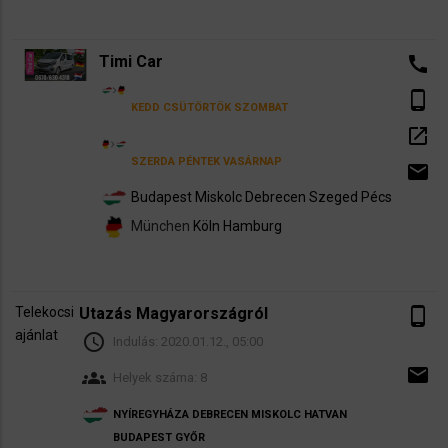
Timi Car
call
phone_android
KEDD
CSÜTÖRTÖK
SZOMBAT
open_in_new
SZERDA
PÉNTEK
VASÁRNAP
email
Budapest
Miskolc
Debrecen
Szeged
Pécs
München
Köln
Hamburg
Telekocsi
Utazás Magyarországról
phone_android
ajánlat
schedule
Indulás:
2020.01.12., 05:00
email
groups
Helyek száma: 8
NYÍREGYHÁZA
DEBRECEN
MISKOLC
HATVAN
BUDAPEST
GYŐR