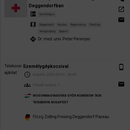
Deggendorfban
open_in_new
dns
kardiológus
email
map
Deggendorf
Passau
Regensburg
Plattling
Hengelsberg
Bayern
directions
Dr. med. univ. Peter Perenyei
Telekocsi
Személygépkocsival
phone_android
ajánlat
schedule
Indulás:
2023.09.07., 06:00
email
groups
Helyek száma: 1
MOSONMAGYARÓVÁR
GYŐR
KOMÁROM
TATA
TATABÁNYA
BUDAPEST
Flitzig
Zolling
Freising
Deggendorf
Passau