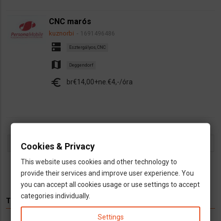
CNC marós
kuznorbi
1691496486
dns
Esztergályos, CNC
map
Deggendorf
euro
br€14,00+ne.€4,-/óra
Oldalszámozás
Jelenlegi
1
Oldal
2
Oldal
3
Oldal
4
Oldal
5
Oldal
6
Oldal
7
Oldal
8
Oldal
9
…
Követ
››
Cookies & Privacy
oldal
oldal
Utolsó
Last »
This website uses cookies and other technology to
oldal
provide their services and improve user experience. You
you can accept all cookies usage or use settings to accept
categories individually.
TÉMÁK
Settings