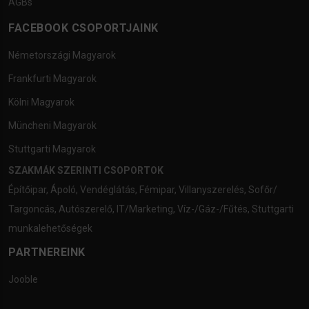
AGBs
FACEBOOK CSOPORTJAINK
Németországi Magyarok
Frankfurti Magyarok
Kölni Magyarok
Müncheni Magyarok
Stuttgarti Magyarok
SZAKMÁK SZERINTI CSOPORTOK
Építőipar
,
Ápoló
,
Vendéglátás
,
Fémipar
,
Villanyszerelés
,
Sofőr/
Targoncás
,
Autószerelő
,
IT/Marketing
,
Víz-/Gáz-/Fűtés
,
Stuttgarti
munkalehetőségek
PARTNEREINK
Jooble