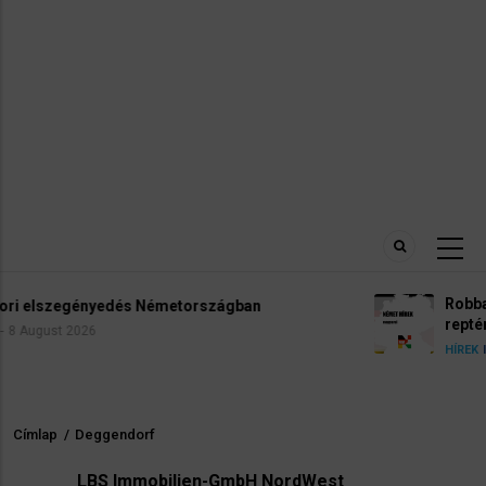
Robbanóanyaggal felszerelt drónt találtak 
reptéren
5 August 2026
HÍREK
INFÓK
Címlap
/
Deggendorf
Morzsa
LBS Immobilien-GmbH NordWest