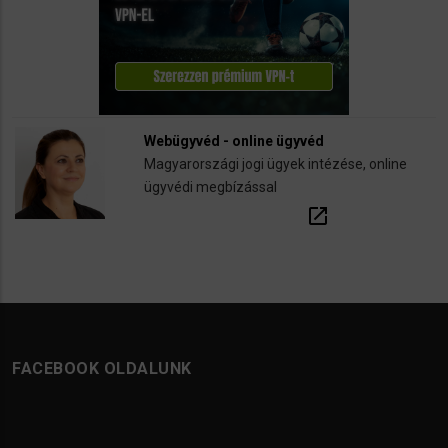
Webügyvéd - online ügyvéd
Magyarországi jogi ügyek intézése, online
ügyvédi megbízással
open_in_new
FACEBOOK OLDALUNK