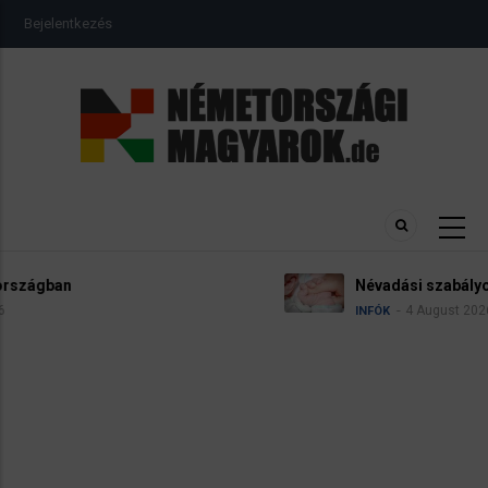
Ugrás
USER
Bejelentkezés
a
ACCOUNT
MENU
tartalomra
Névadási szabályok Németországban
4 August 2026
INFÓK