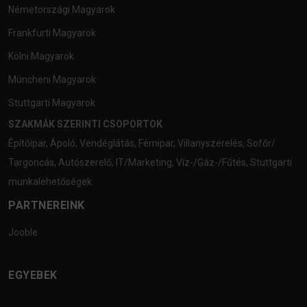
Németországi Magyarok
Frankfurti Magyarok
Kölni Magyarok
Müncheni Magyarok
Stuttgarti Magyarok
SZAKMÁK SZERINTI CSOPORTOK
Építőipar
,
Ápoló
,
Vendéglátás
,
Fémipar
,
Villanyszerelés
,
Sofőr/
Targoncás
,
Autószerelő
,
IT/Marketing
,
Víz-/Gáz-/Fűtés
,
Stuttgarti
munkalehetőségek
PARTNEREINK
Jooble
EGYEBEK