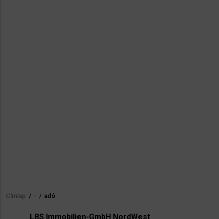
Címlap
/
-
/
adó
Morzsa
LBS Immobilien-GmbH NordWest