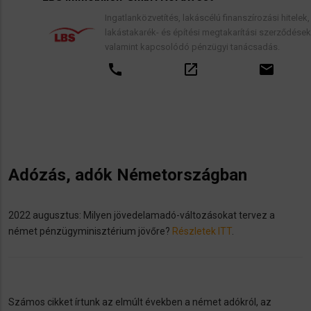
Ingatlanközvetítés, lakáscélú finanszírozási hitelek,
lakástakarék- és építési megtakarítási szerződések,
valamint kapcsolódó pénzügyi tanácsadás.
call
open_in_new
email
Adózás, adók Németországban
2022 augusztus: Milyen jövedelamadó-változásokat tervez a
német pénzügyminisztérium jövőre?
Részletek ITT
.
Számos cikket írtunk az elmúlt években a német adókról, az