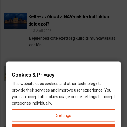
Kell-e szólnod a NAV-nak ha külföldön
dolgozol?
13 April 2026
Bejelentési kötelezettség külföldi munkavállalás
esetén.
Mennyi a jövedelemadó Németországban
Cookies & Privacy
2026-ban? Hogyan müködik a progresszív
This website uses cookies and other technology to
adózás?
provide their services and improve user experience. You
16 March 2026
you can accept all cookies usage or use settings to accept
A jövedelemadó mértéke Németországban.
categories individually.
Hogyan müködik a progresszív adózás?
Settings