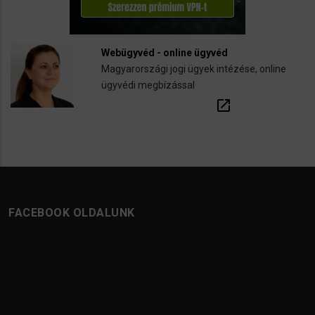
Webügyvéd - online ügyvéd
Magyarországi jogi ügyek intézése, online
ügyvédi megbízással
open_in_new
FACEBOOK OLDALUNK