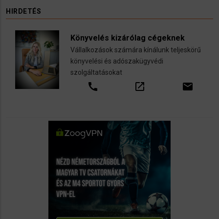
HIRDETÉS
Könyvelés kizárólag cégeknek
Vállalkozások számára kínálunk teljeskörű
könyvelési és adószakügyvédi
szolgáltatásokat
call
open_in_new
email