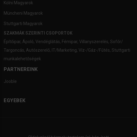
Kölni Magyarok
Müncheni Magyarok
Stuttgarti Magyarok
SZAKMÁK SZERINTI CSOPORTOK
Építőipar
,
Ápoló
,
Vendéglátás
,
Fémipar
,
Villanyszerelés
,
Sofőr/
Targoncás
,
Autószerelő
,
IT/Marketing
,
Víz-/Gáz-/Fűtés
,
Stuttgarti
munkalehetőségek
PARTNEREINK
Jooble
EGYEBEK