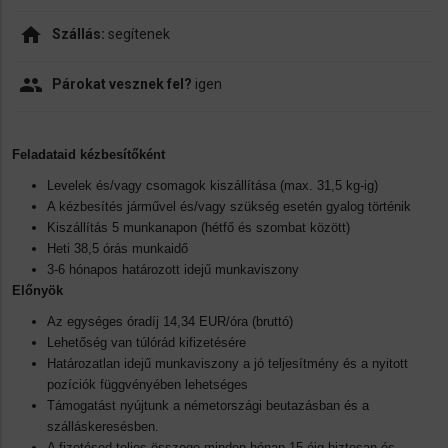
home
Szállás:
segítenek
people
Párokat vesznek fel?
igen
Feladataid kézbesítőként
Levelek és/vagy csomagok kiszállítása (max. 31,5 kg-ig)
A kézbesítés járművel és/vagy szükség esetén gyalog történik
Kiszállítás 5 munkanapon (hétfő és szombat között)
Heti 38,5 órás munkaidő
3-6 hónapos határozott idejű munkaviszony
Előnyök
Az egységes óradíj 14,34 EUR/óra (bruttó)
Lehetőség van túlórád kifizetésére
Határozatlan idejű munkaviszony a jó teljesítmény és a nyitott
pozíciók függvényében lehetséges
Támogatást nyújtunk a németországi beutazásban és a
szálláskeresésben.
A fizetésed teljes összege minden hónap 15-éig biztosan és