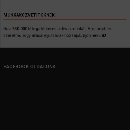
MUNKAKÖZVETÍTÖKNEK:
Havi
250.000 látogató keres
aktívan munkát. Amennyiben
szeretné, hogy állásai eljussanak hozzájuk,
írjon nekünk!
FACEBOOK OLDALUNK