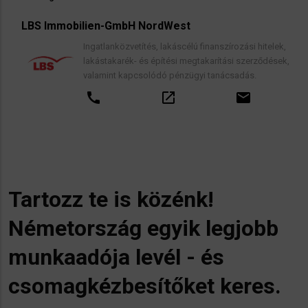
LBS Immobilien-GmbH NordWest
Ingatlanközvetítés, lakáscélú finanszírozási hitelek,
lakástakarék- és építési megtakarítási szerződések,
valamint kapcsolódó pénzügyi tanácsadás.
call
open_in_new
email
Tartozz te is közénk!
Németország egyik legjobb
munkaadója levél - és
csomagkézbesítőket keres.