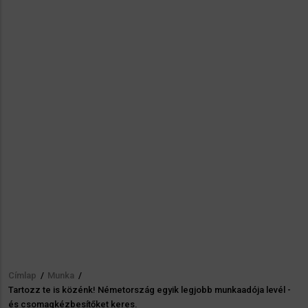
Címlap
/
Munka
/
Morzsa
Tartozz te is közénk! Németország egyik legjobb munkaadója levél -
és csomagkézbesítőket keres.