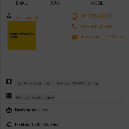
EMAIL
HÍVÁS
MOBIL
perm_identity
phone_android
+49 99514023831
deutschepost
call
+49 99514023831
email
https://vonq.io/3YkFhcb
map
Egész Németország
Bayern
Würzburg
Baden-Württemberg
dns
Gyári, betanított, raktári, reptéri
language
Nyelvtudás:
nincs
euro_symbol
Fizetés:
1800- 2300 eur