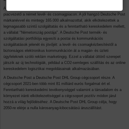
A Deutsche Post Európa legnagyobb postai szolgáltatója és
piacvezető a német levél- és csomagpiacon. A jól hangzó Deutsche Post
márkanévvel és mintegy 165.000 alkalmazottal, akik elkötelezettek a
legmagasabb szintű szolgáltatás és a fenntartható kereskedelem mellett,
a vállalat "Németország postája". A Deutsche Post termék- és
szolgáltatási portfóliója egyesíti a postai és kommunikációs
szolgáltatások jelenét és jövőjét: a levél- és csomagkézbesítéstől a
biztonságos elektronikus kommunikáción át a magán- és üzleti
ügyfeleknek szóló reklám marketingig. Ezzel a vállalat úttörő szerepet
játszik az új technológiák, például a CO2-semleges szállítás és az online
kereskedelem logisztikai megoldásainak alkalmazásában.
A Deutsche Post a Deutsche Post DHL Group cégcsoport része. A
cégcsoport 2021-ben több mint 81 milliárd eurós forgalmat ért el.
Fenntartható kereskedelmi tevékenységgel valamint a társadalom és a
környezet iránti elkötelezettséggel a cégcsoport pozitív módon járul
hozzá a világ fejlődéséhez. A Deutsche Post DHL Group célja, hogy
2050-re elérje a nulla károsanyag-kibocsátású áruszállítást.