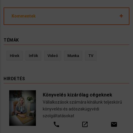
Kommentek
TÉMÁK
Hírek
Infók
Videó
Munka
TV
HIRDETÉS
Könyvelés kizárólag cégeknek
Vállalkozások számára kínálunk teljeskörű
könyvelési és adószakügyvédi
szolgáltatásokat
call
open_in_new
email