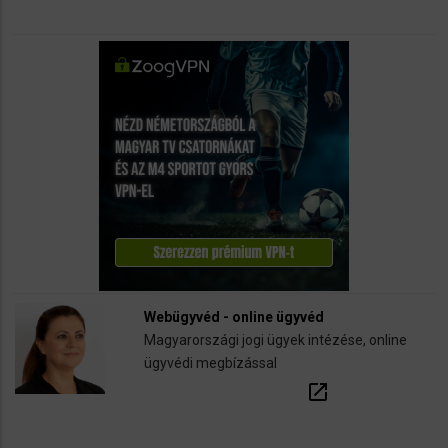
Webügyvéd - online ügyvéd
Magyarországi jogi ügyek intézése, online
ügyvédi megbízással
open_in_new