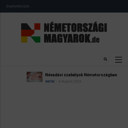
Ugrás
USER
Bejelentkezés
a
ACCOUNT
MENU
tartalomra
Névadási szabályok Németországban
4 August 2026
INFÓK