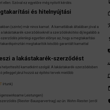
syste
t ellen. Szóval ez egyelőre még nyitott kérdés.
akarítási és hitelnyújtási
work_
tra
akban (szinte) már nincs kamat. A kamatlábak általában jóval a
 a lakástakarék-szerződéseknél a szerződéskötési díj legalább a
el
szerződés jelenlegi egyetlen előnye az, hogy a megtakarítási
akarékpénztári megtakarítók később garantált kamattal
pay
eszi a lakástakarék-szerződést
gr
 helyettesítő kamatként szolgál. A lakástakarék-szerződésben
 jelleggel járul hozzá az építési tervek mielőbb
de
TT
írtunk)
insert_
mögenswirksame Leistungen)
admin_pa
szerződés (Riester-Bausparvertrag) az ún. Wohn-Riester (erről