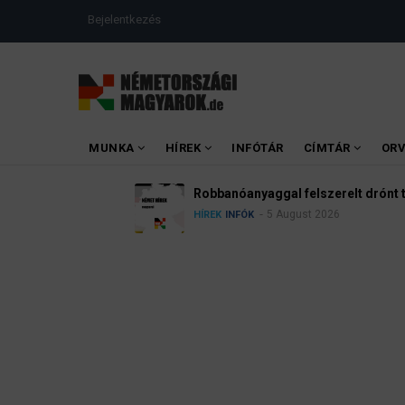
Ugrás
USER
Bejelentkezés
a
ACCOUNT
MENU
tartalomra
MAIN
MUNKA
HÍREK
INFÓTÁR
CÍMTÁR
OR
MENU
Robbanóanyaggal felszerelt drónt találtak a 
5 August 2026
HÍREK
INFÓK