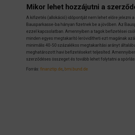
Mikor lehet hozzájutni a szerző
A kifizetés (allokáció) időpontját nem lehet előre jelezni
Bausparkasse-ba hányan fizetnek be a jövőben. Az Bausp
ezzel kapcsolatban. Amennyiben a tagok befizetései cs
minden egyes megtakarító lerövidítheti ezt magának azált
minimális 40-50 százalékos megtakarítási arányt általába
meghatározott havi befizetéseket teljesíted. Amennyibe
szerződéses összeget és tovább lehet folytatni a spórlás
Forrás:
finanztip.de
,
bmi.bund.de