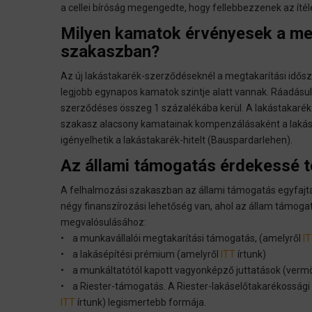
a cellei bíróság megengedte, hogy fellebbezzenek az ítéle
Milyen kamatok érvényesek a megt
szakaszban?
Az új lakástakarék-szerződéseknél a megtakarítási idősz
legjobb egynapos kamatok szintje alatt vannak. Ráadásul
szerződéses összeg 1 százalékába kerül. A lakástakarék-
szakasz alacsony kamatainak kompenzálásaként a lakást
igényelhetik a lakástakarék-hitelt (Bauspardarlehen).
Az állami támogatás érdekessé t
A felhalmozási szakaszban az állami támogatás egyfajta
négy finanszírozási lehetőség van, ahol az állam támogató
megvalósulásához:
• a munkavállalói megtakarítási támogatás, (amelyről
I
• a lakásépítési prémium (amelyről
ITT
írtunk)
• a munkáltatótól kapott vagyonképző juttatások (ver
• a Riester-támogatás. A Riester-lakáselőtakarékossági 
ITT
írtunk) legismertebb formája.