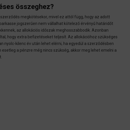
déses összeghez?
 a szerződés megkötésekor, mivel ez attól függ, hogy az adott
arkasse jogszerűen nem vállalhat kötelező érvényű határidőt
ökkennek, az allokációs időszak meghosszabbodik. Azonban
al, hogy extra befizetéseket teljesít. Az allokációhoz szükséges
n nyolc-kilenc év után lehet elérni, ha egyedül a szerződésben
n esetleg a pénzre még nincs szükség, akkor meg lehet emelni a
t.