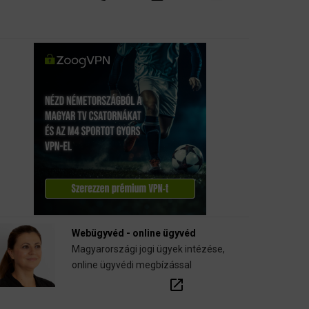
Webügyvéd - online ügyvéd
Magyarországi jogi ügyek intézése,
online ügyvédi megbízással
open_in_new