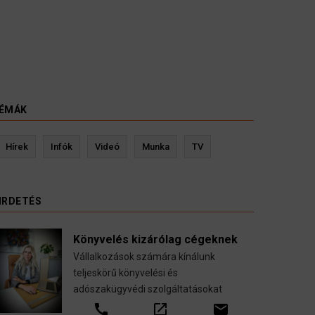
ÉMÁK
evin Ressler biztosítási szakértő
Langó S
Hírek
Infók
Videó
Munka
TV
Gépjármű-, jogvédelmi-, felelősség-, baleset-,
nyugdíj-, fogászati biztosítások.
IRDETÉS
call
open_in_new
email
Könyvelés kizárólag cégeknek
Vállalkozások számára kínálunk
teljeskörű könyvelési és
adószakügyvédi szolgáltatásokat
call
open_in_new
email