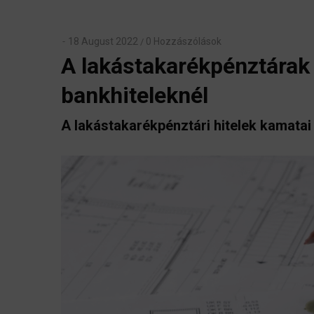
18 August 2022
0 Hozzászólások
/
A lakástakarékpénztárak 
bankhiteleknél
A lakástakarékpénztári hitelek kamat