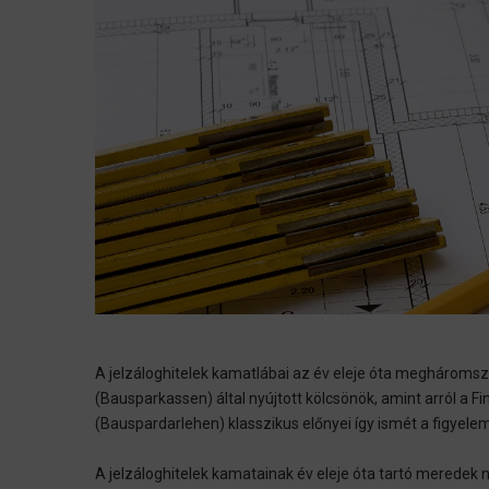
A jelzáloghitelek kamatlábai az év eleje óta meghárom
(Bausparkassen) által nyújtott kölcsönök, amint arról a 
(Bauspardarlehen) klasszikus előnyei így ismét a figye
A jelzáloghitelek kamatainak év eleje óta tartó meredek