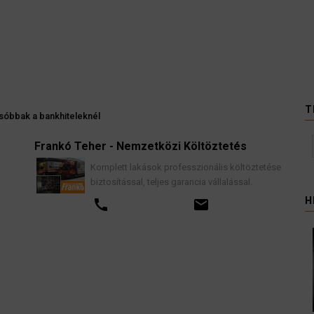
T
csóbbak a bankhiteleknél
Frankó Teher - Nemzetközi Költöztetés
K
Komplett lakások professzionális költöztetése
biztosítással, teljes garancia vállalással.
H
call
email