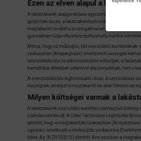
experience. Yo
Ezen az elven alapul a lakás-elő
A lakástakarék alapgondolata egyszerű és ötletes. Mind
gyűjtöttek össze, a lakástakarékpénztár rendelkezésre b
megtakarító továbbra is szorgalmasan fizet, mindenki f
gyorsabban tudja elkezdeni építkezését, mintha mindenk
Ahhoz, hogy ez működjön, két szerződést kombinálnak: egy
szakaszban (Ansparphase) a befizetett összegek kamatl
szerződéskötési és adminisztrációs költségek, a lakástak
kamatlábai általában valamivel alacsonyabbak, mint a ban
A szerződéskötés legfontosabb része, a szerződéses 
összegnek, amelyet a megtakarító be akar fektetni az in
Milyen költségei vannak a lakás
A lakástakarék-szerződés esetében jelenleg két költség m
számlavezetési díj. A Cellei Tartományi Legfelsőbb Bírósá
döntött, hogy a megtakarítási szakaszban (Ansparphase) s
ugyanez vonatkozik a hitelnyújtás szakaszára (Darlehens
ítélet, Az. XI ZR 552/15) döntött. Ami azonban a megtakarí