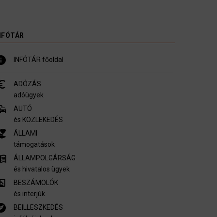
NFÓTÁR
nfo
INFÓTÁR főoldal
_symbol
ADÓZÁS
adóügyek
mmute
AUTÓ
és KÖZLEKEDÉS
er_activism
ÁLLAMI
támogatások
u_book
ÁLLAMPOLGÁRSÁG
és hivatalos ügyek
ory_edu
BESZÁMOLÓK
és interjúk
plore
BEILLESZKEDÉS