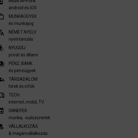
m_update
Mobil APPünk
android és iOS
outline
MUNKAÜGYEK
és munkajog
nslate
NÉMET NYELV
nyelvtanulás
derly
NYUGDÍJ
privát és állami
ments
PÉNZ, BANK
és pénzügyek
oups
TÁRSADALOM
hírek és infók
vices
TECH
internet, mobil, TV​
invitation
ÜNNEPEK
munka, -suliszünetek
nel_settings
VÁLLALKOZÁS
& magánvállalkozás