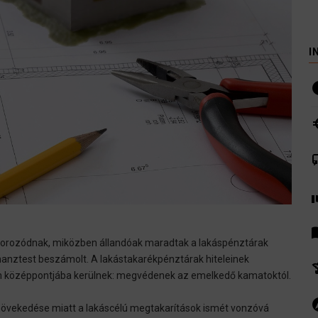
I
i
euro
co
volunte
men
szorozódnak, miközben állandóak maradtak a lakáspénztárak
Finanztest beszámolt. A lakástakarékpénztárak hiteleinek
hist
lem középpontjába kerülnek: megvédenek az emelkedő kamatoktól.
ex
 növekedése miatt a lakáscélú megtakarítások ismét vonzóvá