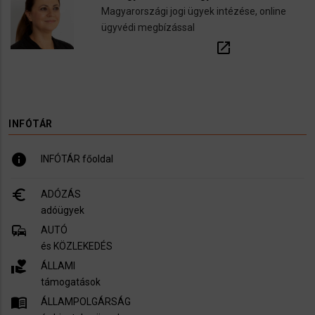
Magyarországi jogi ügyek intézése, online
ügyvédi megbízással
open_in_new
INFÓTÁR
info
INFÓTÁR főoldal
euro_symbol
ADÓZÁS
adóügyek
commute
AUTÓ
és KÖZLEKEDÉS
volunteer_activism
ÁLLAMI
támogatások
menu_book
ÁLLAMPOLGÁRSÁG