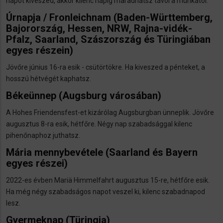
napot kiveszed, akkor kilenc napig maradhatsz távol a munkától.
Úrnapja / Fronleichnam
(Baden-Württemberg,
Bajorország, Hessen, NRW, Rajna-vidék-
Pfalz, Saarland, Szászország és Türingiában
egyes részein)
Jövőre június 16-ra esik - csütörtökre. Ha kiveszed a pénteket, a
hosszú hétvégét kaphatsz.
Békeünnep
(Augsburg városában)
A Hohes Friendensfest-et kizárólag Augsburgban ünneplik. Jövőre
augusztus 8-ra esik, hétfőre. Négy nap szabadsággal kilenc
pihenőnaphoz juthatsz.
Mária mennybevétele
(Saarland és Bayern
egyes részei)
2022-es évben Mariä Himmelfahrt augusztus 15-re, hétfőre esik.
Ha még négy szabadságos napot veszel ki, kilenc szabadnapod
lesz.
Gyermeknap (Türingia)