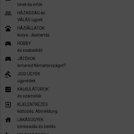
hírek és infók
people_outline
HÁZASSÁG és
VÁLÁS ügyek
pets
HÁZIÁLLATOK
kutya-, álattartás
sports_esports
HOBBY
és szabadidő
sports_esports
JÁTÉKOK
Ismered Németországot?
gavel
JOGI ÜGYEK
ügyvédek
calculate
KALKULÁTOROK
és számolók
exit_to_app
KIJELENTKEZÉS
költözés, Abmeldung
house
LAKÁSÜGYEK
bérbeadás és bérlés