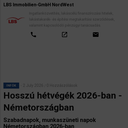
LBS Immobilien-GmbH NordWest
Ingatlanközvetítés, lakáscélú finanszírozási hitelek,
lakástakarék- és építési megtakarítási szerződések,
valamint kapcsolódó pénzügyi tanácsadás.
call
open_in_new
email
2 July 2026
0 Hozzászólások
/
INFÓK
Hosszú hétvégék 2026-ban -
Németországban
Szabadnapok, munkaszüneti napok
Németországban 2026-ban