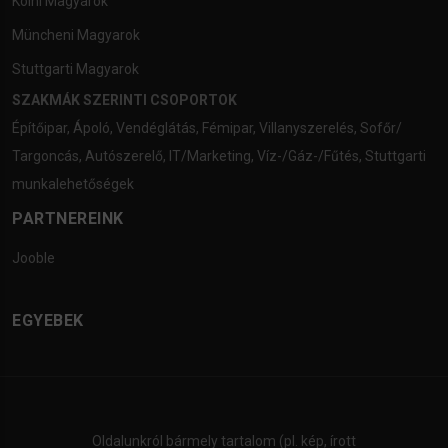
Kölni Magyarok
Müncheni Magyarok
Stuttgarti Magyarok
SZAKMÁK SZERINTI CSOPORTOK
Építőipar
,
Ápoló
,
Vendéglátás
,
Fémipar
,
Villanyszerelés
,
Sofőr/
Targoncás
,
Autószerelő
,
IT/Marketing
,
Víz-/Gáz-/Fűtés
,
Stuttgarti
munkalehetőségek
PARTNEREINK
Jooble
EGYEBEK
Oldalunkról bármely tartalom (pl. kép, írott