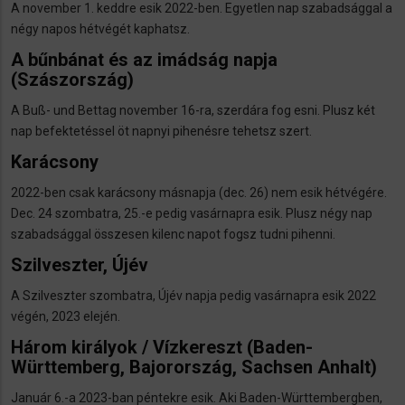
A november 1. keddre esik 2022-ben. Egyetlen nap szabadsággal a
négy napos hétvégét kaphatsz.
A bűnbánat és az imádság napja
(Szászország)
A Buß- und Bettag november 16-ra, szerdára fog esni. Plusz két
nap befektetéssel öt napnyi pihenésre tehetsz szert.
Karácsony
2022-ben csak karácsony másnapja (dec. 26) nem esik hétvégére.
Dec. 24 szombatra, 25.-e pedig vasárnapra esik. Plusz négy nap
szabadsággal összesen kilenc napot fogsz tudni pihenni.
Szilveszter, Újév
A Szilveszter szombatra, Újév napja pedig vasárnapra esik 2022
végén, 2023 elején.
Három királyok / Vízkereszt
(Baden-
Württemberg, Bajorország, Sachsen Anhalt)
Január 6.-a 2023-ban péntekre esik. Aki Baden-Württembergben,