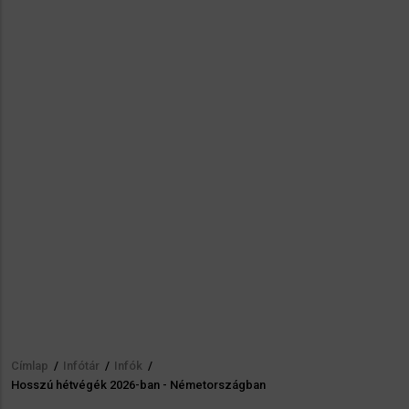
Címlap
/
Infótár
/
Infók
/
Morzsa
Hosszú hétvégék 2026-ban - Németországban