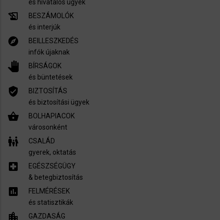
és hivatalos ügyek
history_edu
BESZÁMOLÓK
és interjúk
explore
BEILLESZKEDÉS
infók újaknak
pan_tool
BÍRSÁGOK
és büntetések
verified_user
BIZTOSÍTÁS
és biztosítási ügyek
shopping_basket
BOLHAPIACOK
városonként
family_restroom
CSALÁD
gyerek, oktatás
local_hospital
EGÉSZSÉGÜGY
​& betegbiztosítás
assessment
FELMÉRÉSEK
és statisztikák
location_city
GAZDASÁG