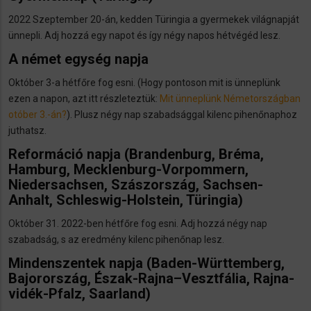
2022 Szeptember 20-án, kedden Türingia a gyermekek világnapját
ünnepli. Adj hozzá egy napot és így négy napos hétvégéd lesz.
A német egység napja
Október 3-a hétfőre fog esni. (Hogy pontoson mit is ünneplünk
ezen a napon, azt itt részleteztük:
Mit ünneplünk Németországban
otóber 3.-án?
). Plusz négy nap szabadsággal kilenc pihenőnaphoz
juthatsz.
Reformáció napja
(Brandenburg, Bréma,
Hamburg, Mecklenburg-Vorpommern,
Niedersachsen, Szászország, Sachsen-
Anhalt, Schleswig-Holstein, Türingia)
Október 31. 2022-ben hétfőre fog esni. Adj hozzá négy nap
szabadság, s az eredmény kilenc pihenőnap lesz.
Mindenszentek napja
(Baden-Württemberg,
Bajorország, Észak-Rajna–Vesztfália, Rajna-
vidék-Pfalz, Saarland)