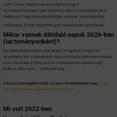
azért fontos, mert ha van arra utaló jel, hogy a
munkaképtelenséget csak színlelted, akkor a munkáltatónak jó
esélye van, hogy sikeresen kétségbe vonja az orvosi igazolást
a bíróságon. A vitás helyzetek ilyen ráutaló jelnek számítanak.
Mikor vannak áthidaló napok 2026-ban
(tartományonként)?
Az alábbi áttekintésben csak azokat a napokat soroljuk fel,
amelyekhez pár szabadnapot csapva jó hosszú pihenésre tehetsz
szert. Ha inkább a teljes jövő évi munkaszüneti napokra vagy
kíváncsi, akkor azt
ITT
nézheted meg.
A hosszú hétvégéket 2026.-os évre itt tekintheted meg
:
Hosszú
hétvégék, áthidaló napok Németországban
Mi volt 2022-ben