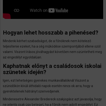
Hogyan lehet hosszabb a pihenésed?
Mindenki kérhet szabadságot, de a főnöknek nem kötelező
teljesítenie ezeket, ha a cég működése szempontjából ellene szól
valami. Viszont írásos jóváhagyást követően nem szüntetheti meg
az engedélyt egyoldalúan.
Kaphatnak előnyt a családosok iskolai
szünetek idején?
Igen, ezt lehetséges gyerekes munkavállalóknál Viszont a
szünidőkön kívüli áthidaló napok esetén nincs ok arra, hogy a
gyerektelenek hátrányt szenvedjenek.
Mindenesetre Alexander Bredereck szakjogász azt javasolja, hogy
ne jelents csak úgy beteget, ha a főnök nem adott engedélyt. Ez