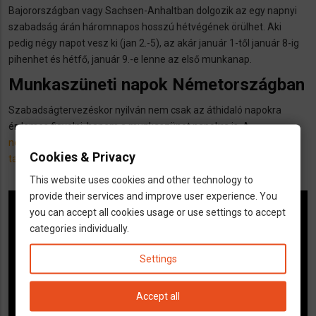
Bajorországban vagy Sachsen-Anhaltban dolgozik az egy napnyi
szabadság árán háromnapos hosszú hétvégének örülhet. Aki
pedig négy napot vesz ki (jan 2.-5), az akár január 1-től január 8-ig
pihenhet és hétfő, január 9.-e lenne az első munkanap.
Munkaszüneti napok Németországban
Szabadságtervezéskor nyilván nem csak az áthidaló napokra
érdemes figyelni, hanem a munkaszünet napokra is. A
németországi munkaszüneti napok
listáját tartományonként
itt
Cookies & Privacy
találod meg
.
This website uses cookies and other technology to
provide their services and improve user experience. You
you can accept all cookies usage or use settings to accept
categories individually.
Settings
Accept all