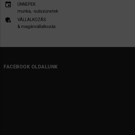
insert_invitation
ÜNNEPEK
munka, -suliszünetek
admin_panel_settings
VÁLLALKOZÁS
& magánvállalkozás
FACEBOOK OLDALUNK