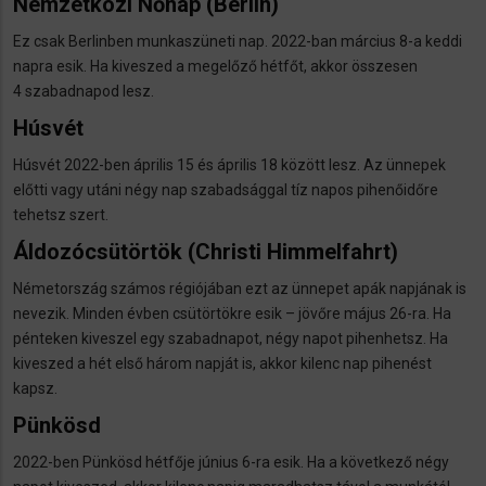
Nemzetközi Nőnap
(Berlin)
Ez csak Berlinben munkaszüneti nap. 2022-ban március 8-a keddi
napra esik. Ha kiveszed a megelőző hétfőt, akkor összesen
4 szabadnapod lesz.
Húsvét
Húsvét 2022-ben április 15 és április 18 között lesz. Az ünnepek
előtti vagy utáni négy nap szabadsággal tíz napos pihenőidőre
tehetsz szert.
Áldozócsütörtök
(Christi Himmelfahrt)
Németország számos régiójában ezt az ünnepet apák napjának is
nevezik. Minden évben csütörtökre esik – jövőre május 26-ra. Ha
pénteken kiveszel egy szabadnapot, négy napot pihenhetsz. Ha
kiveszed a hét első három napját is, akkor kilenc nap pihenést
kapsz.
Pünkösd
2022-ben Pünkösd hétfője június 6-ra esik. Ha a következő négy