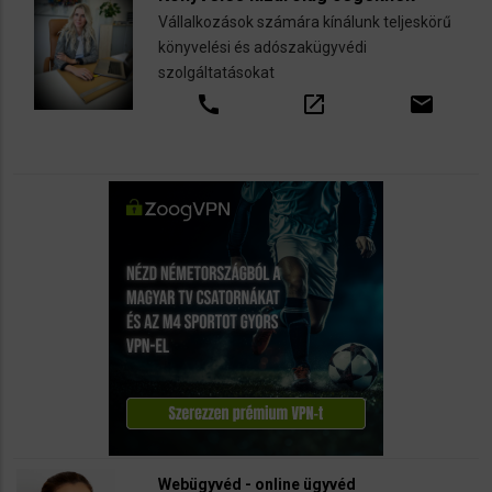
Vállalkozások számára kínálunk teljeskörű
könyvelési és adószakügyvédi
szolgáltatásokat
call
open_in_new
email
Webügyvéd - online ügyvéd