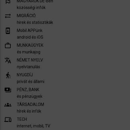
emoji_flags
MAGYAROK DE-ben
közösségi infók
sync_alt
MIGRÁCIÓ
hírek és statisztikák
system_update
Mobil APPünk
android és iOS
work_outline
MUNKAÜGYEK
és munkajog
translate
NÉMET NYELV
nyelvtanulás
elderly
NYUGDÍJ
privát és állami
payments
PÉNZ, BANK
és pénzügyek
groups
TÁRSADALOM
hírek és infók
devices
TECH
internet, mobil, TV​