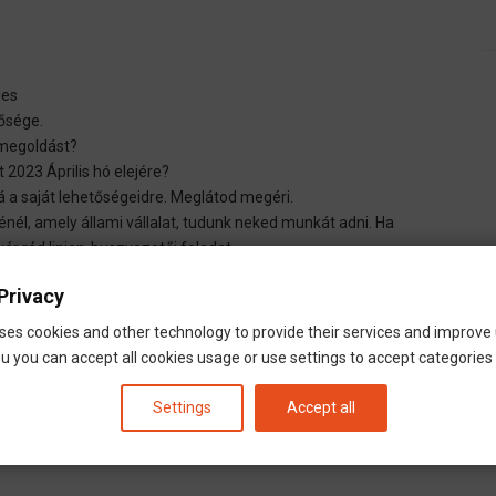
ges
tősége.
 megoldást?
 2023 Április hó elejére?
á a saját lehetőségeidre. Meglátod megéri.
él, amely állami vállalat, tudunk neked munkát adni. Ha
r rád linien-buszvezetői feladat.
Privacy
SB Heitmüller - FahrerTeam - Deutschland - Német nem
ses cookies and other technology to provide their services and improve
u you can accept all cookies usage or use settings to accept categories i
Settings
Accept all
rf
Nürnberg