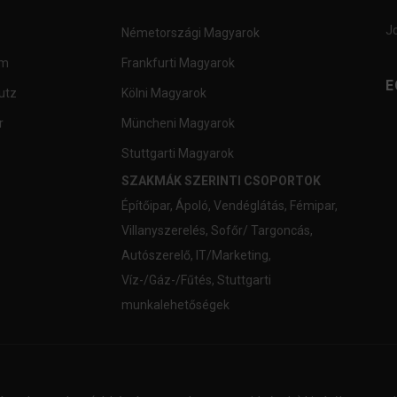
J
Németországi Magyarok
um
Frankfurti Magyarok
E
utz
Kölni Magyarok
r
Müncheni Magyarok
Stuttgarti Magyarok
SZAKMÁK SZERINTI CSOPORTOK
Építőipar
,
Ápoló
,
Vendéglátás
,
Fémipar
,
Villanyszerelés
,
Sofőr/ Targoncás
,
Autószerelő
,
IT/Marketing
,
Víz-/Gáz-/Fűtés
,
Stuttgarti
munkalehetőségek