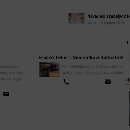
Üg
metországban
kel
HÍR
T
Frankó Teher - Nemzetközi Költöztetés
Komplett lakások professzionális költöztetése
i
biztosítással, teljes garancia vállalással.
i
H
call
email