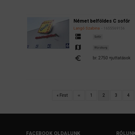
Német belföldes C sofőr
Langó Szabina
1655569156
dns
Sofőr
map
Würzburg
euro
br. 2750 +juttatások
Oldalszámozás
Első
« First
Előző
‹‹
Oldal
1
Jelenlegi
2
Oldal
3
Olda
4
oldal
oldal
oldal
FACEBOOK OLDALUNK
RÓLUN