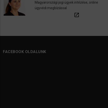
Magyarországi jogi ügyek intézése, online
ügyvédi megbízással
open_in_new
FACEBOOK OLDALUNK