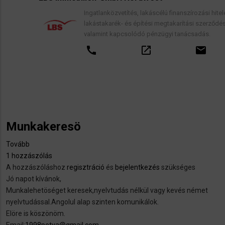
Ingatlanközvetítés, lakáscélú finanszírozási hitelek,
lakástakarék- és építési megtakarítási szerződések,
valamint kapcsolódó pénzügyi tanácsadás.
call
open_in_new
email
Munkakeresö
Tovább
(Munkakeresö)
1 hozzászólás
A hozzászóláshoz
regisztráció
és
bejelentkezés
szükséges
Jó napot kívánok,
Munkalehetöséget keresek,nyelvtudás nélkül vagy kevés német
nyelvtudással.Angolul alap szinten komunikálok.
Elöre is köszönöm.