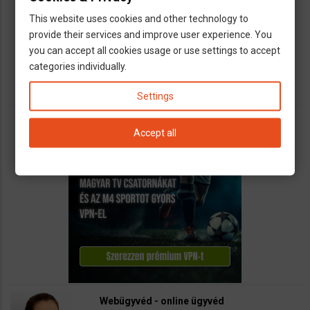
Vállalkozások számára kínálunk teljeskörű
This website uses cookies and other technology to
könyvelési és adószakügyvédi
provide their services and improve user experience. You
szolgáltatásokat
you can accept all cookies usage or use settings to accept
call
open_in_new
email
categories individually.
Settings
Accept all
Webügyvéd - online ügyvéd