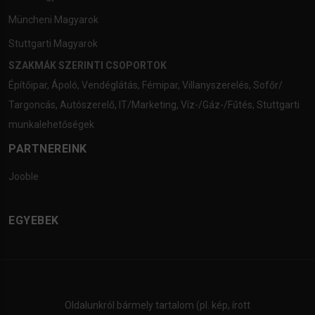
Müncheni Magyarok
Stuttgarti Magyarok
SZAKMÁK SZERINTI CSOPORTOK
Építőipar
,
Ápoló
,
Vendéglátás
,
Fémipar
,
Villanyszerelés
,
Sofőr/
Targoncás
,
Autószerelő
,
IT/Marketing
,
Víz-/Gáz-/Fűtés
,
Stuttgarti
munkalehetőségek
PARTNEREINK
Jooble
EGYEBEK
Oldalunkról bármely tartalom (pl. kép, írott