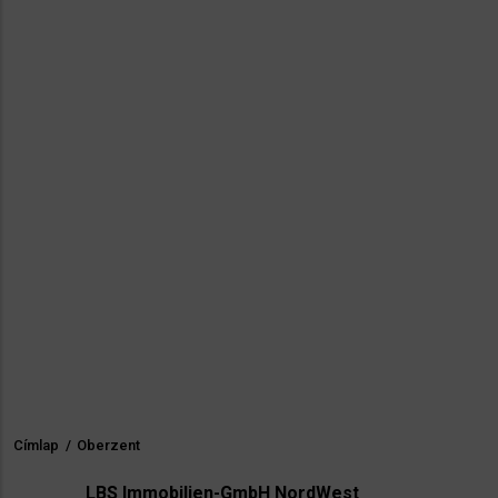
Címlap
/
Oberzent
Morzsa
LBS Immobilien-GmbH NordWest