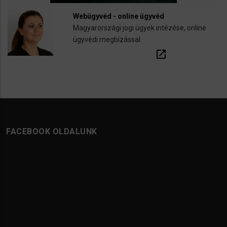
Webügyvéd - online ügyvéd
Magyarországi jogi ügyek intézése, online
ügyvédi megbízással
open_in_new
FACEBOOK OLDALUNK