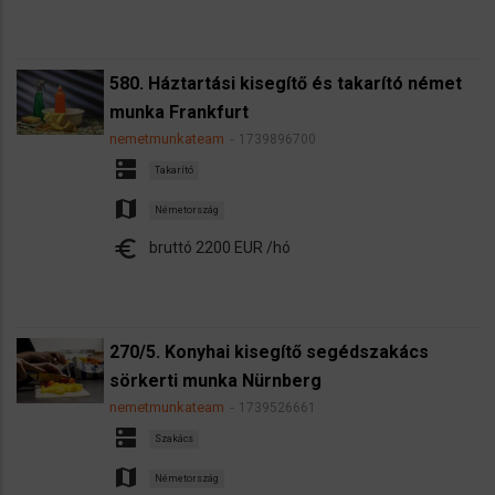
580. Háztartási kisegítő és takarító német
munka Frankfurt
nemetmunkateam
1739896700
dns
Takarító
map
Németország
euro
bruttó 2200 EUR /hó
270/5. Konyhai kisegítő segédszakács
sörkerti munka Nürnberg
nemetmunkateam
1739526661
dns
Szakács
map
Németország