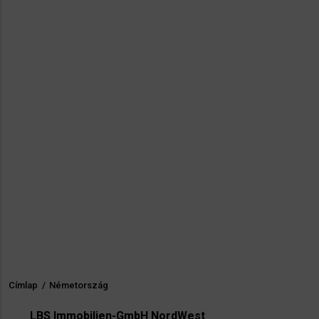
Címlap
/
Németország
Morzsa
LBS Immobilien-GmbH NordWest