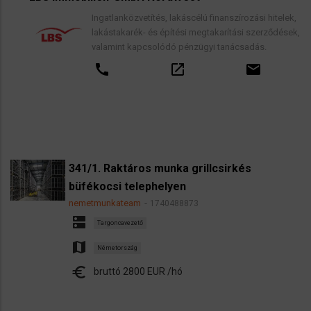
Ingatlanközvetítés, lakáscélú finanszírozási hitelek,
lakástakarék- és építési megtakarítási szerződések,
valamint kapcsolódó pénzügyi tanácsadás.
call
open_in_new
email
341/1. Raktáros munka grillcsirkés
büfékocsi telephelyen
nemetmunkateam
1740488873
dns
Targoncavezető
map
Németország
euro
bruttó 2800 EUR /hó