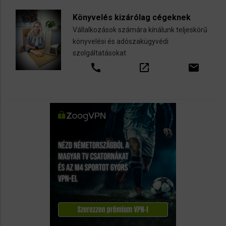
Könyvelés kizárólag cégeknek
Vállalkozások számára kínálunk teljeskörű
könyvelési és adószakügyvédi
szolgáltatásokat
call
open_in_new
email