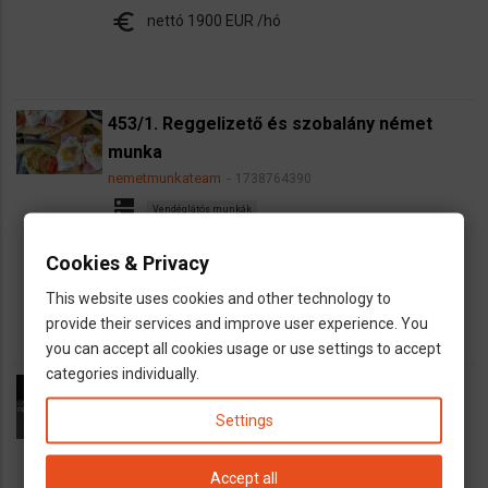
euro
nettó 1900 EUR /hó
453/1. Reggelizető és szobalány német
munka
nemetmunkateam
1738764390
dns
Vendéglátós munkák
map
Németország
Cookies & Privacy
euro
bruttó 2200 EUR /hó
This website uses cookies and other technology to
provide their services and improve user experience. You
you can accept all cookies usage or use settings to accept
categories individually.
Felszolgáló német munka Chiemsee parti
szállodában
Settings
nemetmunkateam
1723013278
dns
Vendéglátós munkák
Accept all