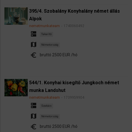
395/4. Szobalány Konyhalány német állás
Alpok
nemetmunkateam
1740060492
dns
Takarító
map
Németország
euro
bruttó 2500 EUR /hó
544/1. Konyhai kisegítő Jungkoch német
munka Landshut
nemetmunkateam
1739959904
dns
Szakács
map
Németország
euro
bruttó 2500 EUR /hó