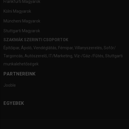
Frankfurti Magyarok
Kölni Magyarok
Müncheni Magyarok
Stuttgarti Magyarok
SZAKMÁK SZERINTI CSOPORTOK
Építőipar
,
Ápoló
,
Vendéglátás
,
Fémipar
,
Villanyszerelés
,
Sofőr/
Targoncás
,
Autószerelő
,
IT/Marketing
,
Víz-/Gáz-/Fűtés
,
Stuttgarti
munkalehetőségek
PARTNEREINK
Jooble
EGYEBEK