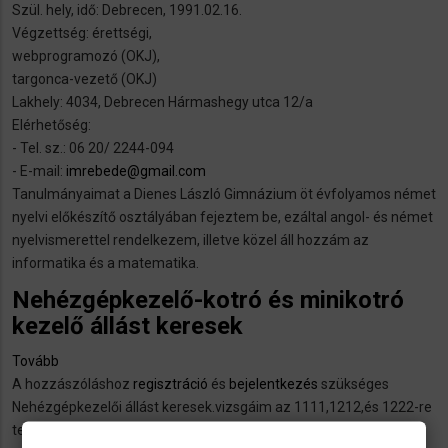
Szül. hely, idő: Debrecen, 1991.02.16.
Abwascher,
Végzettség: érettségi,
Küchenhilfe,
webprogramozó (OKJ),
angelernte
targonca-vezető (OKJ)
Arbeiter
Lakhely: 4034, Debrecen Hármashegy utca 12/a
oder
Elérhetőség:
Staplerfahrer.)
- Tel. sz.: 06 20/ 2244-094
- E-mail:
imrebede@gmail.com
Tanulmányaimat a Dienes László Gimnázium öt évfolyamos német
nyelvi előkészítő osztályában fejeztem be, ezáltal angol- és német
nyelvismerettel rendelkezem, illetve közel áll hozzám az
informatika és a matematika.
Nehézgépkezelő-kotró és minikotró
kezelő állást keresek
Tovább
(Nehézgépkezelő-
A hozzászóláshoz
kotró
regisztráció
és
bejelentkezés
szükséges
Nehézgépkezelői állást keresek.vizsgáim az 1111,1212,és 1222-re
és
terjednek ki.Igények,szállás biztosítása,hosszútávú
minikotró