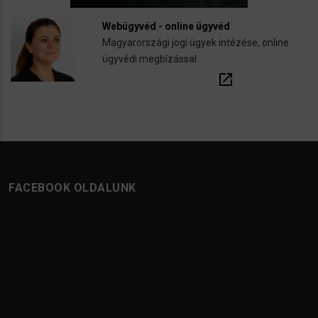
Webügyvéd - online ügyvéd
Magyarországi jogi ügyek intézése, online
ügyvédi megbízással
open_in_new
FACEBOOK OLDALUNK