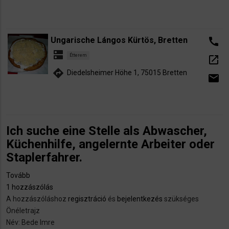
Ungarische Lángos Kürtös, Bretten
call
dns
Étterem
open_in_new
directions
Diedelsheimer Höhe 1, 75015 Bretten
email
Ich suche eine Stelle als Abwascher,
Küchenhilfe, angelernte Arbeiter oder
Staplerfahrer.
Tovább
(Ich
1 hozzászólás
suche
A hozzászóláshoz
eine
regisztráció
és
bejelentkezés
szükséges
Önéletrajz
Stelle
Név: Bede Imre
als