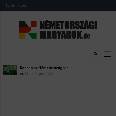
Ugrás
USER
Bejelentkezés
a
ACCOUNT
MENU
tartalomra
sz Németországban
Névadás
 August 2026
4
INFÓK