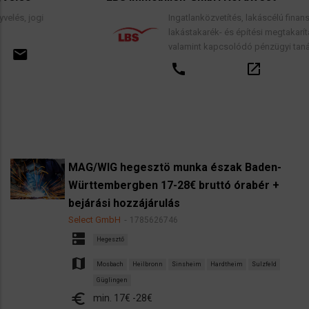
Ingatlanközvetítés, lakáscélú finanszírozási hitele
lakástakarék- és építési megtakarítási szerződés
valamint kapcsolódó pénzügyi tanácsadás.
call
open_in_new
email
MAG/WIG hegesztö munka észak Baden-
Württembergben 17-28€ bruttó órabér +
bejárási hozzájárulás
Select GmbH
1785626746
dns
Hegesztő
map
Mosbach
Heilbronn
Sinsheim
Hardtheim
Sulzfeld
Güglingen
euro
min. 17€ -28€