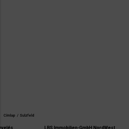
Címlap
/
Sulzfeld
Morzsa
LBS Immobilien-GmbH NordWest