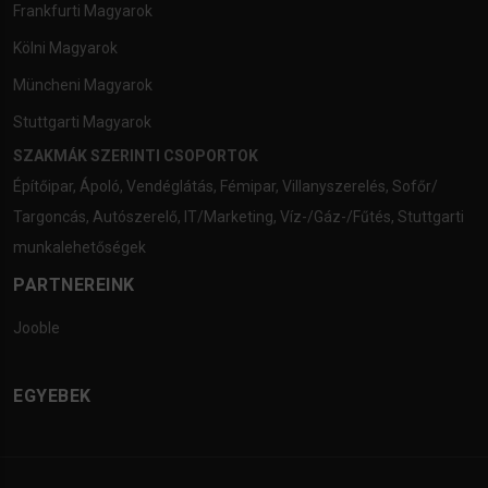
Frankfurti Magyarok
Kölni Magyarok
Müncheni Magyarok
Stuttgarti Magyarok
SZAKMÁK SZERINTI CSOPORTOK
Építőipar
,
Ápoló
,
Vendéglátás
,
Fémipar
,
Villanyszerelés
,
Sofőr/
Targoncás
,
Autószerelő
,
IT/Marketing
,
Víz-/Gáz-/Fűtés
,
Stuttgarti
munkalehetőségek
PARTNEREINK
Jooble
EGYEBEK