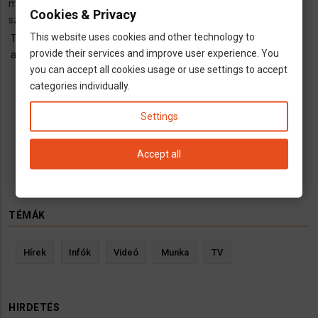
munka,bejelentés,8-10 eurós órabér.Nyelvtudásom nincs.így
kezelő
Cookies & Privacy
szeretnék állást találni,hogy a kritériumoknak megfelelnek
állást
keresek)
This website uses cookies and other technology to
Telekocsi
Utazás
provide their services and improve user experience. You
ajánlat
schedule
Indulás:
2014.07.13., 04:00
you can accept all cookies usage or use settings to accept
groups
Helyek száma: 8
categories individually.
Sulzfeld
Stuttgart
Settings
BUDAPEST
Accept all
TÉMÁK
Hírek
Infók
Videó
Munka
TV
HIRDETÉS