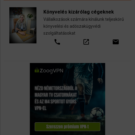
Könyvelés kizárólag cégeknek
Vállalkozások számára kínálunk teljeskörű
könyvelési és adószakügyvédi
szolgáltatásokat
call
open_in_new
email