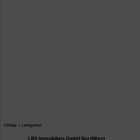
Címlap
/
Leingarten
Morzsa
LBS Immobilien-GmbH NordWest