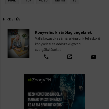
Hírek
Infók
Videó
Munka
TV
HIRDETÉS
Könyvelés kizárólag cégeknek
Vállalkozások számára kínálunk teljeskörű
könyvelési és adószakügyvédi
szolgáltatásokat
call
open_in_new
email