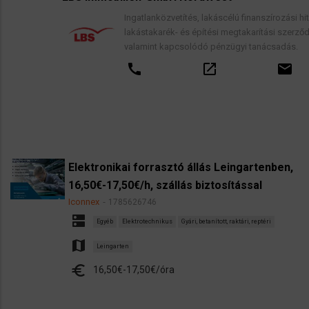
Ingatlanközvetítés, lakáscélú finanszírozási hitelek,
lakástakarék- és építési megtakarítási szerződések,
valamint kapcsolódó pénzügyi tanácsadás.
call
open_in_new
email
Elektronikai forrasztó állás Leingartenben,
16,50€-17,50€/h, szállás biztosítással
Iconnex
1785626746
dns
Egyéb
Elektrotechnikus
Gyári, betanított, raktári, reptéri
map
Leingarten
euro
16,50€-17,50€/óra