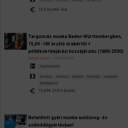
euro
15 € bruttó/ óra
Targoncás munka Baden-Württembergben,
15,69 -18€ bruttó órabértöl +
pótlékok+bejárási hozzájárulás (1800-2500)
Select GmbH
1785626746
dns
Targoncavezető
map
Sinsheim
Heilbronn
Mosbach
Güglingen
Leingarten
Bad Rappenau
euro
15,69€-21€/h bruttó
Betanított gyári munka autóüveg- és
szélvédőgyártásban!