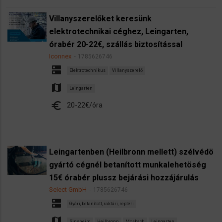
Villanyszerelőket keresünk
elektrotechnikai céghez, Leingarten,
órabér 20-22€, szállás biztosítással
Iconnex
1785626746
dns
Elektrotechnikus
Villanyszerelő
map
Leingarten
euro
20-22€/óra
Leingartenben (Heilbronn mellett) szélvédö
gyártó cégnél betanított munkalehetöség
15€ órabér plussz bejárási hozzájárulás
Select GmbH
1785626746
dns
Gyári, betanított, raktári, reptéri
map
Sinsheim
Heilbronn
Mosbach
Leingarten