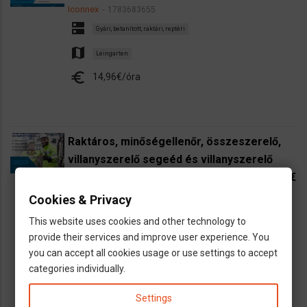
Iconnex
1783683655
dns
Gyári, betanított, raktári, reptéri
map
Leingarten
euro
14,96€/óra
Raktáros, minőségellenőr, összeszerelő,
villanyszerelő segeéd és villanyszerelő
munka Leingartenben, órabér 14,87€-22,28€
Iconnex
1679066072
Cookies & Privacy
dns
Elektrotechnikus
Gyári, betanított, raktári, reptéri
This website uses cookies and other technology to
Villanyszerelő
provide their services and improve user experience. You
map
Leingarten
you can accept all cookies usage or use settings to accept
categories individually.
euro
14,87€-22,28€
Settings