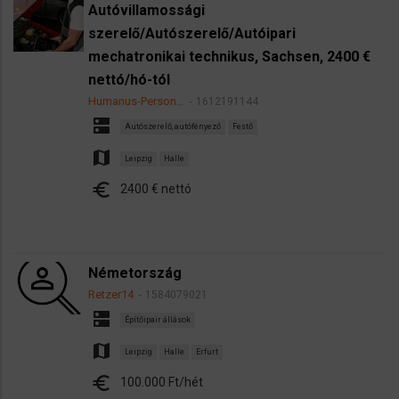
Autóvillamossági
szerelő/Autószerelő/Autóipari
mechatronikai technikus, Sachsen, 2400 €
nettó/hó-tól
Humanus-Person…
1612191144
dns
Autószerelő, autófényező
Festő
map
Leipzig
Halle
euro
2400 € nettó
Németország
Retzer14
1584079021
dns
Építőipair állások
map
Leipzig
Halle
Erfurt
euro
100.000 Ft/hét