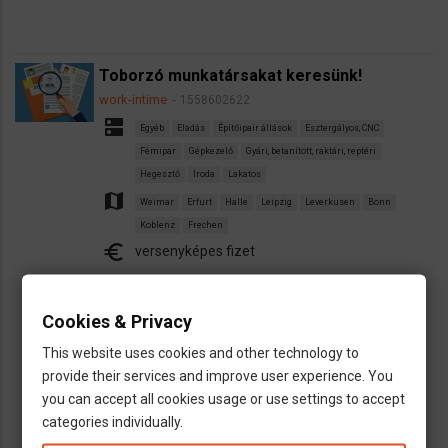
Toborzó munkatársakat keresünk!
work-intime
1558602622
dns
Egyéb
Eladás
Építőipair állások
Esztergályos, CNC
Fémipar
Gépkezelő
Gyári, betanított, raktári, reptéri
Hegesztő
Iroda
Lakatos
map
Weimar
Erfurt
Halle
Leipzig
Leverkusen
Bonn
Koblenz
Frechen
euro
versenyképes fizet
Cookies & Privacy
This website uses cookies and other technology to
Oldalszámozás
Jelenlegi
1
Oldal
2
Oldal
3
Oldal
4
Oldal
5
Következő
››
Utolsó
Last »
provide their services and improve user experience. You
oldal
oldal
oldal
you can accept all cookies usage or use settings to accept
categories individually.