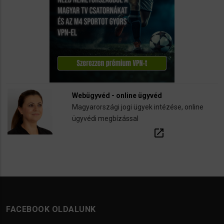
Webügyvéd - online ügyvéd
Magyarországi jogi ügyek intézése, online
ügyvédi megbízással
open_in_new
FACEBOOK OLDALUNK