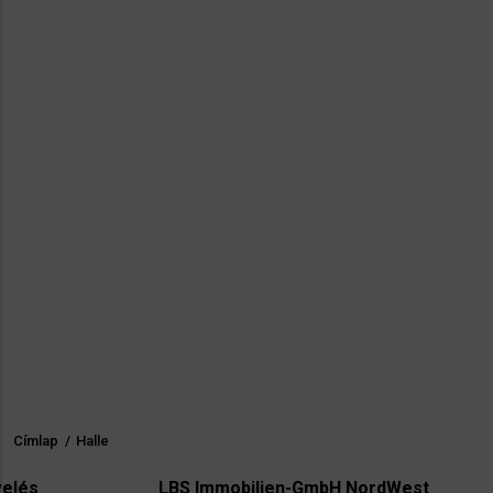
Címlap
/
Halle
Morzsa
LBS Immobilien-GmbH NordWest