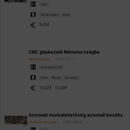
dns
Sofőr
map
Wandersleben
Gotha
euro
9,45€
CNC gépkezelő Németországba
international…
1512123177
dns
Esztergályos, CNC
map
Gotha
Plauen
Sonneberg
euro
10,52€ - 13,50€
Azonnali munkalehetöség azonnali kezdés.
Workforce-Leas…
1496828946