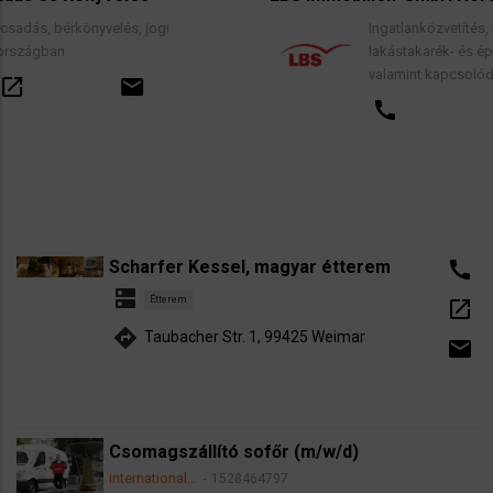
és, jogi
Ingatlanközvetítés, lakáscélú finanszíro
lakástakarék- és építési megtakarítási
valamint kapcsolódó pénzügyi tanács
email
call
open_in_new
Scharfer Kessel, magyar étterem
call
dns
Étterem
open_in_new
directions
Taubacher Str. 1, 99425 Weimar
email
Csomagszállító sofőr (m/w/d)
international…
1528464797