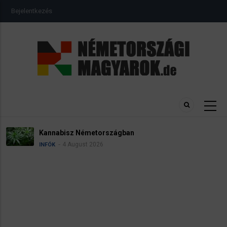
Ugrás
USER
Bejelentkezés
a
ACCOUNT
MENU
tartalomra
Kannabisz Németországban
4 August 2026
INFÓK