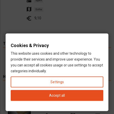
dns
Egyéb
map
Gotha
euro
9,10
TÉMÁK
Cookies & Privacy
This website uses cookies and other technology to
Hírek
Infók
Videó
Munka
TV
provide their services and improve user experience. You
you can accept all cookies usage or use settings to accept
categories individually.
HIRDETÉS
Settings
Könyvelés kizárólag cégeknek
Accept all
Vállalkozások számára kínálunk teljeskörű
könyvelési és adószakügyvédi
szolgáltatásokat