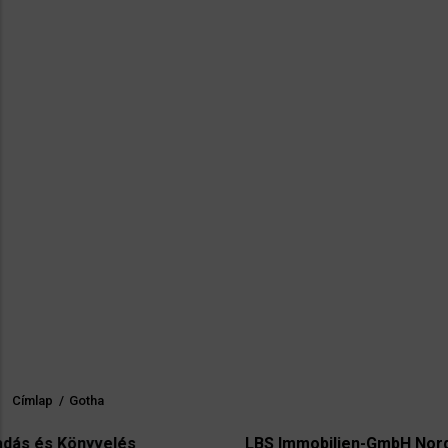
Címlap
/
Gotha
Morzsa
lés
LBS Immobilien-GmbH NordWest