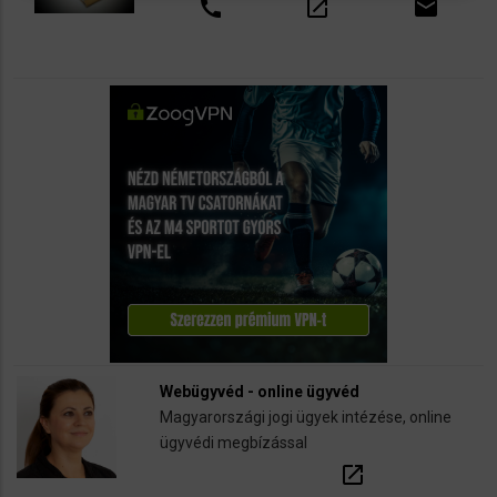
call
open_in_new
email
Webügyvéd - online ügyvéd
Magyarországi jogi ügyek intézése, online
ügyvédi megbízással
open_in_new