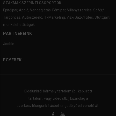
SZAKMÁK SZERINTI CSOPORTOK
Építőipar
,
Ápoló
,
Vendéglátás
,
Fémipar
,
Villanyszerelés
,
Sofőr/
Targoncás
,
Autószerelő
,
IT/Marketing
,
Víz-/Gáz-/Fűtés
,
Stuttgarti
munkalehetőségek
PARTNEREINK
Jooble
EGYEBEK
Oldalunkról bármely tartalom (pl. kép, írott
tartalom, vagy videó stb.) kizárólag a
szerkesztőségünk írásbeli engedélyével vehető át.