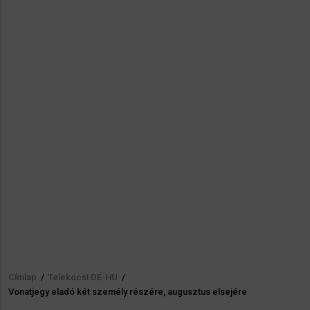
Címlap
/
Telekocsi DE-HU
/
Morzsa
Vonatjegy eladó két személy részére, augusztus elsejére