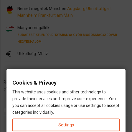
Német megállók:
München
Augsburg
Ulm
Stuttgart
Mannheim
Frankfurt am Main
Magyar megállók:
BUDAPEST
KELENFÖLD
TATABÁNYA
GYŐR
MOSONMAGYARÓVÁR
HEGYESHALOM
euro
Utiköltség: Mbsz
Cookies & Privacy
Részletekért elérhető vagyok a
gyepes.dorka@gmail.com
e-mail
címen!
This website uses cookies and other technology to
provide their services and improve user experience. You
you can accept all cookies usage or use settings to accept
TÉMÁK
categories individually.
Settings
Hírek
Infók
Videó
Munka
TV