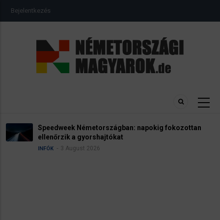
Ugrás
USER
Bejelentkezés
a
ACCOUNT
MENU
tartalomra
Speedweek Németországban: napokig fokozottan
ellenőrzik a gyorshajtókat
3 August 2026
INFÓK