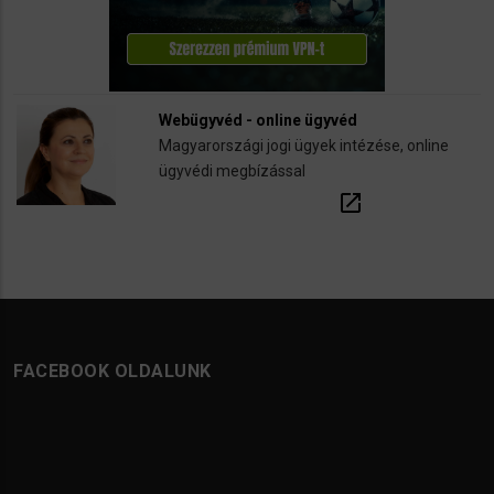
Webügyvéd - online ügyvéd
Magyarországi jogi ügyek intézése, online
ügyvédi megbízással
open_in_new
FACEBOOK OLDALUNK