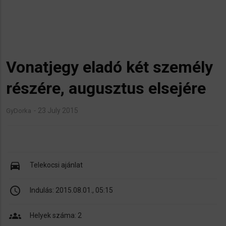
Vonatjegy eladó két személy
részére, augusztus elsejére
23 July 2015
GyDorka
directions_car
Telekocsi ajánlat
schedule
Indulás:
2015.08.01., 05:15
groups
Helyek száma: 2