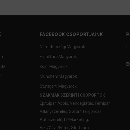
K
FACEBOOK CSOPORTJAINK
P
J
Németországi Magyarok
um
Frankfurti Magyarok
E
utz
Kölni Magyarok
r
Müncheni Magyarok
Stuttgarti Magyarok
SZAKMÁK SZERINTI CSOPORTOK
Építőipar
,
Ápoló
,
Vendéglátás
,
Fémipar
,
Villanyszerelés
,
Sofőr/ Targoncás
,
Autószerelő
,
IT/Marketing
,
Víz-/Gáz-/Fűtés
,
Stuttgarti