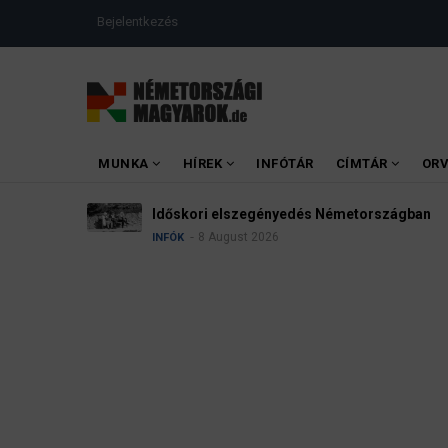
Ugrás
USER
Bejelentkezés
a
ACCOUNT
MENU
tartalomra
MAIN
MUNKA
HÍREK
INFÓTÁR
CÍMTÁR
OR
MENU
Időskori elszegényedés Németországban
8 August 2026
INFÓK