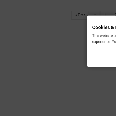
Oldalszámozás
Első
« First
Előző
‹‹
Oldal
1
oldal
oldal
Cookies & 
This website u
experience. Yo