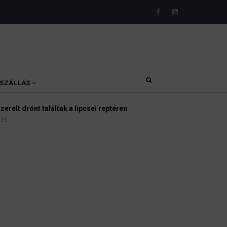
SZÁLLÁS
relt drónt találtak a lipcsei reptéren
026