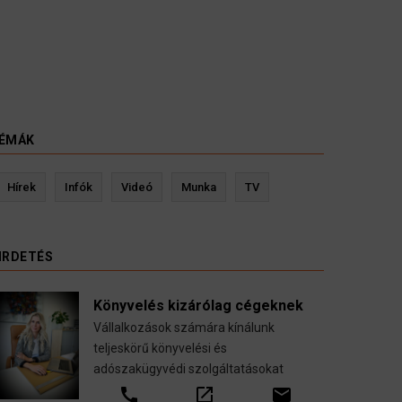
ÉMÁK
és
Kevin Ressler biztosítási szakértő
Hírek
Infók
Videó
Munka
TV
öltöztetése
Gépjármű-, jogvédelmi-, felelősség-, baleset-
ssal.
nyugdíj-, fogászati biztosítások.
IRDETÉS
call
open_in_new
email
Könyvelés kizárólag cégeknek
Vállalkozások számára kínálunk
teljeskörű könyvelési és
adószakügyvédi szolgáltatásokat
call
open_in_new
email