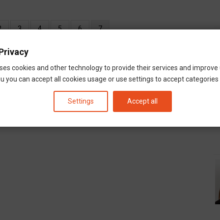
Oldal
2
Oldal
3
Oldal
4
Oldal
5
Oldal
6
Jelenlegi
7
oldal
Privacy
ses cookies and other technology to provide their services and improve
u you can accept all cookies usage or use settings to accept categories i
Settings
Accept all