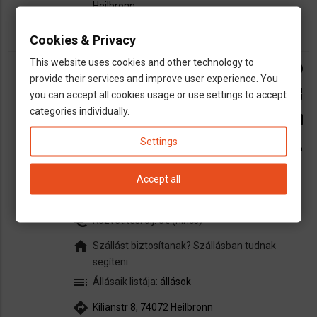
Heilbronn
Cookies & Privacy
This website uses cookies and other technology to
PS Personalservice GmbH
facebook
provide their services and improve user experience. You
dns
Ápoló
Asztalos, Faipar
Autószerelő,
open_in_new
you can accept all cookies usage or use settings to accept
autófényező
Csomagolás
Egyéb
categories individually.
email
Elektrotechnikus
Építőipair állások
Esztergályos, CNC
Fémipar
Festő
Settings
call
Gépkezelő
Gyári, betanított, raktári,
reptéri
Hegesztő
Kertész
Lakatos
Sofőr
Accept all
Targoncavezető
Villanyszerelő
Víz-, Gáz-,
Fűtésszerelés
euro_symbol
Közvetítési díj: 0€ (nincs)
home
Szállást biztosítanak? Szállásban tudnak
segíteni
toc
Állásaik listája:
állások
directions
Kilianstr 8, 74072 Heilbronn