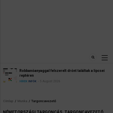
Robbanóanyaggal felszerelt drónt találtak a lipcsei
reptéren
5 August 2026
HÍREK
INFÓK
Címlap
/
Munka
/
Targoncavezető
Morzsa
NÉMETORSZÁGI TARGONCÁS, TARGONCAVEZETŐ