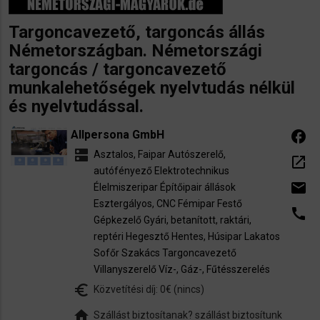
Targoncavezető, targoncás állás
Németországban. Németországi
targoncás / targoncavezető
munkalehetőségek nyelvtudás nélkül
és nyelvtudással.
Allpersona GmbH
facebook
dns
Asztalos, Faipar
Autószerelő,
open_in_new
autófényező
Elektrotechnikus
email
Élelmiszeripar
Építőipair állások
Esztergályos, CNC
Fémipar
Festő
call
Gépkezelő
Gyári, betanított, raktári,
reptéri
Hegesztő
Hentes, Húsipar
Lakatos
Sofőr
Szakács
Targoncavezető
Villanyszerelő
Víz-, Gáz-, Fűtésszerelés
euro_symbol
Közvetítési díj: 0€ (nincs)
home
Szállást biztosítanak? szállást biztosítunk