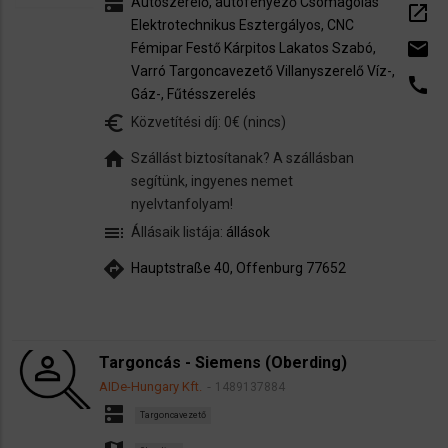
dns
Autószerelő, autófényező
Csomagolás
open_in_new
Elektrotechnikus
Esztergályos, CNC
email
Fémipar
Festő
Kárpitos
Lakatos
Szabó,
Varró
Targoncavezető
Villanyszerelő
Víz-,
call
Gáz-, Fűtésszerelés
euro_symbol
Közvetítési díj: 0€ (nincs)
home
Szállást biztosítanak? A szállásban
segítünk, ingyenes nemet
nyelvtanfolyam!
toc
Állásaik listája:
állások
directions
Hauptstraße 40, Offenburg 77652
Targoncás - Siemens (Oberding)
AIDe-Hungary Kft.
1489137884
dns
Targoncavezető