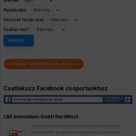
Kiemelt
Nyelvtudás
Vesznek fel párokat
Szállás van?
TOVÁBBI TARGONCÁS ÁLLÁSOK >
Csatlakozz Facebook csoportunkhoz
LBS Immobilien-GmbH NordWest
Ingatlanközvetítés, lakáscélú finanszírozási hitelek,
lakástakarék- és építési megtakarítási szerződések,