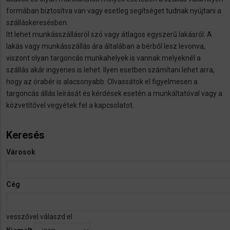
formában biztosítva van vagy esetleg segítséget tudnak nyújtani a
szálláskeresésben.
Itt lehet munkásszállásról szó vagy átlagos egyszerű lakásról. A
lakás vagy munkásszállás ára általában a bérből lesz levonva,
viszont olyan targoncás munkahelyek is vannak melyeknél a
szállás akár ingyenes is lehet. Ilyen esetben számítani lehet arra,
hogy az órabér is alacsonyabb. Olvassátok el figyelmesen a
targoncás állás leírását és kérdések esetén a munkáltatóval vagy a
közvetítővel vegyétek fel a kapcsolatot.
Keresés
Városok
Cég
vesszővel válaszd el