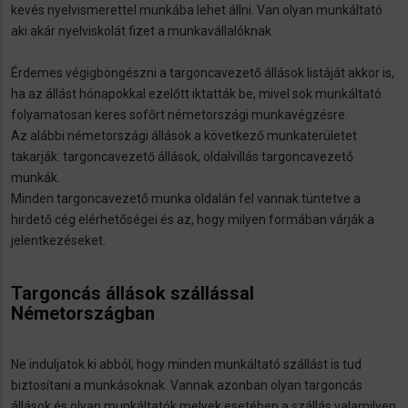
kevés nyelvismerettel munkába lehet állni. Van olyan munkáltató
aki akár nyelviskolát fizet a munkavállalóknak
Érdemes végigböngészni a targoncavezető állások listáját akkor is,
ha az állást hónapokkal ezelőtt iktatták be, mivel sok munkáltató
folyamatosan keres sofőrt németországi munkavégzésre.
Az alábbi németországi állások a következő munkaterületet
takarják: targoncavezető állások, oldalvillás targoncavezető
munkák.
Minden targoncavezető munka oldalán fel vannak tüntetve a
hirdető cég elérhetőségei és az, hogy milyen formában várják a
jelentkezéseket.
Targoncás állások szállással
Németországban
Ne induljatok ki abból, hogy minden munkáltató szállást is tud
biztosítani a munkásoknak. Vannak azonban olyan targoncás
állások és olyan munkáltatók melyek esetében a szállás valamilyen