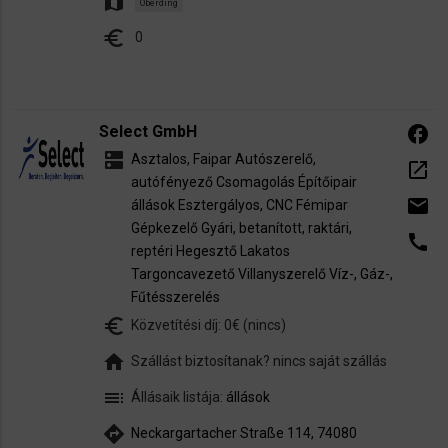
map
Oberding
euro
0
Select GmbH
facebook
dns
Asztalos, Faipar
Autószerelő,
open_in_new
autófényező
Csomagolás
Építőipair
email
állások
Esztergályos, CNC
Fémipar
Gépkezelő
Gyári, betanított, raktári,
call
reptéri
Hegesztő
Lakatos
Targoncavezető
Villanyszerelő
Víz-, Gáz-,
Fűtésszerelés
euro_symbol
Közvetítési díj: 0€ (nincs)
home
Szállást biztosítanak? nincs saját szállás
toc
Állásaik listája:
állások
directions
Neckargartacher Straße 114, 74080