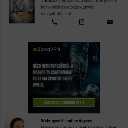
Vállalkozások számára kínálunk teljeskörű
könyvelési és adószakügyvédi
szolgáltatásokat
call
open_in_new
email
Webügyvéd - online ügyvéd
Magyarországi jogi ügyek intézése, online