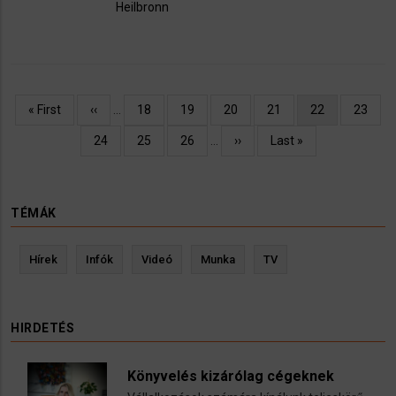
Heilbronn
Oldalszámozás
Első
« First
Előző
‹‹
…
Oldal
18
Oldal
19
Oldal
20
Oldal
21
Jelenlegi
22
Oldal
23
oldal
oldal
oldal
Oldal
24
Oldal
25
Oldal
26
…
Következő
››
Utolsó
Last »
oldal
oldal
TÉMÁK
Hírek
Infók
Videó
Munka
TV
HIRDETÉS
Könyvelés kizárólag cégeknek