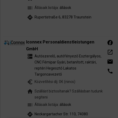
toc
Állásaik listája:
állások
directions
Rupertistraße 6, 83278 Traunstein
Iconnex Personaldienstleistungen
facebook
GmbH
open_in_new
dns
Autószerelő, autófényező
Esztergályos,
email
CNC
Fémipar
Gyári, betanított, raktári,
reptéri
Hegesztő
Lakatos
call
Targoncavezető
euro_symbol
Közvetítési díj: 0€ (nincs)
home
Szállást biztosítanak? Szállásban tudunk
segíteni
toc
Állásaik listája:
állások
directions
Neckargartacher Str. 110, 74080