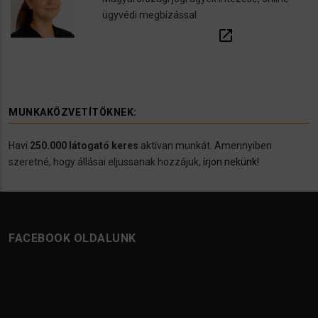
ügyvédi megbízással
open_in_new
MUNKAKÖZVETÍTÖKNEK:
Havi
250.000 látogató keres
aktívan munkát. Amennyiben
szeretné, hogy állásai eljussanak hozzájuk,
írjon nekünk!
FACEBOOK OLDALUNK