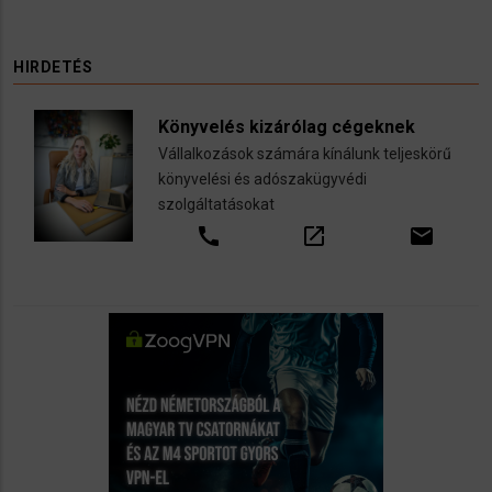
HIRDETÉS
Könyvelés kizárólag cégeknek
Vállalkozások számára kínálunk teljeskörű
könyvelési és adószakügyvédi
szolgáltatásokat
call
open_in_new
email