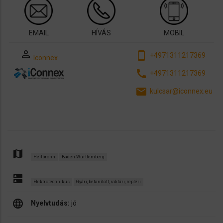
EMAIL
HÍVÁS
MOBIL
perm_identity
phone_android
+4971311217369
Iconnex
call
+4971311217369
email
kulcsar@iconnex.eu
map
Heilbronn
Baden-Württemberg
dns
Elektrotechnikus
Gyári, betanított, raktári, reptéri
language
Nyelvtudás:
jó