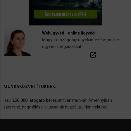
Webügyvéd - online ügyvéd
Magyarországi jogi ügyek intézése, online
ügyvédi megbízással
open_in_new
MUNKAKÖZVETÍTÖKNEK:
Havi
250.000 látogató keres
aktívan munkát. Amennyiben
szeretné, hogy állásai eljussanak hozzájuk,
írjon nekünk!