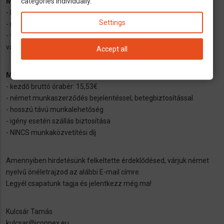
categories individually.
Munkádhoz az alábbiak szükségesek:
- legalább közepes szintű német nyelvtudás (B1)
Settings
- megbízható és önálló munkavégzés
- több műszak (délelőtt, délután), alkalmanként hétvégi munka
vállalása
Accept all
Mi az amit mi kínálunk?
- kezdő bruttó órabér: 15,53€
- német munkaszerződés bejelentéssel, betegbiztosítással
- hosszú távú munkalehetőség
- igény esetén szállás biztosítása
- NINCS munkaközvetítési díj
Amennyiben hirdetésünk felkeltette érdeklődésed, várjuk német
nyelvű önéletrajzod az alábbi E-mail címre.
Legyél csapatunk tagja és jelentkezz még ma!
Kulcsár Tamás
kulcsar@iconnex.eu