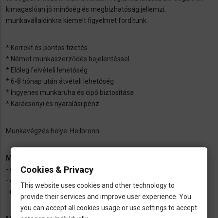
kimagaslóan jó minőség és megbízhatóság jellemzi,
munkavállalóinkra kiemelt figyelmet fordítunk.
* Korrekt és pontos fizetés
* Német munkaszerződés bejelentéssel
* Előleg felvételi lehetőség
* 6-8 hónap után átvételi lehetőség
* Ingyenes munkaruha és cipő biztosítása
* Karácsonyi és nyaralási pénz
Munkavégzés helye: Heilbronn
Mi lenne a feladatod?
Cookies & Privacy
- gépkezelés
- összeszerelés
This website uses cookies and other technology to
- minőségellenőrzés
provide their services and improve user experience. You
you can accept all cookies usage or use settings to accept