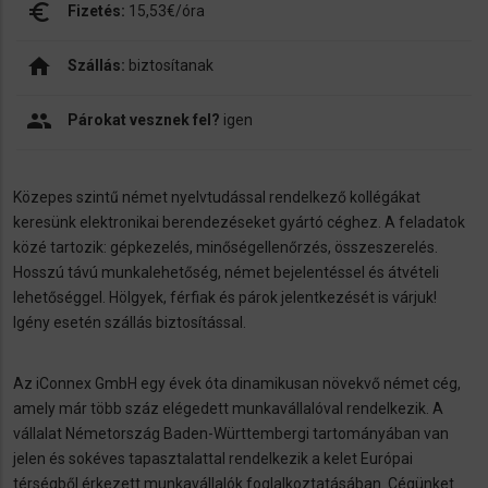
euro_symbol
Fizetés:
15,53€/óra
home
Szállás:
biztosítanak
people
Párokat vesznek fel?
igen
Közepes szintű német nyelvtudással rendelkező kollégákat
keresünk elektronikai berendezéseket gyártó céghez. A feladatok
közé tartozik: gépkezelés, minőségellenőrzés, összeszerelés.
Hosszú távú munkalehetőség, német bejelentéssel és átvételi
lehetőséggel. Hölgyek, férfiak és párok jelentkezését is várjuk!
Igény esetén szállás biztosítással.
Az iConnex GmbH egy évek óta dinamikusan növekvő német cég,
amely már több száz elégedett munkavállalóval rendelkezik. A
vállalat Németország Baden-Württembergi tartományában van
jelen és sokéves tapasztalattal rendelkezik a kelet Európai
térségből érkezett munkavállalók foglalkoztatásában. Cégünket