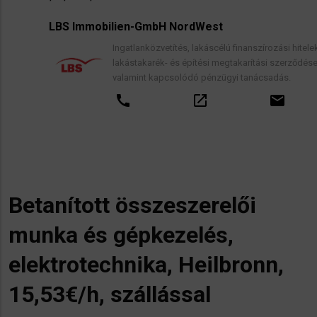
LBS Immobilien-GmbH NordWest
Ingatlanközvetítés, lakáscélú finanszírozási hitelek,
lakástakarék- és építési megtakarítási szerződések,
valamint kapcsolódó pénzügyi tanácsadás.
call
open_in_new
email
Betanított összeszerelői
munka és gépkezelés,
elektrotechnika, Heilbronn,
15,53€/h, szállással