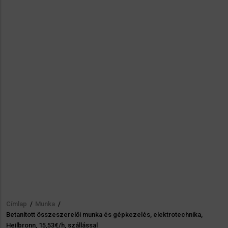
Címlap
/
Munka
/
Morzsa
Betanított összeszerelői munka és gépkezelés, elektrotechnika,
Heilbronn, 15,53€/h, szállással