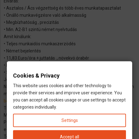
Elvárás:
• Asztalos / Ács végzettség és több éves munkatapasztalat
• Önálló munkavégzésre való alkalmasság
• Megbízhatóság , precizitás
• Min. A2-B1 szintü német nyelvtudás
Amit kínálunk:
• Teljes munkaidös munkaszerzödés
• Német bejelentés
• 11,83 Euro/óra + juttatás , növekvö órabér
• Hosszútávú munkalehetöség
• Szállásban tudunk segíteni
Cookies & Privacy
Jelentkezés:
This website uses cookies and other technology to
Német nyelvü önéletrajzal és a végzettséget igazoló dokumentum
provide their services and improve user experience. You
másolatával a következö e-mail címen:
you can accept all cookies usage or use settings to accept
bewerbung.eu-worker@orizon.de
categories individually.
Tisztelettel:
Molnár Éva
Settings
Personalberaterin Recruiting Orizon GmbH
e-mail:
e.molnar@orizon.de
Tel.: +491736277569
Accept all