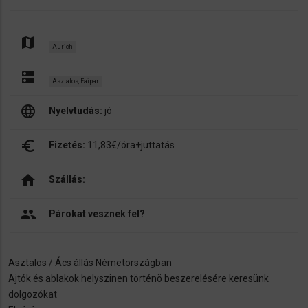
map
Aurich
dns
Asztalos, Faipar
language
Nyelvtudás:
jó
euro_symbol
Fizetés:
11,83€/óra+juttatás
home
Szállás:
people
Párokat vesznek fel?
Asztalos / Ács állás Németországban
Ajtók és ablakok helyszinen történö beszerelésére keresünk
dolgozókat