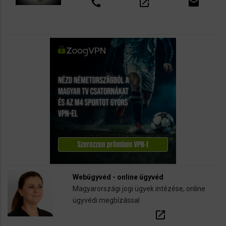
call
open_in_new
email
Webügyvéd - online ügyvéd
Magyarországi jogi ügyek intézése, online
ügyvédi megbízással
open_in_new