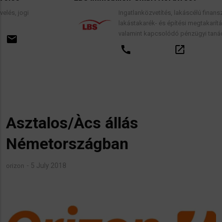
Ingatlanközvetítés, lakáscélú finanszírozási hitelek,
lakástakarék- és építési megtakarítási szerződések
valamint kapcsolódó pénzügyi tanácsadás.
call
open_in_new
email
Asztalos/Àcs állás
Németországban
5 July 2018
orizon