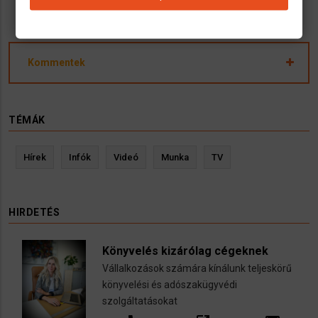
Kommentek
TÉMÁK
Hírek
Infók
Videó
Munka
TV
HIRDETÉS
Könyvelés kizárólag cégeknek
Vállalkozások számára kínálunk teljeskörű
könyvelési és adószakügyvédi
szolgáltatásokat