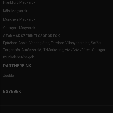
Frankfurti Magyarok
Kölni Magyarok
Müncheni Magyarok
Stuttgarti Magyarok
SZAKMÁK SZERINTI CSOPORTOK
Építőipar
,
Ápoló
,
Vendéglátás
,
Fémipar
,
Villanyszerelés
,
Sofőr/
Targoncás
,
Autószerelő
,
IT/Marketing
,
Víz-/Gáz-/Fűtés
,
Stuttgarti
munkalehetőségek
PARTNEREINK
Jooble
EGYEBEK