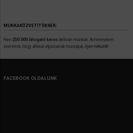
MUNKAKÖZVETÍTÖKNEK:
Havi
250.000 látogató keres
aktívan munkát. Amennyiben
szeretné, hogy állásai eljussanak hozzájuk,
írjon nekünk!
FACEBOOK OLDALUNK