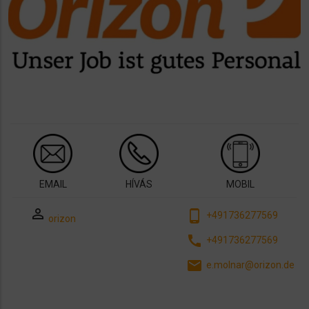
EMAIL
HÍVÁS
MOBIL
perm_identity
phone_android
+491736277569
orizon
call
+491736277569
email
e.molnar@orizon.de