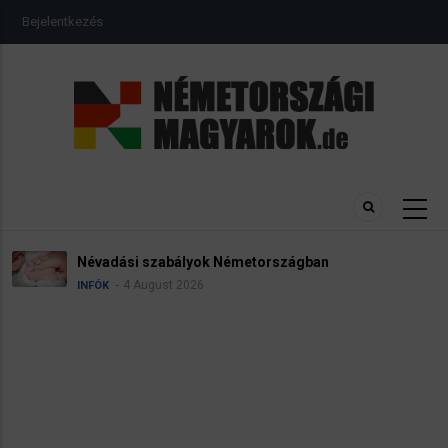
Ugrás
USER
Bejelentkezés
a
ACCOUNT
MENU
tartalomra
Névadási szabályok Németországban
4 August 2026
INFÓK