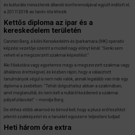
és kulturális miniszterek állandó konferenciájával együtt indított el,
a 2017/2018-as tanév óta létezik.
Kettős diploma az ipar és a
kereskedelem területén
Carsten Berg, a kölni Kereskedelmi és Iparkamara (IHK) operatív
képzési vezetője szerint a modell nagy előnyt kínál: "Senki sem
veheti el a megszerzett szakmai képesítést."
Aki főiskolára vagy egyetemre megy a megszerzett szakmai vagy
általános érettségivel, és közben rájön, hogy a választott
tanulmányok végül is nem neki valók, annak legalább van már egy
diploma a zsebében. "Tehát dolgozhatsz abban a szakmában,
amit megtanultál, és nem kell a nulláról kezdened a szakmai
pályafutásodat" – mondja Berg.
De ehhez előbb akarnod és bírnod kell, hogy a plusz erőfeszítést
jelentő szakképzést és a tanulást egyszerre teljesíteni tudjad.
Heti három óra extra