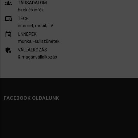
groups
TÁRSADALOM
hírek és infók
devices
TECH
internet, mobil, TV​
insert_invitation
ÜNNEPEK
munka, -suliszünetek
admin_panel_settings
VÁLLALKOZÁS
& magánvállalkozás
FACEBOOK OLDALUNK