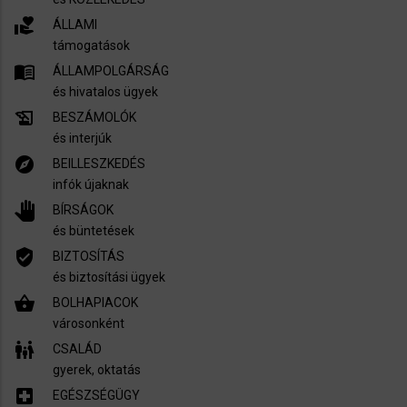
volunteer_activism
ÁLLAMI
támogatások
menu_book
ÁLLAMPOLGÁRSÁG
és hivatalos ügyek
history_edu
BESZÁMOLÓK
és interjúk
explore
BEILLESZKEDÉS
infók újaknak
pan_tool
BÍRSÁGOK
és büntetések
verified_user
BIZTOSÍTÁS
és biztosítási ügyek
shopping_basket
BOLHAPIACOK
városonként
family_restroom
CSALÁD
gyerek, oktatás
local_hospital
EGÉSZSÉGÜGY