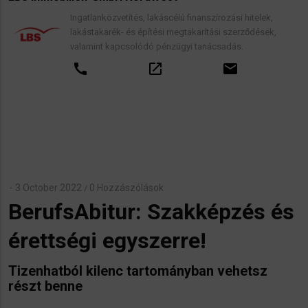
Ingatlanközvetítés, lakáscélú finanszírozási hitelek,
lakástakarék- és építési megtakarítási szerződések,
valamint kapcsolódó pénzügyi tanácsadás.
call
open_in_new
email
3 October 2022
0 Hozzászólások
/
BerufsAbitur: Szakképzés és
érettségi egyszerre!
Tizenhatból kilenc tartományban vehetsz
részt benne