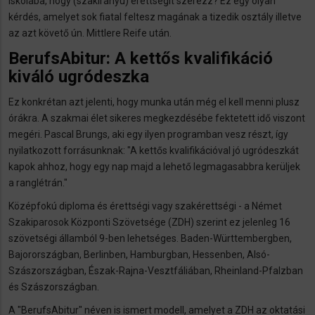
iskolába, hogy (szakirányú) érettségit szerezz? Ez egy olyan
kérdés, amelyet sok fiatal feltesz magának a tizedik osztály illetve
az azt követő ún. Mittlere Reife után.
BerufsAbitur: A kettős kvalifikáció
kiváló ugródeszka
Ez konkrétan azt jelenti, hogy munka után még el kell menni plusz
órákra. A szakmai élet sikeres megkezdésébe fektetett idő viszont
megéri. Pascal Brungs, aki egy ilyen programban vesz részt, így
nyilatkozott forrásunknak: "A kettős kvalifikációval jó ugródeszkát
kapok ahhoz, hogy egy nap majd a lehető legmagasabbra kerüljek
a ranglétrán."
Középfokú diploma és érettségi vagy szakérettségi - a Német
Szakiparosok Központi Szövetsége (ZDH) szerint ez jelenleg 16
szövetségi államból 9-ben lehetséges. Baden-Württembergben,
Bajorországban, Berlinben, Hamburgban, Hessenben, Alsó-
Szászországban, Észak-Rajna-Vesztfáliában, Rheinland-Pfalzban
és Szászországban.
A "BerufsAbitur" néven is ismert modell, amelyet a ZDH az oktatási