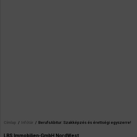
Címlap
/
Infótár
/
BerufsAbitur: Szakképzés és érettségi egyszerre!
Morzsa
LBS Immobilien-GmbH NordWest