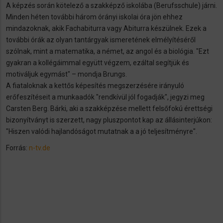
A képzés során kötelező a szakképző iskolába (Berufsschule) járni.
Minden héten további három órányi iskolai óra jön ehhez
mindazoknak, akik Fachabiturra vagy Abiturra készülnek. Ezek a
további órák az olyan tantárgyak ismeretének elmélyítéséről
szólnak, mint a matematika, a német, az angol és a biológia. "Ezt
gyakran a kollégáimmal együtt végzem, ezáltal segítjük és
motiváljuk egymást" – mondja Brungs.
A fiataloknak a kettős képesítés megszerzésére irányuló
erőfeszítéseit a munkaadók "rendkívül jól fogadják", jegyzi meg
Carsten Berg. Bárki, aki a szakképzése mellett felsőfokú érettségi
bizonyítványt is szerzett, nagy pluszpontot kap az állásinterjúkon:
"Hiszen valódi hajlandóságot mutatnak a a jó teljesítményre".
Forrás:
n-tv.de