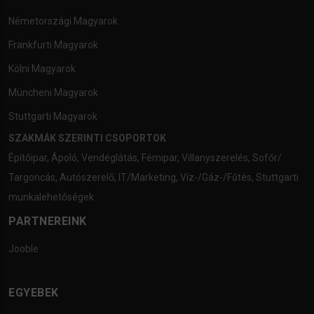
Németországi Magyarok
Frankfurti Magyarok
Kölni Magyarok
Müncheni Magyarok
Stuttgarti Magyarok
SZAKMÁK SZERINTI CSOPORTOK
Építőipar
,
Ápoló
,
Vendéglátás
,
Fémipar
,
Villanyszerelés
,
Sofőr/
Targoncás
,
Autószerelő
,
IT/Marketing
,
Víz-/Gáz-/Fűtés
,
Stuttgarti
munkalehetőségek
PARTNEREINK
Jooble
EGYEBEK