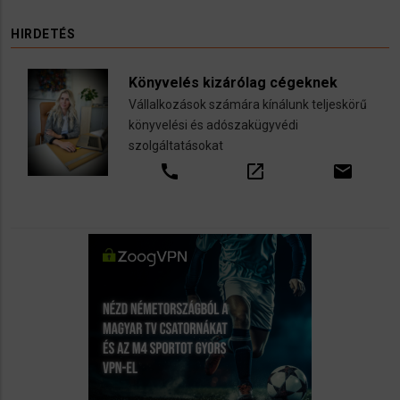
HIRDETÉS
Könyvelés kizárólag cégeknek
Vállalkozások számára kínálunk teljeskörű
könyvelési és adószakügyvédi
szolgáltatásokat
call
open_in_new
email