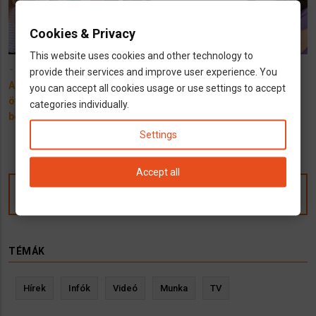
Cookies & Privacy
This website uses cookies and other technology to
30 December 2022
18 February 2022
provide their services and improve user experience. You
A németországi óvodások
Kinderkrankentage,
you can accept all cookies usage or use settings to accept
ötödével otthon alig
Kinderkrankengeld
categories individually.
beszélnek németül
Németországban
Settings
Accept all
Kommentek
TÉMÁK
Hírek
Infók
Videó
Munka
TV