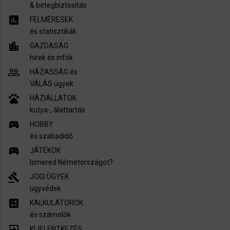
​& betegbiztosítás
assessment
FELMÉRÉSEK
és statisztikák
location_city
GAZDASÁG
hírek és infók
people_outline
HÁZASSÁG és
VÁLÁS ügyek
pets
HÁZIÁLLATOK
kutya-, álattartás
sports_esports
HOBBY
és szabadidő
sports_esports
JÁTÉKOK
Ismered Németországot?
gavel
JOGI ÜGYEK
ügyvédek
calculate
KALKULÁTOROK
és számolók
exit_to_app
KIJELENTKEZÉS