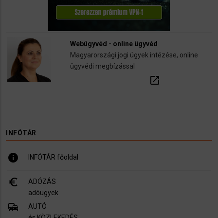
Webügyvéd - online ügyvéd
Magyarországi jogi ügyek intézése, online
ügyvédi megbízással
open_in_new
INFÓTÁR
info
INFÓTÁR főoldal
euro_symbol
ADÓZÁS
adóügyek
commute
AUTÓ
és KÖZLEKEDÉS