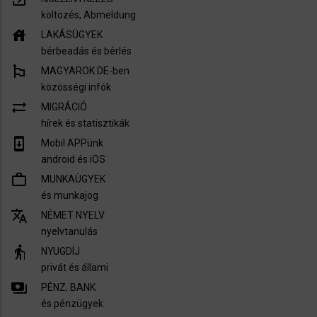
költözés, Abmeldung
house
LAKÁSÜGYEK
bérbeadás és bérlés
emoji_flags
MAGYAROK DE-ben
közösségi infók
sync_alt
MIGRÁCIÓ
hírek és statisztikák
system_update
Mobil APPünk
android és iOS
work_outline
MUNKAÜGYEK
és munkajog
translate
NÉMET NYELV
nyelvtanulás
elderly
NYUGDÍJ
privát és állami
payments
PÉNZ, BANK
és pénzügyek