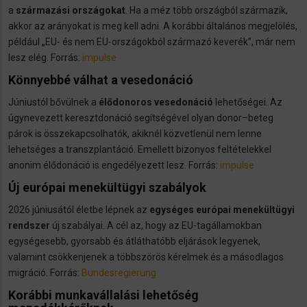
a
származási országokat
. Ha a méz több országból származik,
akkor az arányokat is meg kell adni. A korábbi általános megjelölés,
például „EU- és nem EU-országokból származó keverék”, már nem
lesz elég. Forrás:
impulse
Könnyebbé válhat a vesedonáció
Júniustól bővülnek a
élődonoros vesedonáció
lehetőségei. Az
úgynevezett keresztdonáció segítségével olyan donor–beteg
párok is összekapcsolhatók, akiknél közvetlenül nem lenne
lehetséges a transzplantáció. Emellett bizonyos feltételekkel
anonim élődonáció is engedélyezett lesz. Forrás:
impulse
Új európai menekültügyi szabályok
2026 júniusától életbe lépnek az
egységes európai menekültügyi
rendszer
új szabályai. A cél az, hogy az EU-tagállamokban
egységesebb, gyorsabb és átláthatóbb eljárások legyenek,
valamint csökkenjenek a többszörös kérelmek és a másodlagos
migráció. Forrás:
Bundesregierung
Korábbi munkavállalási lehetőség