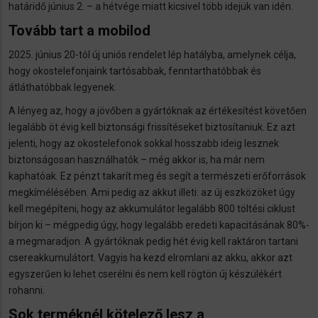
határidő június 2. – a hétvége miatt kicsivel több idejük van idén.
Tovább tart a mobilod
2025. június 20-tól új uniós rendelet lép hatályba, amelynek célja,
hogy okostelefonjaink tartósabbak, fenntarthatóbbak és
átláthatóbbak legyenek.
A lényeg az, hogy a jövőben a gyártóknak az értékesítést követően
legalább öt évig kell biztonsági frissítéseket biztosítaniuk. Ez azt
jelenti, hogy az okostelefonok sokkal hosszabb ideig lesznek
biztonságosan használhatók – még akkor is, ha már nem
kaphatóak. Ez pénzt takarít meg és segít a természeti erőforrások
megkímélésében. Ami pedig az akkut illeti: az új eszközöket úgy
kell megépíteni, hogy az akkumulátor legalább 800 töltési ciklust
bírjon ki – mégpedig úgy, hogy legalább eredeti kapacitásának 80%-
a megmaradjon. A gyártóknak pedig hét évig kell raktáron tartani
csereakkumulátort. Vagyis ha kezd elromlani az akku, akkor azt
egyszerűen ki lehet cserélni és nem kell rögtön új készülékért
rohanni.
Sok terméknél kötelező lesz a