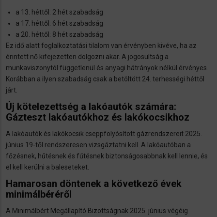
a 13. héttől: 2 hét szabadság
a 17. héttől: 6 hét szabadság
a 20. héttől: 8 hét szabadság
Ez idő alatt foglalkoztatási tilalom van érvényben kivéve, ha az
érintett nő kifejezetten dolgozni akar. A jogosultság a
munkaviszonytól függetlenül és anyagi hátrányok nélkül érvényes.
Korábban a ilyen szabadság csak a betöltött 24. terhességi héttől
járt.
Új kötelezettség a lakóautók számára:
Gázteszt lakóautókhoz és lakókocsikhoz
A lakóautók és lakókocsik cseppfolyósított gázrendszereit 2025.
június 19-től rendszeresen vizsgáztatni kell. A lakóautóban a
főzésnek, hűtésnek és fűtésnek biztonságosabbnak kell lennie, és
el kell kerülni a baleseteket.
Hamarosan döntenek a következő évek
minimálbéréről
A Minimálbért Megállapító Bizottságnak 2025. június végéig