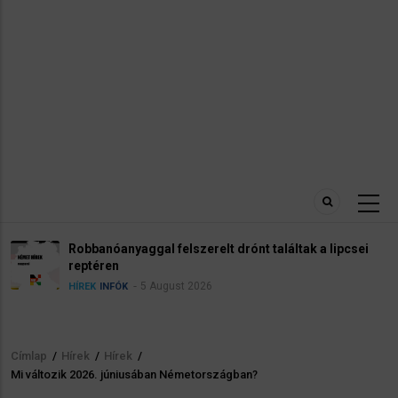
al felszerelt drónt találtak a lipcsei
Kannabisz N
4 Augu
INFÓK
 August 2026
Címlap
/
Hírek
/
Hírek
/
Morzsa
Mi változik 2026. júniusában Németországban?