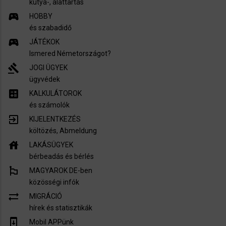
kutya-, álattartás
sports_esports
HOBBY
és szabadidő
sports_esports
JÁTÉKOK
Ismered Németországot?
gavel
JOGI ÜGYEK
ügyvédek
calculate
KALKULÁTOROK
és számolók
exit_to_app
KIJELENTKEZÉS
költözés, Abmeldung
house
LAKÁSÜGYEK
bérbeadás és bérlés
emoji_flags
MAGYAROK DE-ben
közösségi infók
sync_alt
MIGRÁCIÓ
hírek és statisztikák
system_update
Mobil APPünk