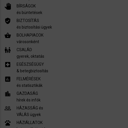
pan_tool
BÍRSÁGOK
és büntetések
verified_user
BIZTOSÍTÁS
és biztosítási ügyek
shopping_basket
BOLHAPIACOK
városonként
family_restroom
CSALÁD
gyerek, oktatás
local_hospital
EGÉSZSÉGÜGY
​& betegbiztosítás
assessment
FELMÉRÉSEK
és statisztikák
location_city
GAZDASÁG
hírek és infók
people_outline
HÁZASSÁG és
VÁLÁS ügyek
pets
HÁZIÁLLATOK