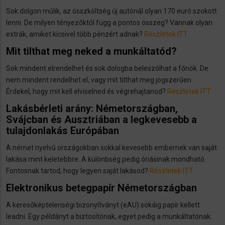
Sok dolgon múlik, az összköltség új autónál olyan 170 euró szokott
lenni. De milyen tényezőktől függ a pontos összeg? Vannak olyan
extrák, amiket kicsivel több pénzért adnak?
Részletek ITT
Mit tilthat meg neked a munkáltatód?
Sok mindent elrendelhet és sok dologba beleszólhat a főnök. De
nem mindent rendelhet el, vagy mit tilthat meg jogszerűen.
Érdekel, hogy mit kell elviselned és végrehajtanod?
Részletek ITT
Lakásbérleti arány: Németországban,
Svájcban és Ausztriában a legkevesebb a
tulajdonlakás Európában
A német nyelvű országokban sokkal kevesebb embernek van saját
lakása mint keletebbre. A különbség pedig óriásinak mondható.
Fontosnak tartod, hogy legyen saját lakásod?
Részletek ITT
Elektronikus betegpapír Németországban
A keresőképtelenségi bizonyítványt (eAU) sokáig papír kellett
leadni. Egy példányt a biztosítónak, egyet pedig a munkáltatónak.