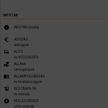
INFÓTÁR
info
INFÓTÁR főoldal
euro_symbol
ADÓZÁS
adóügyek
commute
AUTÓ
és KÖZLEKEDÉS
volunteer_activism
ÁLLAMI
támogatások
menu_book
ÁLLAMPOLGÁRSÁG
és hivatalos ügyek
history_edu
BESZÁMOLÓK
és interjúk
explore
BEILLESZKEDÉS
infók újaknak