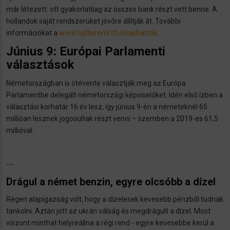
már létezett: ott gyakorlatilag az összes bank részt vett benne. A
hollandok saját rendszerüket jövőre állítják át. További
információkat a
wero hátteréről itt olvashattok
.
Június 9: Európai Parlamenti
választások
Németországban is ötévente választják meg az Európa
Parlamentbe delegált németországi képviselőket. Idén első ízben a
választási korhatár 16 év lesz, így június 9-én a németeknél 65
millióan lesznek jogosultak részt venni – szemben a 2019-es 61,5
millióval.
---
Drágul a német benzin, egyre olcsóbb a dízel
Régen alapigazság volt, hogy a dízelesek kevesebb pénzből tudnak
tankolni. Aztán jött az ukrán válság és megdrágult a dízel. Most
viszont minthat helyreállna a régi rend - egyre kevesebbe kerül a