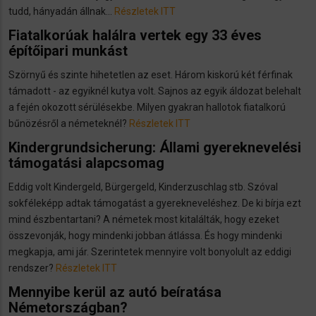
tudd, hányadán állnak...
Részletek ITT
Fiatalkorúak halálra vertek egy 33 éves
építőipari munkást
Szörnyű és szinte hihetetlen az eset. Három kiskorú két férfinak
támadott - az egyiknél kutya volt. Sajnos az egyik áldozat belehalt
a fején okozott sérülésekbe. Milyen gyakran hallotok fiatalkorú
bűnözésről a németeknél?
Részletek ITT
Kindergrundsicherung: Állami gyereknevelési
támogatási alapcsomag
Eddig volt Kindergeld, Bürgergeld, Kinderzuschlag stb. Szóval
sokféleképp adtak támogatást a gyerekneveléshez. De ki bírja ezt
mind észbentartani? A németek most kitalálták, hogy ezeket
összevonják, hogy mindenki jobban átlássa. És hogy mindenki
megkapja, ami jár. Szerintetek mennyire volt bonyolult az eddigi
rendszer?
Részletek ITT
Mennyibe kerül az autó beíratása
Németországban?