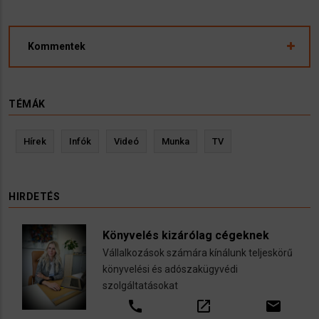
Kommentek
TÉMÁK
Hírek
Infók
Videó
Munka
TV
HIRDETÉS
Könyvelés kizárólag cégeknek
Vállalkozások számára kínálunk teljeskörű
könyvelési és adószakügyvédi
szolgáltatásokat
call
open_in_new
email