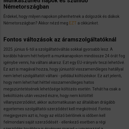
Munkaszüneti napok és szünidő
Németországban
Érdekel, hogy milyen napokon pihenhetnek a dolgozók és diákok
Németországban? Akkor nézd meg
EZT
a cikkünket.
Fontos változások az áramszolgáltatóknál
2025. június 6-tól a szolgáltatóváltás sokkal gyorsabb lesz. A
korábbi három hét helyett a munkanapokon mindössze 24 órát fog
igénybe venni, ha váltani akarsz. Ezt egy EU-irányelv teszi lehetővé.
Ez azt is magával hozza, hogy júniustól visszamenőleges hatállyal
nem lehet szolgáltatót váltani - például költözéskor. Ez azt jelenti,
hogy nem lehet hat héttel visszamenőleges hatos
megszüntetésének lehetősége költözés esetén. Tehát ha csak a
beköltözés után veszed észre, hogy nem kötöttél
villanyszerződést, akkor automatikusan az általában drágább
egyetemes szolgáltatói szerződést kell megkötnöd. Fontos
megjegyezni azt is, hogy az előző bérlőnek is időben kell
felmondani saját szerződését - ellenkező esetben a régi
szerződés továbbra is érvényes marad – ugyanazzal a