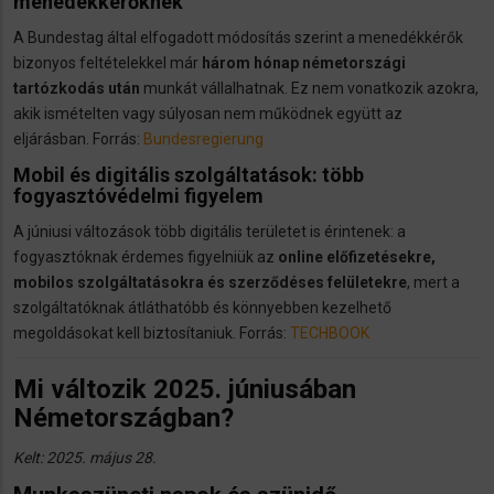
menedékkérőknek
A Bundestag által elfogadott módosítás szerint a menedékkérők
bizonyos feltételekkel már
három hónap németországi
tartózkodás után
munkát vállalhatnak. Ez nem vonatkozik azokra,
akik ismételten vagy súlyosan nem működnek együtt az
eljárásban. Forrás:
Bundesregierung
Mobil és digitális szolgáltatások: több
fogyasztóvédelmi figyelem
A júniusi változások több digitális területet is érintenek: a
fogyasztóknak érdemes figyelniük az
online előfizetésekre,
mobilos szolgáltatásokra és szerződéses felületekre
, mert a
szolgáltatóknak átláthatóbb és könnyebben kezelhető
megoldásokat kell biztosítaniuk. Forrás:
TECHBOOK
Mi változik 2025. júniusában
Németországban?
Kelt: 2025. május 28.