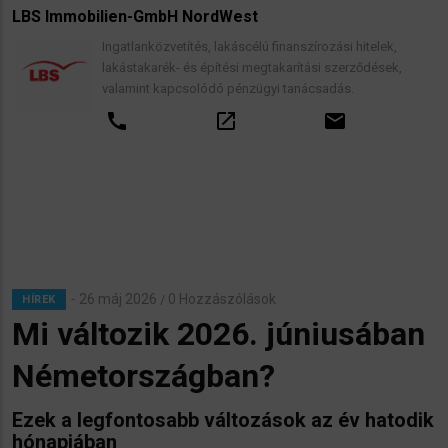
LBS Immobilien-GmbH NordWest
Ingatlanközvetítés, lakáscélú finanszírozási hitelek,
lakástakarék- és építési megtakarítási szerződések,
valamint kapcsolódó pénzügyi tanácsadás.
call
open_in_new
email
26 máj 2026
0 Hozzászólások
/
HÍREK
Mi változik 2026. júniusában
Németországban?
Ezek a legfontosabb változások az év hatodik
hónapjában