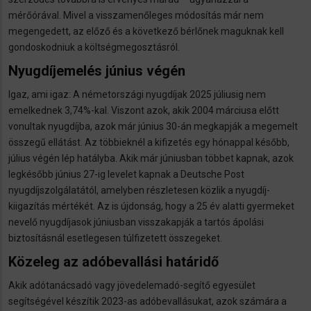
mérőórával. Mivel a visszamenőleges módosítás már nem
megengedett, az előző és a következő bérlőnek maguknak kell
gondoskodniuk a költségmegosztásról.
Nyugdíjemelés június végén
Igaz, ami igaz: A németországi nyugdíjak 2025 júliusig nem
emelkednek 3,74%-kal. Viszont azok, akik 2004 márciusa előtt
vonultak nyugdíjba, azok már június 30-án megkapják a megemelt
összegű ellátást. Az többieknél a kifizetés egy hónappal később,
július végén lép hatályba. Akik már júniusban többet kapnak, azok
legkésőbb június 27-ig levelet kapnak a Deutsche Post
nyugdíjszolgálatától, amelyben részletesen közlik a nyugdíj-
kiigazítás mértékét. Az is újdonság, hogy a 25 év alatti gyermeket
nevelő nyugdíjasok júniusban visszakapják a tartós ápolási
biztosításnál esetlegesen túlfizetett összegeket.
Közeleg az adóbevallási határidő
Akik adótanácsadó vagy jövedelemadó-segítő egyesület
segítségével készítik 2023-as adóbevallásukat, azok számára a