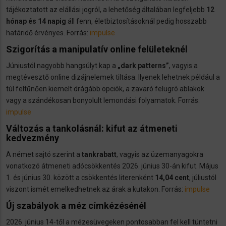
tájékoztatott az elállási jogról, a lehetőség általában legfeljebb
12
hónap és 14 napig
áll fenn, életbiztosításoknál pedig hosszabb
határidő érvényes. Forrás:
impulse
Szigorítás a manipulatív online felületeknél
Júniustól nagyobb hangsúlyt kap a
„dark patterns”
, vagyis a
megtévesztő online dizájnelemek tiltása. Ilyenek lehetnek például a
túl feltűnően kiemelt drágább opciók, a zavaró felugró ablakok
vagy a szándékosan bonyolult lemondási folyamatok. Forrás:
impulse
Változás a tankolásnál: kifut az átmeneti
kedvezmény
A német sajtó szerint a
tankrabatt
, vagyis az üzemanyagokra
vonatkozó átmeneti adócsökkentés 2026. június 30-án kifut. Május
1. és június 30. között a csökkentés literenként
14,04 cent
, júliustól
viszont ismét emelkedhetnek az árak a kutakon. Forrás:
impulse
Új szabályok a méz címkézésénél
2026. június 14-től a mézesüvegeken pontosabban fel kell tüntetni