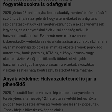
fogyatékosokra is odafigyelni
2025. június 28-án hatályba lép az akadálymentesítés fokozásáról
szóló törvény. Ez azt jelenti, hogy a termékeket és a digitális
szolgáltatásokat úgy kell megtervezni, hogy a akadálymentesek
legyenek, és a fogyatékkal élők külső segítség nélkül is
használhassák azokat. Ez immár nem csak az online
kiskereskedők weboldalaira és alkalmazásaira vonatkozik, hanem
olyan mindennapi dolgokra is, mint az okostelefonok, jegykiadó
automaták, banki portálok, ATM-ek, e-könyv-olvasók vagy
okostelevíziók. Az új specifikációk többek között jobb
használhatóságot, hangos olvasási funkciókat, akusztikus
visszajelzést és nagy kontrasztú kijelzőket tartalmaznak.
Anyák védelme: Halvaszületésnél is jár a
pihenőidő
2025 júniusától fontos változás lép életbe az anyavédelmi
törvényben: a terhesség 12. hete után elvetélő terhes nők a
jövőben lépcsőzetes anyasági védelemre lesznek jogosultak.
Ennek ideje a következőképpen alakul: