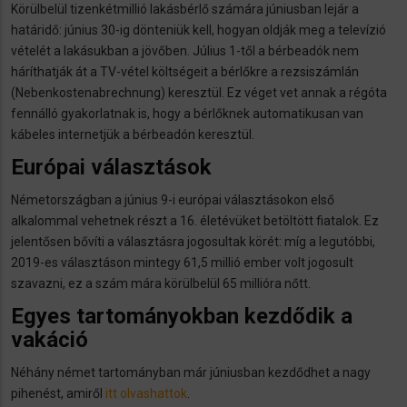
Körülbelül tizenkétmillió lakásbérlő számára júniusban lejár a
határidő: június 30-ig dönteniük kell, hogyan oldják meg a televízió
vételét a lakásukban a jövőben. Július 1-től a bérbeadók nem
háríthatják át a TV-vétel költségeit a bérlőkre a rezsiszámlán
(Nebenkostenabrechnung) keresztül. Ez véget vet annak a régóta
fennálló gyakorlatnak is, hogy a bérlőknek automatikusan van
kábeles internetjük a bérbeadón keresztül.
Európai választások
Németországban a június 9-i európai választásokon első
alkalommal vehetnek részt a 16. életévüket betöltött fiatalok. Ez
jelentősen bővíti a választásra jogosultak körét: míg a legutóbbi,
2019-es választáson mintegy 61,5 millió ember volt jogosult
szavazni, ez a szám mára körülbelül 65 millióra nőtt.
Egyes tartományokban kezdődik a
vakáció
Néhány német tartományban már júniusban kezdődhet a nagy
pihenést, amiről
itt olvashattok
.