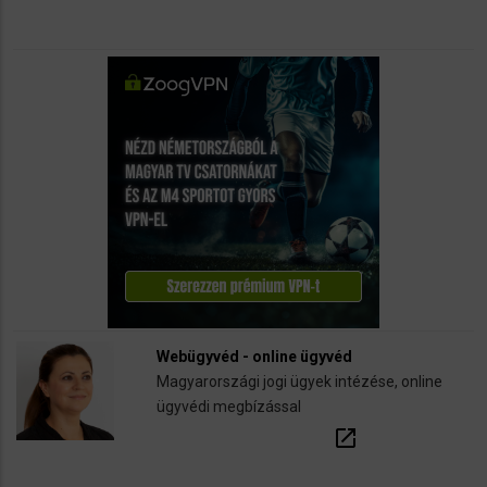
Webügyvéd - online ügyvéd
Magyarországi jogi ügyek intézése, online
ügyvédi megbízással
open_in_new