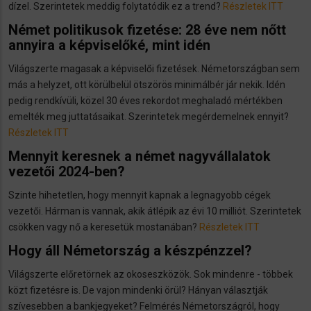
dízel. Szerintetek meddig folytatódik ez a trend?
Részletek ITT
Német politikusok fizetése: 28 éve nem nőtt
annyira a képviselőké, mint idén
Világszerte magasak a képviselői fizetések. Németországban sem
más a helyzet, ott körülbelül ötszörös minimálbér jár nekik. Idén
pedig rendkívüli, közel 30 éves rekordot meghaladó mértékben
emelték meg juttatásaikat. Szerintetek megérdemelnek ennyit?
Részletek ITT
Mennyit keresnek a német nagyvállalatok
vezetői 2024-ben?
Szinte hihetetlen, hogy mennyit kapnak a legnagyobb cégek
vezetői. Hárman is vannak, akik átlépik az évi 10 milliót. Szerintetek
csökken vagy nő a keresetük mostanában?
Részletek ITT
Hogy áll Németország a készpénzzel?
Világszerte előretörnek az okoseszközök. Sok mindenre - többek
közt fizetésre is. De vajon mindenki örül? Hányan választják
szívesebben a bankjegyeket? Felmérés Németországról, hogy