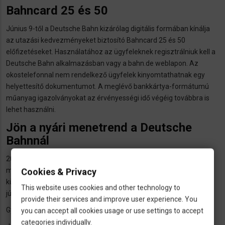
Bahncard 25 és 50
Június 9-től a Deutsche Bahn kizárólag digitális formában kínálja
az utazási kedvezményeket biztosító Bahncard 25 és 50
előfizetéseket. Használatához az ügyfeleknek regisztrálniuk kell a
Deutsche Bahn alkalmazásban vagy a bahn.de weblapon. Az
okostelefonnal nem rendelkező ügyfelek kinyomtathatnak egy
helyettesítő dokumentumot. A meglévő bankkártya-formátumú
műanyag igazolványokat az érvényességi idő végéig továbbra is
lehet használni.
Jön a nyári menetrend a Deutsche
Bahnnál
2024. június 9-én a Deutsche Bahn átáll a téli menetrendről a nyári
menetrendre, amely 2024. december közepéig lesz hatályos. A
Cookies & Privacy
különböző összeköttetések néhány apró változásán kívül csupán
This website uses cookies and other technology to
júliustól lesznek nagyobb változások.
provide their services and improve user experience. You
Gyorsabban megszerezhető lesz a német állampolgárság
you can accept all cookies usage or use settings to accept
categories individually.