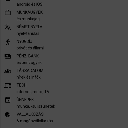
android és iOS
work_outline
MUNKAÜGYEK
és munkajog
translate
NÉMET NYELV
nyelvtanulás
elderly
NYUGDÍJ
privát és állami
payments
PÉNZ, BANK
és pénzügyek
groups
TÁRSADALOM
hírek és infók
devices
TECH
internet, mobil, TV​
insert_invitation
ÜNNEPEK
munka, -suliszünetek
admin_panel_settings
VÁLLALKOZÁS
& magánvállalkozás