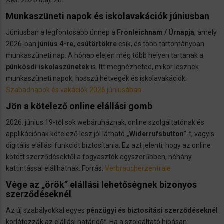
Munkaszüneti napok és iskolavakációk júniusban
Júniusban a legfontosabb ünnep a
Fronleichnam / Úrnapja
, amely
2026-ban
június 4-re, csütörtökre
esik, és több tartományban
munkaszüneti nap. A hónap elején még több helyen tartanak a
pünkösdi iskolaszünetek
is. Itt megnézheted, mikor lesznek
munkaszüneti napok, hosszú hétvégék és iskolavakációk:
Szabadnapok és vakációk 2026 júniusában
Jön a kötelező online elállási gomb
2026. június 19-től sok webáruháznak, online szolgáltatónak és
applikációnak kötelező lesz jól látható
„Widerrufsbutton”
-t, vagyis
digitális elállási funkciót biztosítania. Ez azt jelenti, hogy az online
kötött szerződésektől a fogyasztók egyszerűbben, néhány
kattintással elállhatnak. Forrás:
Verbraucherzentrale
Vége az „örök” elállási lehetőségnek bizonyos
szerződéseknél
Az új szabályokkal egyes
pénzügyi és biztosítási szerződéseknél
korlátozzák az elállási határidőt. Ha a szolgáltató hibásan