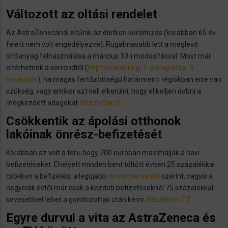
Változott az oltási rendelet
Az AstraZenecánál eltűnik az életkori korlátozás (korábban 65 év
felett nem volt engedélyezve). Rugalmasabb lett a meglevő
oltóanyag felhasználása a március 10-i módosítással. Most már
eltérhetnek a sorrendtől (
Impfverordnung, 1. paragrafus, 3.
bekezdés
), ha magas fertőzöttségű határmenti régiókban erre van
szükség, vagy amikor azt kell elkerülni, hogy el kelljen dobni a
megkezdett adagokat.
Részletek ITT…
Csökkentik az ápolási otthonok
lakóinak önrész-befizetését
Korábban az volt a terv, hogy 700 euróban maximálják a havi
befizetéseket. Ehelyett minden bent töltött évben 25 százalékkal
csökken a befizetés, a legújabb
törvénytervezet
szerint, vagyis a
negyedik évtől már csak a kezdeti befizetéseknél 75 százalékkal
kevesebbet lehet a gondozottak után kérni.
Részletek ITT…
Egyre durvul a vita az AstraZeneca és