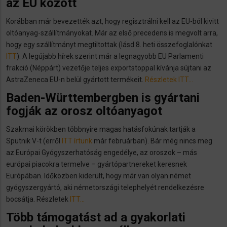
az EU között
Korábban már bevezették azt, hogy regisztrálni kell az EU-ból kivitt
oltóanyag-szállítmányokat. Már az első precedens is megvolt arra,
hogy egy szállítmányt megtiltottak (lásd 8. heti összefoglalónkat
ITT
). A legújabb hírek szerint már a legnagyobb EU Parlamenti
frakció (Néppárt) vezetője teljes exportstoppal kívánja sújtani az
AstraZeneca EU-n belül gyártott termékeit.
Részletek ITT…
Baden-Württembergben is gyártani
fogják az orosz oltóanyagot
Szakmai körökben többnyire magas hatásfokúnak tartják a
Sputnik V-t (erről
ITT írtunk
már februárban). Bár még nincs meg
az Európai Gyógyszerhatóság engedélye, az oroszok – más
európai piacokra termelve – gyártópartnereket keresnek
Európában. Időközben kiderült, hogy már van olyan német
gyógyszergyártó, aki németországi telephelyét rendelkezésre
bocsátja. Részletek
ITT…
Több támogatást ad a gyakorlati