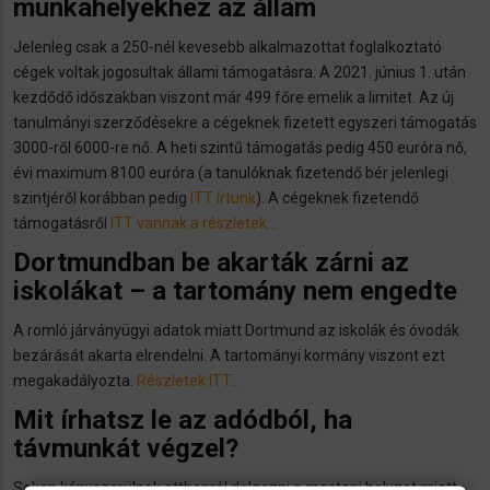
munkahelyekhez az állam
Jelenleg csak a 250-nél kevesebb alkalmazottat foglalkoztató
cégek voltak jogosultak állami támogatásra. A 2021. június 1. után
kezdődő időszakban viszont már 499 főre emelik a limitet. Az új
tanulmányi szerződésekre a cégeknek fizetett egyszeri támogatás
3000-ről 6000-re nő. A heti szintű támogatás pedig 450 euróra nő,
évi maximum 8100 euróra (a tanulóknak fizetendő bér jelenlegi
szintjéről korábban pedig
ITT írtunk
). A cégeknek fizetendő
támogatásről
ITT vannak a részletek…
Dortmundban be akarták zárni az
iskolákat – a tartomány nem engedte
A romló járványügyi adatok miatt Dortmund az iskolák és óvodák
bezárását akarta elrendelni. A tartományi kormány viszont ezt
megakadályozta.
Részletek ITT…
Mit írhatsz le az adódból, ha
távmunkát végzel?
Sokan kényszerülnek otthonról dolgozni a mostani helyzet miatt.