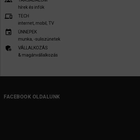
groups
hírek és infók
devices
TECH
internet, mobil, TV​
insert_invitation
ÜNNEPEK
munka, -suliszünetek
admin_panel_settings
VÁLLALKOZÁS
& magánvállalkozás
FACEBOOK OLDALUNK