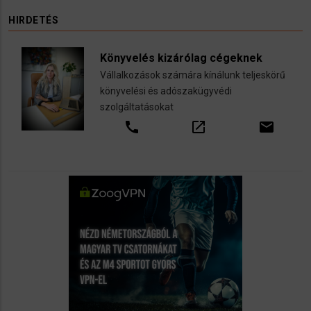
HIRDETÉS
Könyvelés kizárólag cégeknek
Vállalkozások számára kínálunk teljeskörű
könyvelési és adószakügyvédi
szolgáltatásokat
call
open_in_new
email