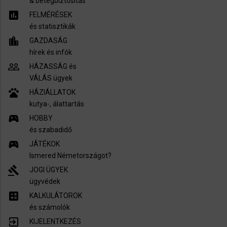
​& betegbiztosítás
assessment
FELMÉRÉSEK
és statisztikák
location_city
GAZDASÁG
hírek és infók
people_outline
HÁZASSÁG és
VÁLÁS ügyek
pets
HÁZIÁLLATOK
kutya-, álattartás
sports_esports
HOBBY
és szabadidő
sports_esports
JÁTÉKOK
Ismered Németországot?
gavel
JOGI ÜGYEK
ügyvédek
calculate
KALKULÁTOROK
és számolók
exit_to_app
KIJELENTKEZÉS