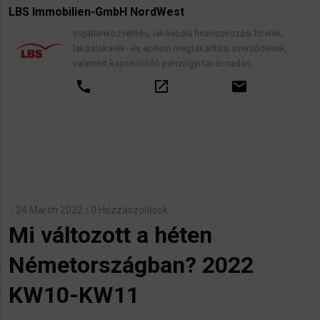
LBS Immobilien-GmbH NordWest
Ingatlanközvetítés, lakáscélú finanszírozási hitelek,
lakástakarék- és építési megtakarítási szerződések,
valamint kapcsolódó pénzügyi tanácsadás.
call
open_in_new
email
24 March 2022
0 Hozzászólások
/
Mi változott a héten
Németországban? 2022
KW10-KW11