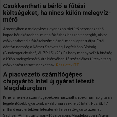
Csökkentheti a bérlő a fűtési
költségeket, ha nincs külön melegvíz-
mérő
Amennyiben a melegvizet ugyanazon távfűtő berendezésből
kapod bérlakásodban, mint a fűtéshez használt energiát, akkor
csökkentheted a fűtéselszámolásnál megállapított díjat. Erről
döntött nemrég a Német Szövetségi Legfelsőbb Bíróság
(Bundesgerichtshof, VIII ZR 151/20). És hogy mennyivel? A bíróság
a külön melegvízmérő-óra hiányában 15 százalékos fűtésköltség-
csökkentést tartott indokoltnak.
Részletek ITT…
A piacvezető számítógépes
chipgyártó Intel új gyárat létesít
Magdeburgban
Ki ne ismerné a számítógépekben használt chipek mai napig talán
legjelentősebb gyártóját, a kalifornia székhelyű Intelt. Nos, ők 17
milliárd euro értékben létesítenek félvezető-gyártó üzemet
Sachsen-Anhalt tartomány fővárosában, Magdeburgban. A gyár