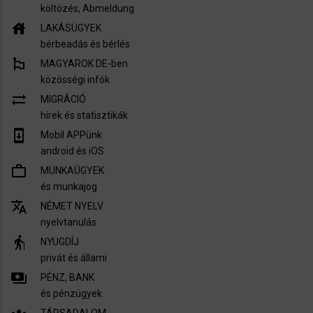
költözés, Abmeldung
house
LAKÁSÜGYEK
bérbeadás és bérlés
emoji_flags
MAGYAROK DE-ben
közösségi infók
sync_alt
MIGRÁCIÓ
hírek és statisztikák
system_update
Mobil APPünk
android és iOS
work_outline
MUNKAÜGYEK
és munkajog
translate
NÉMET NYELV
nyelvtanulás
elderly
NYUGDÍJ
privát és állami
payments
PÉNZ, BANK
és pénzügyek
TÁRSADALOM