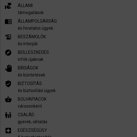
volunteer_activism
ÁLLAMI
támogatások
menu_book
ÁLLAMPOLGÁRSÁG
és hivatalos ügyek
history_edu
BESZÁMOLÓK
és interjúk
explore
BEILLESZKEDÉS
infók újaknak
pan_tool
BÍRSÁGOK
és büntetések
verified_user
BIZTOSÍTÁS
és biztosítási ügyek
shopping_basket
BOLHAPIACOK
városonként
family_restroom
CSALÁD
gyerek, oktatás
local_hospital
EGÉSZSÉGÜGY