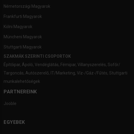
Németországi Magyarok
Frankfurti Magyarok
Kölni Magyarok
Müncheni Magyarok
Stuttgarti Magyarok
SZAKMÁK SZERINTI CSOPORTOK
Építőipar
,
Ápoló
,
Vendéglátás
,
Fémipar
,
Villanyszerelés
,
Sofőr/
Targoncás
,
Autószerelő
,
IT/Marketing
,
Víz-/Gáz-/Fűtés
,
Stuttgarti
munkalehetőségek
PARTNEREINK
Jooble
EGYEBEK