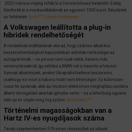
2022 március végéig tolták ki a Corona bónusz határidőt. Eddig
fizethetik ki a munkavállalóknak az egyszeri 1500 eurót. Részletek
ös feltételek:
Erről ITT írtunk részletesen.​
A Volkswagen leállította a plug-in
hibridek rendelhetőségét
A rendelések leállításának oka az, hogy számos alkatrész
beszerezhetőségével kapcsolatban adódtak nehézségei az
autógyártónak – no persze nem csak nekik, hanem más
versenytársaiknál, így például a BMW-nél is hasonló a helyzet.
Vannak alkatrészek, amiket Ukrajnából kellene beszerezni,
csakhogy ez most a háború miatt nem lehetséges. Ez különösen
rossz hír azoknak, akik az részben elektromos meghajtású autókra
állami támogatást akartak igénybe venni – ez a lehetőség ugyanis
idén az év végén meg fog szűnni.
Részletek ITT…
Történelmi magasságokban van a
Hartz IV-es nyugdíjasok száma
Tavaly szeptemberben 579 ezren részesültek az idősek