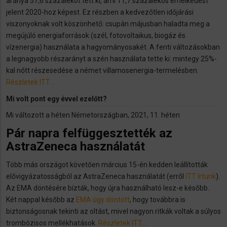
aránya 57,6 százalékot tett ki, ami 11,7 százalékos emelkedést
jelent 2020-hoz képest. Ez részben a kedvezőtlen időjárási
viszonyoknak volt köszönhető: csupán májusban haladta meg a
megújúló energiaforrások (szél, fotovoltaikus, biogáz és
vízenergia) használata a hagyományosakét. A fenti változásokban
a legnagyobb részarányt a szén használata tette ki: mintegy 25%-
kal nőtt részesedése a német villamosenergia-termelésben.
Részletek ITT…
Mi volt pont egy évvel ezelőtt?
Mi változott a héten Németországban, 2021, 11. héten
Pár napra felfüggesztették az
AstraZeneca használatát
Több más országot követően március 15-én kedden leállították
elővigyázatosságból az AstraZeneca használatát (erről
ITT írtunk
).
Az EMA döntésére bízták, hogy újra használható lesz-e később.
Két nappal később az
EMA úgy döntött
, hogy továbbra is
biztonságosnak tekinti az oltást, mivel nagyon ritkák voltak a súlyos
trombózisos mellékhatások.
Részletek ITT…