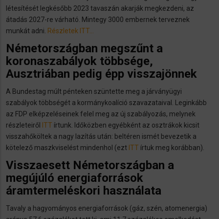
létesítését legkésőbb 2023 tavaszán akarják megkezdeni, az
átadás 2027-re várható. Mintegy 3000 embernek terveznek
munkát adni.
Részletek ITT…
Németországban megszűnt a
koronaszabályok többsége,
Ausztriában pedig épp visszajönnek
A Bundestag múlt pénteken szüntette meg a járványügyi
szabályok többségét a kormánykoalíció szavazataival. Leginkább
az FDP elképzeléseinek felel meg az új szabályozás, melynek
részleteiről
ITT
írtunk. Időközben egyébként az osztrákok kicsit
visszahőköltek a nagy lazítás után: beltéren ismét bevezetik a
kötelező maszkviselést mindenhol (ezt
ITT
írtuk meg korábban).
Visszaesett Németországban a
megújúló energiaforrások
áramtermeléskori használata
Tavaly a hagyományos energiaforrások (gáz, szén, atomenergia)