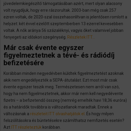
jövedelemkiegészítő támogatásában azért, mert olyan alacsony
volt nyugdíjuk, hogy erre rászorultak. 2003-ban még csak 257
ezren voltak, de 2020-szal összehasonlítvan is jelentősen romlott a
helyzet: két évvel ezelőtt szeptemberben 13 ezerrel kevesebben
voltak. A nők aránya 56 százaléknyi, vagyis őket valamivel jobban
fenyegeti az időskori szegénység.
Részletek ITT…
Már csak évente egyszer
figyelmeztetnek a tévé- és rádiódíj
befizetésére
Korábban minden negyedévben küldtek figyelmeztetést azoknak
akik nem engedélyezték a SEPA-átutalást. Ezt most már csak
évente egyszer teszik meg. Természetesen nem arról van szó,
hogy ha nem figyelmeztetnek, akkor már nem kell negyedévente
fizetni – a befizetendő összeg (nemrég emelték havi 18,36 euróra)
és a határidők továbbra is változatlanok maradtak. Ennek a
változásnak a
részleteit ITT olvashatjátok el
. És hogy milyen
felszólításokra és büntetésekre számíthatsz nemfizetés esetén?
Azt
ITT részleteztük
korábban.