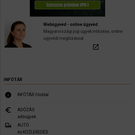
Webügyvéd - online ügyvéd
Magyarországi jogi ügyek intézése, online
ügyvédi megbízással
open_in_new
INFÓTÁR
info
INFÓTÁR főoldal
euro_symbol
ADÓZÁS
adóügyek
commute
AUTÓ
és KÖZLEKEDÉS