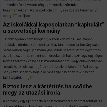
közvetlen és közvetett tényezőt vettek számításba
tanulmányukban. Az összefoglalót
ITT
, a részletes tanulmányt
pedig
ITT
találjátok.
Az iskolákkal kapcsolatban “kapitulált”
a szövetségi kormány
Ez önmagában nem meglepő, hiszen konszenzusos alapon
szoktak a döntések születni, amit aztán minden tartomány saját
hatáskörben foglal jogszabályba. Mindenesetre szinte egyöntetű
az a kritika, ami szinte minden érdekelttől hallatszik: egy egységes
tervet szerettek volna és kiszámíthatóságot. Hogy ebből pontosan
mi sült ki, azt elolvashatjátok korábbi cikkünkben
ITT
. Azt pedig,
hogy ezzel kinek mi baja a német sajtó cikkében levő cikkben
találhatjátok meg
ITT
.
Biztos lesz a kártérítés ha csődbe
megy az utazási iroda
A kormány egy új garancia-alap létrehozásáról döntött február 9-i
ülésén. Ebbe 3 milliós éves forgalmat meghaladó bevételű