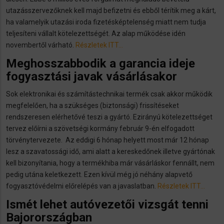
utazásszervezőknek kell majd befizetni és ebből térítik meg a kárt,
ha valamelyik utazási iroda fizetésképtelenség miatt nem tudja
teljesíteni vállalt kötelezettségét. Az alap működése idén
novembertől várható.
Részletek ITT…
Meghosszabbodik a garancia ideje
fogyasztási javak vásárlásakor
Sok elektronikai és számítástechnikai termék csak akkor működik
megfelelően, ha a szükséges (biztonsági) frissítéseket
rendszeresen elérhetővé teszi a gyártó. Ezirányú kötelezettséget
tervez előírni a szövetségi kormány február 9-én elfogadott
törvénytervezete. Az eddigi 6 hónap helyett most már 12 hónap
lesz a szavatossági idő, ami alatt a kereskedőnek illetve gyártónak
kell bizonyítania, hogy a termékhiba már vásárláskor fennállt, nem
pedig utána keletkezett. Ezen kívül még jó néhány alapvető
fogyasztóvédelmi előrelépés van a javaslatban.
Részletek ITT…
Ismét lehet autóvezetői vizsgát tenni
Bajorországban