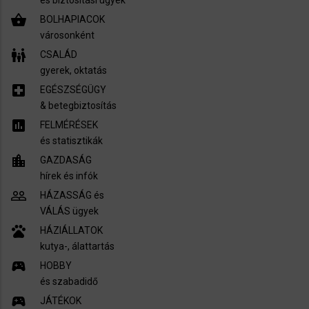
és biztosítási ügyek
shopping_basket
BOLHAPIACOK
városonként
family_restroom
CSALÁD
gyerek, oktatás
local_hospital
EGÉSZSÉGÜGY
​& betegbiztosítás
assessment
FELMÉRÉSEK
és statisztikák
location_city
GAZDASÁG
hírek és infók
people_outline
HÁZASSÁG és
VÁLÁS ügyek
pets
HÁZIÁLLATOK
kutya-, álattartás
sports_esports
HOBBY
és szabadidő
sports_esports
JÁTÉKOK