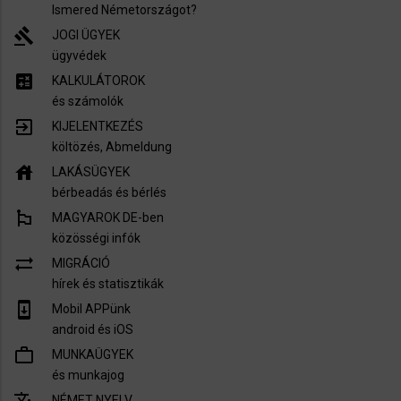
Ismered Németországot?
gavel
JOGI ÜGYEK
ügyvédek
calculate
KALKULÁTOROK
és számolók
exit_to_app
KIJELENTKEZÉS
költözés, Abmeldung
house
LAKÁSÜGYEK
bérbeadás és bérlés
emoji_flags
MAGYAROK DE-ben
közösségi infók
sync_alt
MIGRÁCIÓ
hírek és statisztikák
system_update
Mobil APPünk
android és iOS
work_outline
MUNKAÜGYEK
és munkajog
NÉMET NYELV