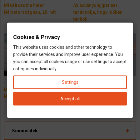
Mi változott a héten
Az ásványolajipar azt
Németországban, 20. hét
tanácsolja, hogy időben
tankolj
Cookies & Privacy
This website uses cookies and other technology to
provide their services and improve user experience. You
you can accept all cookies usage or use settings to accept
categories individually.
Settings
20 July 2022
19 July 2022
Mi változott a héten
További könnyítés alacsony
Németországban?
jövedelmű családoknak
Accept all
Kommentek