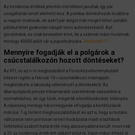
Az incidencia-értékek jelentős mértékben javultak, így pár
szolgáltatás ismét elérhető lesz. A politikai döntéshozók továbbra
is nagyon óvatosak, de azért pár dolgot már megint lehet csinálni:
például lehet gyakorlati vizsgát tenni autóvezetésből. Azt
gondolnánk, ez csak keveseket érint, de a számok mást mutatnak:
mintegy 40000 jelölt vár a jogosítványára.
Részletek ITT…
Mennyire fogadják el a polgárok a
csúcstalálkozón hozott döntéseket?
Az RTL és az n-tv megbízásából a Forsa közvéleménykutató
intézet rögtön a február 10-i csúcstalálkozó másnapján
megkérdezte a lakosság véleményét a döntésekről. Az
állampolgárok persze mihamarabb szeretnének visszatérni a
normalitáshoz, de úgy tűnik, megértik a korlátozásokat, többnyire.
A népesség mintegy háromnegyede elfogadja a korlátozások
március 7-ig történt meghosszabbítását és azt is, hogy a mutáns
változatok nem pontosan ismert kockázatai miatt a lazítások
feltételéül szabott határérték még alacsonyabbra került: most már
a 35-ös incidencia-érték lett célként kitűzve. Vajon mikor érhető el