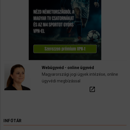
Webügyvéd - online ügyvéd
Magyarországi jogi ügyek intézése, online
ügyvédi megbízással
open_in_new
INFÓTÁR