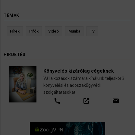
TÉMÁK
Hírek
Infók
Videó
Munka
TV
HIRDETÉS
Könyvelés kizárólag cégeknek
Vállalkozások számára kínálunk teljeskörű
könyvelési és adószakügyvédi
szolgáltatásokat
call
open_in_new
email