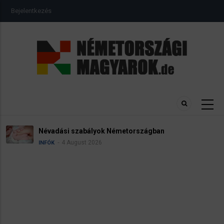
Ugrás
USER
Bejelentkezés
a
ACCOUNT
MENU
tartalomra
Névadási szabályok Németországban
4 August 2026
INFÓK