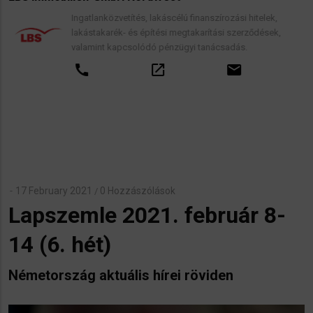
Ingatlanközvetítés, lakáscélú finanszírozási hitelek,
lakástakarék- és építési megtakarítási szerződések,
valamint kapcsolódó pénzügyi tanácsadás.
call
open_in_new
email
17 February 2021
0 Hozzászólások
/
Lapszemle 2021. február 8-
14 (6. hét)
Németország aktuális hírei röviden