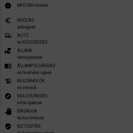
info
INFÓTÁR főoldal
euro_symbol
ADÓZÁS
adóügyek
commute
AUTÓ
és KÖZLEKEDÉS
volunteer_activism
ÁLLAMI
támogatások
menu_book
ÁLLAMPOLGÁRSÁG
és hivatalos ügyek
history_edu
BESZÁMOLÓK
és interjúk
explore
BEILLESZKEDÉS
infók újaknak
pan_tool
BÍRSÁGOK
és büntetések
verified_user
BIZTOSÍTÁS