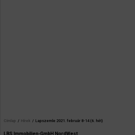
Címlap
/
Hírek
/
Lapszemle 2021. február 8-14 (6. hét)
Morzsa
LBS Immobilien-GmbH NordWest