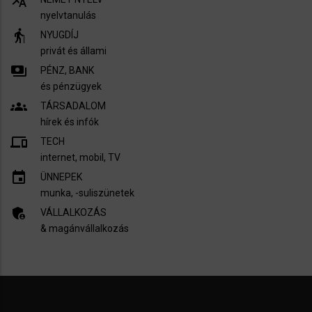
translate
nyelvtanulás
elderly
NYUGDÍJ
privát és állami
payments
PÉNZ, BANK
és pénzügyek
groups
TÁRSADALOM
hírek és infók
devices
TECH
internet, mobil, TV​
insert_invitation
ÜNNEPEK
munka, -suliszünetek
admin_panel_settings
VÁLLALKOZÁS
& magánvállalkozás