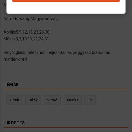
Május:2,6,9,16,20,23,30
Németország-Magyarország
Április:5,9,12,19,23,26,30
Május:3,7,10,17,21,24,31
Helyfoglalás telefonon.Teljes utas és poggyász biztosítás
mindenkire!!!
TÉMÁK
Hírek
Infók
Videó
Munka
TV
HIRDETÉS