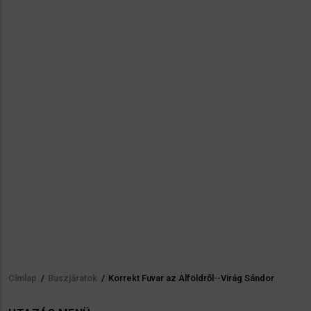
Címlap
/
Buszjáratok
/
Korrekt Fuvar az Alföldről--Virág Sándor
Morzsa