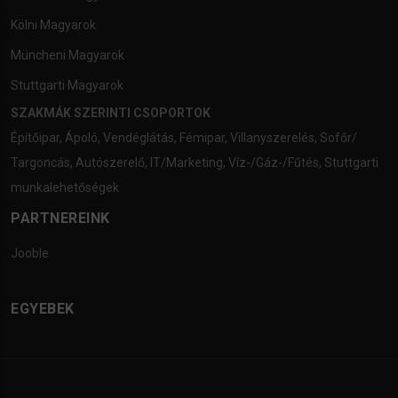
Kölni Magyarok
Müncheni Magyarok
Stuttgarti Magyarok
SZAKMÁK SZERINTI CSOPORTOK
Építőipar
,
Ápoló
,
Vendéglátás
,
Fémipar
,
Villanyszerelés
,
Sofőr/
Targoncás
,
Autószerelő
,
IT/Marketing
,
Víz-/Gáz-/Fűtés
,
Stuttgarti
munkalehetőségek
PARTNEREINK
Jooble
EGYEBEK