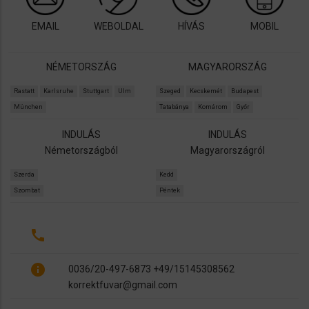
EMAIL
WEBOLDAL
HÍVÁS
MOBIL
NÉMETORSZÁG
MAGYARORSZÁG
Rastatt
Karlsruhe
Stuttgart
Ulm
Szeged
Kecskemét
Budapest
München
Tatabánya
Komárom
Győr
INDULÁS
INDULÁS
Németországból
Magyarországról
Szerda
Kedd
Szombat
Péntek
call
info
0036/20-497-6873 +49/15145308562
korrektfuvar@gmail.com