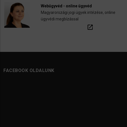
Webügyvéd - online ügyvéd
Magyarországi jogi ügyek intézése, online
ügyvédi megbízással
open_in_new
FACEBOOK OLDALUNK