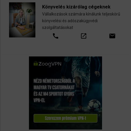
Könyvelés kizárólag cégeknek
Vállalkozások számára kínálunk teljeskörű
könyvelési és adószakügyvédi
szolgáltatásokat
call
open_in_new
email