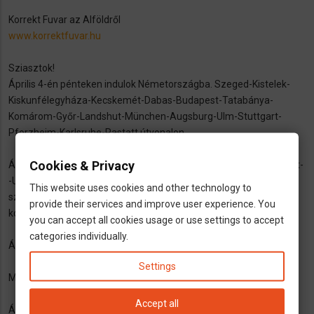
Korrekt Fuvar az Alföldről
www.korrektfuvar.hu
Sziasztok!
Április 4-én pénteken indulok Németországba. Szeged-Kistelek-
Kiskunfélegyháza-Kecskemét-Dabas-Budapest-Tatabánya-
Komárom-Győr-Landshut-München-Augsburg-Ulm-Stuttgart-
Pforzheim-Karls
ruhe-Rastatt útvonalon.
Cookies & Privacy
Április 5-én szombaton pedig vissza.Rastatt--Karlsruhe--Stuttgart-
-Ulm--München--Győr--Budapest--Kecskemét--Szeged. Van még
This website uses cookies and other technology to
szabad hely,pár km. kitérő megoldható,érdeklődni
provide their services and improve user experience. You
korrektfuvar@gmail.com. +49/15145308562 +36/20-497-6873
you can accept all cookies usage or use settings to accept
categories individually.
Áprilisi-Májusi utak:
Settings
Magyarország-Németország
Accept all
Április:4,8,11,18,22,25,29